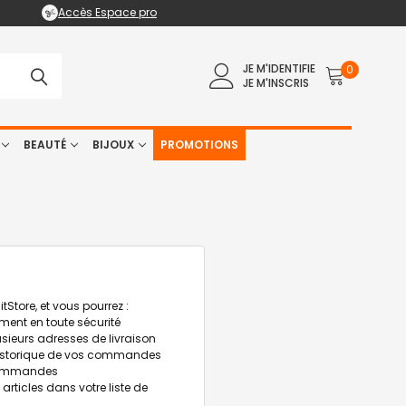
Accès Espace pro
JE M'IDENTIFIE
0
JE M'INSCRIS
BEAUTÉ
BIJOUX
PROMOTIONS
Store, et vous pourrez :
ment en toute sécurité
lusieurs adresses de livraison
historique de vos commandes
commandes
s articles dans votre liste de