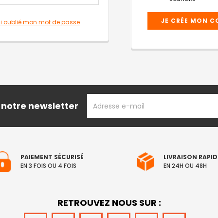
JE CRÉE MON 
ai oublié mon mot de passe
ADRESSE
 notre newsletter
EMAIL
PAIEMENT SÉCURISÉ
LIVRAISON RAPID
EN 3 FOIS OU 4 FOIS
EN 24H OU 48H
RETROUVEZ NOUS SUR :