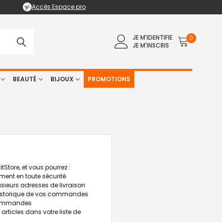
Accès Espace pro
JE M'IDENTIFIE
0
JE M'INSCRIS
BEAUTÉ
BIJOUX
PROMOTIONS
Store, et vous pourrez :
ment en toute sécurité
lusieurs adresses de livraison
historique de vos commandes
commandes
s articles dans votre liste de