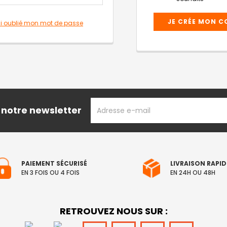
JE CRÉE MON 
ai oublié mon mot de passe
ADRESSE
 notre newsletter
EMAIL
PAIEMENT SÉCURISÉ
LIVRAISON RAPID
EN 3 FOIS OU 4 FOIS
EN 24H OU 48H
RETROUVEZ NOUS SUR :