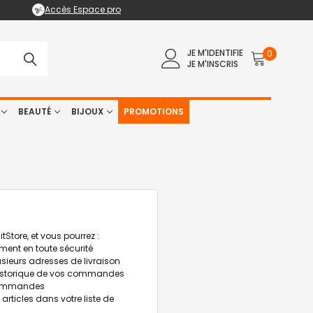
Accès Espace pro
JE M'IDENTIFIE
0
JE M'INSCRIS
BEAUTÉ
BIJOUX
PROMOTIONS
Store, et vous pourrez :
ment en toute sécurité
lusieurs adresses de livraison
historique de vos commandes
commandes
s articles dans votre liste de