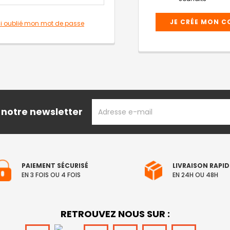
JE CRÉE MON 
ai oublié mon mot de passe
ADRESSE
 notre newsletter
EMAIL
PAIEMENT SÉCURISÉ
LIVRAISON RAPID
EN 3 FOIS OU 4 FOIS
EN 24H OU 48H
RETROUVEZ NOUS SUR :