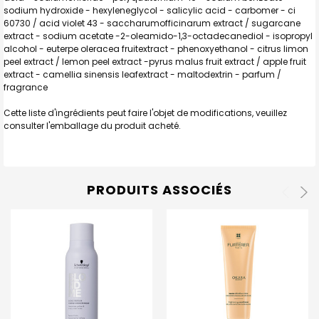
sodium hydroxide - hexyleneglycol - salicylic acid - carbomer - ci
60730 / acid violet 43 - saccharumofficinarum extract / sugarcane
extract - sodium acetate -2-oleamido-1,3-octadecanediol - isopropyl
alcohol - euterpe oleracea fruitextract - phenoxyethanol - citrus limon
peel extract / lemon peel extract -pyrus malus fruit extract / apple fruit
extract - camellia sinensis leafextract - maltodextrin - parfum /
fragrance
Cette liste d'ingrédients peut faire l'objet de modifications, veuillez
consulter l'emballage du produit acheté.
PRODUITS ASSOCIÉS