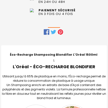
EN 24H OU 48H
PAIEMENT SÉCURISÉ
EN 3 FOIS OU 4 FOIS
FRÉQUEMMENT
ACHETÉS
ENSEMBLE
Éco-Recharge Shampooing Blondifier L'Oréal 1500ml
:
L'Oréal - ÉCO-RECHARGE BLONDIFIER
TOUT
SELECTIONNER
Utilisant jusqu’à 65% de plastique en moins, l’Éco-recharge permet de
réduire la consommation de plastique à usage unique.
J'AJOUTE
Un Shampooing enrichi en extraits de baie d'Açaï contenant des
LA
SÉLECTION
polyphénols et des pigments violets. La formule professionnelle nettoie
AU PANIER
la fibre en douceur tout en neutralisant les reflets jaunes pour révéler un
blond froid et lumineux.