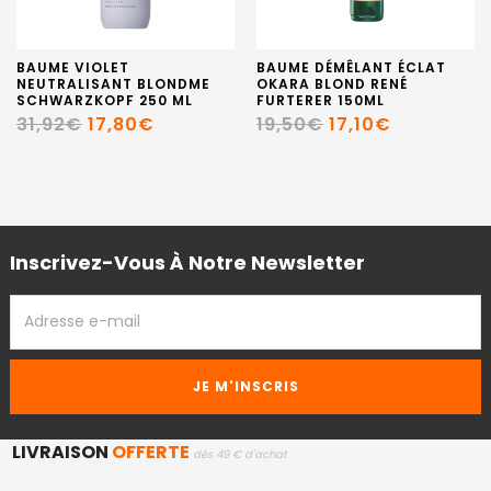
BAUME VIOLET
BAUME DÉMÊLANT ÉCLAT
NEUTRALISANT BLONDME
OKARA BLOND RENÉ
SCHWARZKOPF 250 ML
FURTERER 150ML
31,92€
17,80€
19,50€
17,10€
Inscrivez-Vous À Notre Newsletter
ADRESSE
EMAIL
LIVRAISON
OFFERTE
dès 49 € d'achat