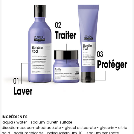
INGRÉDIENTS :
aqua / water - sodium laureth sulfate -
disodiumcocoamphodiacetate - glycol distearate - glycerin - citric
acid - sodiumchloride - polyquaternium-10 - sodium benzoate -