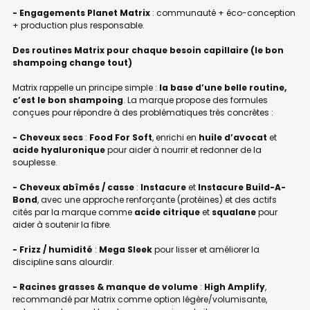
- Engagements Planet Matrix
: communauté + éco-conception
+ production plus responsable.
Des routines Matrix pour chaque besoin capillaire (le bon
shampoing change tout)
Matrix rappelle un principe simple :
la base d’une belle routine,
c’est le bon shampoing
. La marque propose des formules
conçues pour répondre à des problématiques très concrètes :
- Cheveux secs
:
Food For Soft
, enrichi en
huile d’avocat
et
acide hyaluronique
pour aider à nourrir et redonner de la
souplesse.
- Cheveux abîmés / casse
:
Instacure
et
Instacure Build-A-
Bond
, avec une approche renforçante (protéines) et des actifs
cités par la marque comme
acide citrique
et
squalane
pour
aider à soutenir la fibre.
- Frizz / humidité
:
Mega Sleek
pour lisser et améliorer la
discipline sans alourdir.
- Racines grasses & manque de volume
:
High Amplify
,
recommandé par Matrix comme option légère/volumisante,