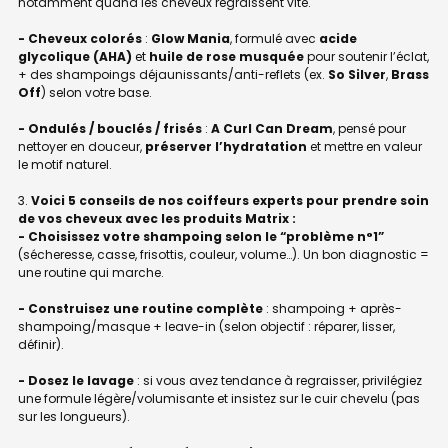
notamment quand les cheveux regraissent vite.
- Cheveux colorés
:
Glow Mania
, formulé avec
acide
glycolique (AHA)
et
huile de rose musquée
pour soutenir l’éclat,
+ des shampoings déjaunissants/anti-reflets (ex.
So Silver
,
Brass
Off
) selon votre base.
- Ondulés / bouclés / frisés
:
A Curl Can Dream
, pensé pour
nettoyer en douceur,
préserver l’hydratation
et mettre en valeur
le motif naturel.
Voici 5 conseils de nos coiffeurs experts pour prendre soin
de vos cheveux avec les produits Matrix :
- Choisissez votre shampoing selon le “problème n°1”
(sécheresse, casse, frisottis, couleur, volume…). Un bon diagnostic =
une routine qui marche.
- Construisez une routine complète
: shampoing + après-
shampoing/masque + leave-in (selon objectif : réparer, lisser,
définir).
- Dosez le lavage
: si vous avez tendance à regraisser, privilégiez
une formule légère/volumisante et insistez sur le cuir chevelu (pas
sur les longueurs).