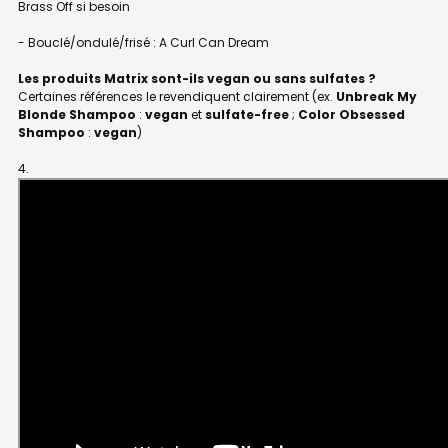
Brass Off si besoin
- Bouclé/ondulé/frisé : A Curl Can Dream
Les produits Matrix sont-ils vegan ou sans sulfates ?
Certaines références le revendiquent clairement (ex.
Unbreak My
Blonde Shampoo
:
vegan
et
sulfate-free
;
Color Obsessed
Shampoo
:
vegan
)