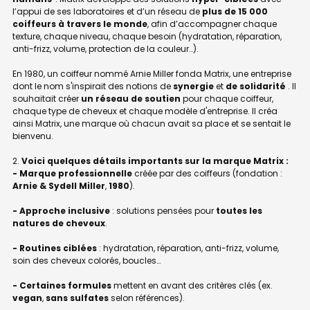
l’appui de ses laboratoires et d’un réseau de
plus de 15 000
coiffeurs à travers le monde
, afin d’accompagner chaque
texture, chaque niveau, chaque besoin (hydratation, réparation,
anti-frizz, volume, protection de la couleur…).
En 1980, un coiffeur nommé Arnie Miller fonda Matrix, une entreprise
dont le nom s'inspirait des notions de
synergie
et
de solidarité
. Il
souhaitait créer
un réseau de soutien
pour chaque coiffeur,
chaque type de cheveux et chaque modèle d'entreprise. Il créa
ainsi Matrix, une marque où chacun avait sa place et se sentait le
bienvenu.
Voici quelques détails importants sur la marque Matrix :
- Marque professionnelle
créée par des coiffeurs (fondation :
Arnie & Sydell Miller
,
1980
).
- Approche inclusive
: solutions pensées pour
toutes les
natures de cheveux
.
- Routines ciblées
: hydratation, réparation, anti-frizz, volume,
soin des cheveux colorés, boucles…
- Certaines formules
mettent en avant des critères clés (ex.
vegan
,
sans sulfates
selon références).