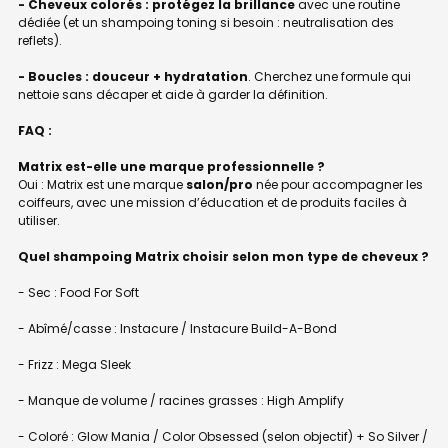
- Cheveux colorés : protégez la brillance
avec une routine
dédiée (et un shampoing toning si besoin : neutralisation des
reflets).
- Boucles : douceur + hydratation
. Cherchez une formule qui
nettoie sans décaper et aide à garder la définition.
FAQ :
Matrix est-elle une marque professionnelle ?
Oui : Matrix est une marque
salon/pro
née pour accompagner les
coiffeurs, avec une mission d’éducation et de produits faciles à
utiliser.
Quel shampoing Matrix choisir selon mon type de cheveux ?
- Sec : Food For Soft
- Abîmé/casse : Instacure / Instacure Build-A-Bond
- Frizz : Mega Sleek
- Manque de volume / racines grasses : High Amplify
- Coloré : Glow Mania / Color Obsessed (selon objectif) + So Silver /