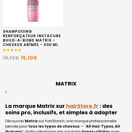
SHAMPOOING
RENFORÇATEUR INSTACURE
BUILD-A-BOND MATRIX -
CHEVEUX ABÎMÉS - 300 ML
18,12€
15,10€
MATRIX
La marque Matrix sur
hairStore.fr
: des
soins pro, inclusifs, et simples à adopter
Découvrez
Matrix
sur hairStore.fr, une marque professionnelle
pensée pour
tous les types de cheveux
— “
All Hair Types, All
Humans
”. Matrix développe des solutions
hyper-ciblées
avec