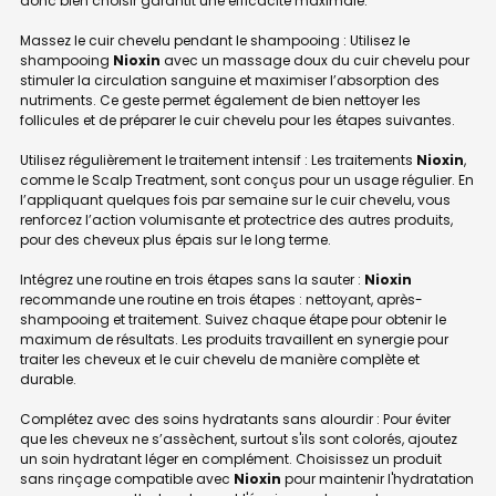
donc bien choisir garantit une efficacité maximale.
Massez le cuir chevelu pendant le shampooing : Utilisez le
shampooing
Nioxin
avec un massage doux du cuir chevelu pour
stimuler la circulation sanguine et maximiser l’absorption des
nutriments. Ce geste permet également de bien nettoyer les
follicules et de préparer le cuir chevelu pour les étapes suivantes.
Utilisez régulièrement le traitement intensif : Les traitements
Nioxin
,
comme le Scalp Treatment, sont conçus pour un usage régulier. En
l’appliquant quelques fois par semaine sur le cuir chevelu, vous
renforcez l’action volumisante et protectrice des autres produits,
pour des cheveux plus épais sur le long terme.
Intégrez une routine en trois étapes sans la sauter :
Nioxin
recommande une routine en trois étapes : nettoyant, après-
shampooing et traitement. Suivez chaque étape pour obtenir le
maximum de résultats. Les produits travaillent en synergie pour
traiter les cheveux et le cuir chevelu de manière complète et
durable.
Complétez avec des soins hydratants sans alourdir : Pour éviter
que les cheveux ne s’assèchent, surtout s'ils sont colorés, ajoutez
un soin hydratant léger en complément. Choisissez un produit
sans rinçage compatible avec
Nioxin
pour maintenir l'hydratation