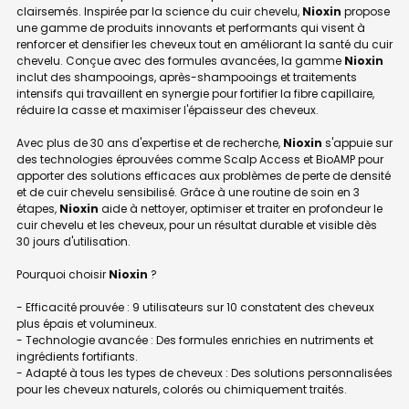
clairsemés. Inspirée par la science du cuir chevelu,
Nioxin
propose
une gamme de produits innovants et performants qui visent à
renforcer et densifier les cheveux tout en améliorant la santé du cuir
chevelu. Conçue avec des formules avancées, la gamme
Nioxin
inclut des shampooings, après-shampooings et traitements
intensifs qui travaillent en synergie pour fortifier la fibre capillaire,
réduire la casse et maximiser l'épaisseur des cheveux.
Avec plus de 30 ans d'expertise et de recherche,
Nioxin
s'appuie sur
des technologies éprouvées comme Scalp Access et BioAMP pour
apporter des solutions efficaces aux problèmes de perte de densité
et de cuir chevelu sensibilisé. Grâce à une routine de soin en 3
étapes,
Nioxin
aide à nettoyer, optimiser et traiter en profondeur le
cuir chevelu et les cheveux, pour un résultat durable et visible dès
30 jours d'utilisation.
Pourquoi choisir
Nioxin
?
- Efficacité prouvée : 9 utilisateurs sur 10 constatent des cheveux
plus épais et volumineux.
- Technologie avancée : Des formules enrichies en nutriments et
ingrédients fortifiants.
- Adapté à tous les types de cheveux : Des solutions personnalisées
pour les cheveux naturels, colorés ou chimiquement traités.