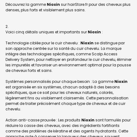
Découvrez la gamme
Nioxin
sur hairStore.fr pour des cheveux plus
denses, plus forts et visiblement plus sains.
Voici cinq détails uniques et importants sur
Nioxin
:
Technologie ciblée pour le cuir chevelu :
Nioxin
se distingue par
son approche centrée sur la santé du cuir chevelu. La marque
intègre des technologies spécifiques, comme Scalp Access
Delivery System, pour nettoyer en profondeur le cuir chevelu, éliminer
les impuretés et favoriser un environnement optimal pour la pousse
de cheveux forts et sains.
Systèmes personnalisés pour chaque besoin : La gamme
Nioxin
est organisée en six systèmes, chacun adapté à des besoins
spécifiques, que ce soit pour les cheveux naturels, colorés,
légèrement fins ou visiblement clairsemés. Cette personnalisation
permet de traiter précisément chaque type de cheveux et de cuir
chevelu.
Action anti-casse prouvée : Les produits
Nioxin
sont formulés pour
réduire la casse des cheveux, avec des ingrédients fortifiants
comme des protéines de kératine et des agents hydratants. Cette
approche aide à conserver la longueur des cheveux, souvent