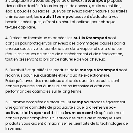
3. Adaptabilité à tous les types de cheveux :
Steampod
propose
des outils adaptés à tous les types de cheveux, qu'ils soient fins,
épais, bouclés ou raides. Que vos cheveux soient naturels ou traités
chimiquement, les
outils Steampod
peuvent s'adapter à vos
besoins spécifiques, offrant un résultat optimal pour chaque
texture capillaire.
4. Protection thermique avancée : Les
outils Steampod
sont
conçus pour protéger vos cheveux des dommages causés par la
chaleur excessive. La combinaison de la vapeur et de la chaleur
réduit les risques de casse, de dessèchement et de décoloration,
tout en préservant la brillance naturelle de vos cheveux.
5. Durabilité et qualité : Les produits de la
marque Steampod
sont
reconnus pour leur durabilité et leur qualité exceptionnelle.
Fabriqués avec des matériaux de haute qualité, ces outils sont
conçus pour résister à une utilisation intensive et offrir des
performances optimales sur le long terme.
6. Gamme complète de produits :
Steampod
propose également
une gamme complète de produits, tels que la
crème vapo-
active
, le
lait vapo-actif
et le
sérum concentré
spécialement
conçus pour compléter l'utilisation des outils de la marque. Ces
produits vous aident à maximiser les bienfaits de la technologie de
la vapeur