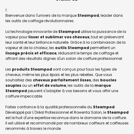
Bienvenue dans l'univers de la marque
Steampod
, leader dans
les outils de coiffage révolutionnaires.
La technologie innovante de
Steampod
utilise la puissance de la
vapeur pour
lisser et sublimer vos cheveux
, tout en préservant
leur santé et leur brillance naturelle. Grâce à la combinaison de la
vapeur et de la chaleur, les
outils Steampod
permettent un
lissage précis et efficace
, réduisant le temps de coiffage et
offrant des résultats dignes d'un salon de coiffure professionnel.
Les
produits Steampod
sont conçus pour tous les types de
cheveux, même les plus épais et les plus rebelles. Que vous
souhaitiez des
cheveux parfaitement lisses
, des
boucles
souples
ou un
effet de volume
, les outils de la
marque
Steampod
peuvent s'adapter à vos besoins et vous offrir une
coiffure impeccable.
Faites confiance à la qualité professionnelle du
Steampod
.
Développé par L'Oréal Professionnel et Rowenta Salon, le
Steampod
est le fruit d'une expertise reconnue dans le domaine de la coiffure.
Il est utilisé et recommandé par de nombreux coiffeurs et coiffeuses
renommés à travers le monde.