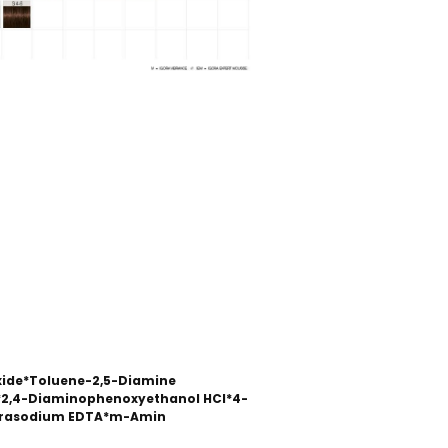
xide*Toluene-2,5-Diamine
l*2,4-Diaminophenoxyethanol HCl*4-
etrasodium EDTA*m-Amin