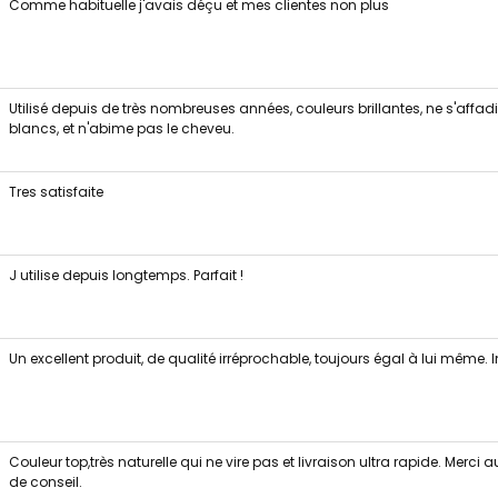
Comme habituelle j'avais déçu et mes clientes non plus
Utilisé depuis de très nombreuses années, couleurs brillantes, ne s'affa
blancs, et n'abime pas le cheveu.
Tres satisfaite
J utilise depuis longtemps. Parfait !
Un excellent produit, de qualité irréprochable, toujours égal à lui même.
Couleur top,très naturelle qui ne vire pas et livraison ultra rapide. Mer
de conseil.