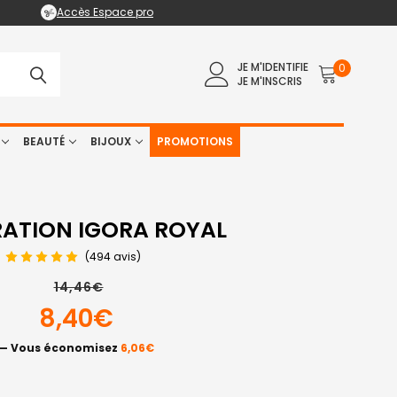
Accès Espace pro
JE M'IDENTIFIE
0
JE M'INSCRIS
BEAUTÉ
BIJOUX
PROMOTIONS
ATION IGORA ROYAL
(494 avis)
14,46€
8,40€
— Vous économisez
6,06€