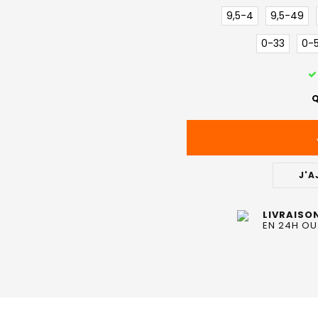
9,5-4
9,5-49
0-33
0-
STOCK
ACTUEL
Q
:
J'A
LIVRAISO
EN 24H OU