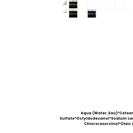
Aqua (Water, Eau)*Cetea
Sulfate*Octyldodecanol*Sodium Lau
Chlororesorcinol*Olei