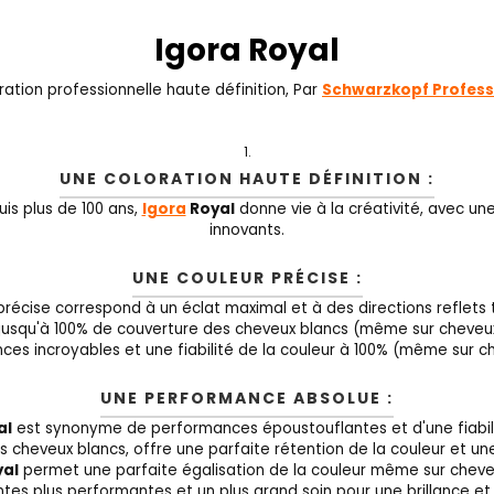
Igora Royal
ration professionnelle haute définition, Par
Schwarzkopf Profess
UNE COLORATION HAUTE DÉFINITION :
is plus de 100 ans,
Igora
Royal
donne vie à la créativité, avec une
innovants.
UNE COULEUR PRÉCISE :
précise correspond à un éclat maximal et à des directions reflets t
 a jusqu'à 100% de couverture des cheveux blancs (même sur cheveux
es incroyables et une fiabilité de la couleur à 100% (même sur c
UNE PERFORMANCE ABSOLUE :
al
est synonyme de performances époustouflantes et d'une fiabili
es cheveux blancs, offre une parfaite rétention de la couleur et un
yal
permet une parfaite égalisation de la couleur même sur cheve
ntes plus performantes et un plus grand soin pour une brillance e