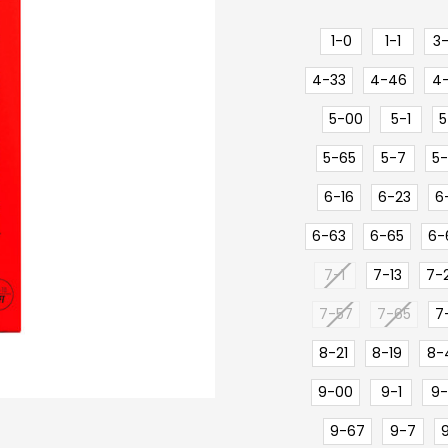
1-0
1-1
3
4-33
4-46
4
5-00
5-1
5
5-65
5-7
5
6-16
6-23
6
6-63
6-65
6-
7-1
7-13
7-2
7-57
7-65
7
8-21
8-19
8-
9-00
9-1
9-
9-67
9-7