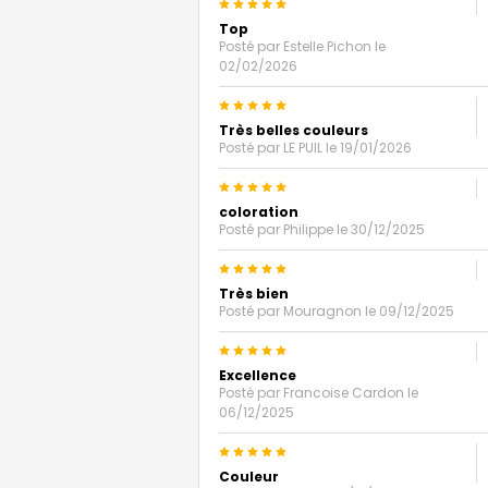
5
Top
Posté par
Estelle Pichon
le
02/02/2026
5
Très belles couleurs
Posté par
LE PUIL
le 19/01/2026
5
coloration
Posté par
Philippe
le 30/12/2025
5
Très bien
Posté par
Mouragnon
le 09/12/2025
5
Excellence
Posté par
Francoise Cardon
le
06/12/2025
5
Couleur