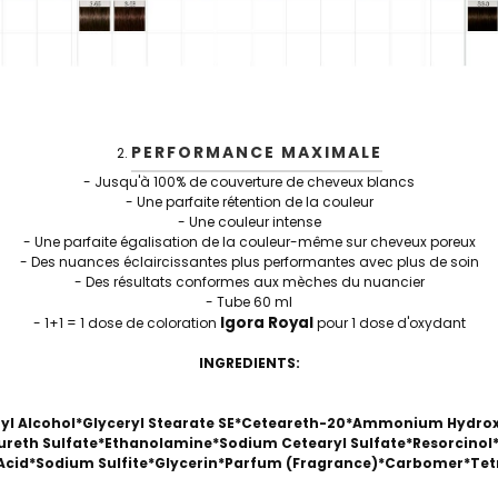
PERFORMANCE MAXIMALE
- Jusqu'à 100% de couverture de cheveux blancs
- Une parfaite rétention de la couleur
- Une couleur intense
- Une parfaite égalisation de la couleur-même sur cheveux poreux
- Des nuances éclaircissantes plus performantes avec plus de soin
- Des résultats conformes aux mèches du nuancier
- Tube 60 ml
Igora Royal
- 1+1 = 1 dose de coloration
pour 1 dose d'oxydant
INGREDIENTS:
ryl Alcohol*Glyceryl Stearate SE*Ceteareth-20*Ammonium Hydro
reth Sulfate*Ethanolamine*Sodium Cetearyl Sulfate*Resorcino
c Acid*Sodium Sulfite*Glycerin*Parfum (Fragrance)*Carbomer*T