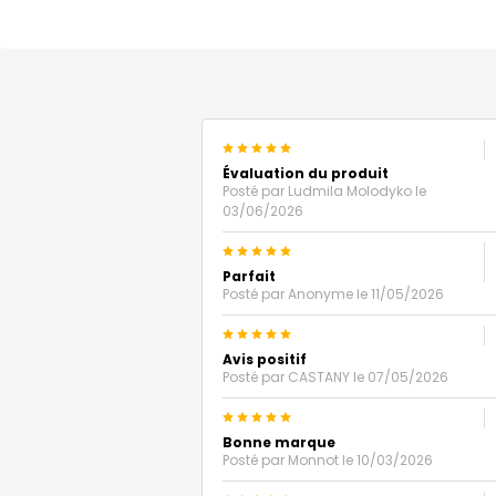
5
Évaluation du produit
Posté par
Ludmila Molodyko
le
03/06/2026
5
Parfait
Posté par
Anonyme
le 11/05/2026
5
Avis positif
Posté par
CASTANY
le 07/05/2026
5
Bonne marque
Posté par
Monnot
le 10/03/2026