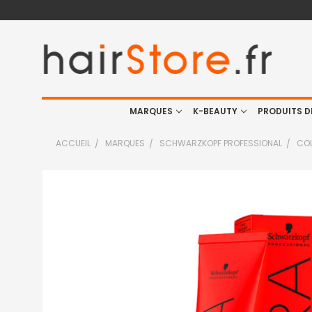
MARQUES
K-BEAUTY
PRODUITS D
ACCUEIL
MARQUES
SCHWARZKOPF PROFESSIONAL
COL
FRÉQUEMMENT
ACHETÉS
ENSEMBLE
:
TOUT
SELECTIONNER
J'AJOUTE
LA
SÉLECTION
AU PANIER