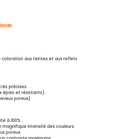
ional
.
 coloration aux teintes et aux reflets
rès précises.
 épais et résistants).
heveux poreux).
té à 100% .
e magnifique intensité des couleurs.
ux poreux.
t un contraste maximums.