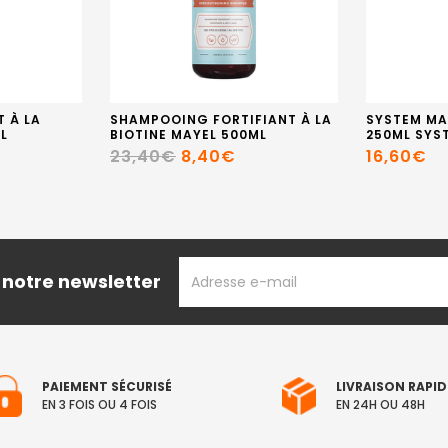
T À LA
SHAMPOOING FORTIFIANT À LA
SYSTEM MA
L
BIOTINE MAYEL 500ML
250ML SYS
23,40€
8,40€
16,60€
ADRESSE
 notre newsletter
EMAIL
PAIEMENT SÉCURISÉ
LIVRAISON RAPID
EN 3 FOIS OU 4 FOIS
EN 24H OU 48H