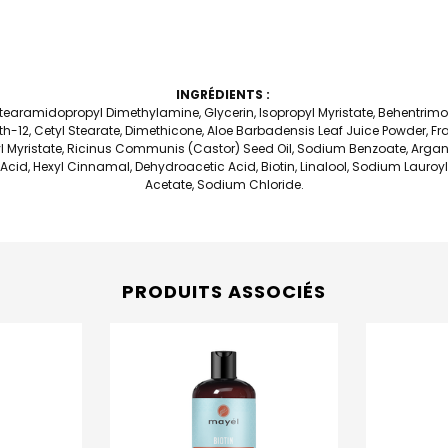
INGRÉDIENTS :
 Stearamidopropyl Dimethylamine, Glycerin, Isopropyl Myristate, Behentri
h-12, Cetyl Stearate, Dimethicone, Aloe Barbadensis Leaf Juice Powder, F
l Myristate, Ricinus Communis (Castor) Seed Oil, Sodium Benzoate, Argani
d, Hexyl Cinnamal, Dehydroacetic Acid, Biotin, Linalool, Sodium Lauroyl L
Acetate, Sodium Chloride.
PRODUITS ASSOCIÉS