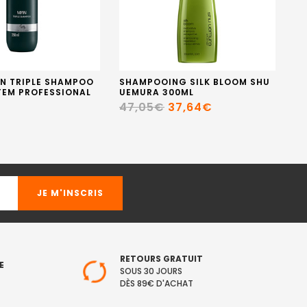
N TRIPLE SHAMPOO
SHAMPOOING SILK BLOOM SHU
E
TEM PROFESSIONAL
UEMURA 300ML
MI
FU
47,05€
37,64€
1
RETOURS GRATUIT
E
SOUS 30 JOURS
DÈS 89€ D'ACHAT