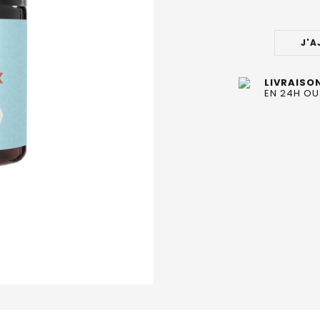
STOCK
ACTUEL
J'A
:
LIVRAISO
EN 24H OU