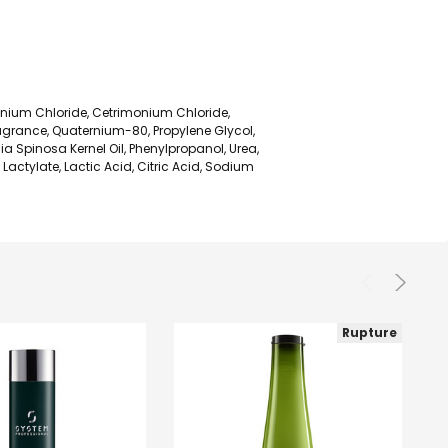
monium Chloride, Cetrimonium Chloride,
ragrance, Quaternium-80, Propylene Glycol,
a Spinosa Kernel Oil, Phenylpropanol, Urea,
actylate, Lactic Acid, Citric Acid, Sodium
Rupture