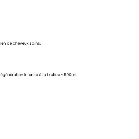
ntien de cheveux sains.
s
damment à l'eau tiède
génération Intense à la biotine
- 500ml