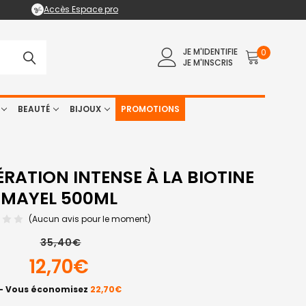
Accès Espace pro
JE M'IDENTIFIE
0
JE M'INSCRIS
BEAUTÉ
BIJOUX
PROMOTIONS
RATION INTENSE À LA BIOTINE
MAYEL 500ML
(Aucun avis pour le moment)
35,40€
12,70€
— Vous économisez
22,70€