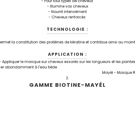
- Pour tout types de cheveux
- Illumine vos cheveux
- Nourrit intensément
- Cheveux renforcés
TECHNOLOGIE :
e permet la constitution des protéines de kératine et contribue ainsi au mai
APPLICATION :
- Appliquer le masque sur cheveux essorés sur les longueurs et les pointe
t 10 à 15minutes , et rincer abon
Mayél -
Masque Ré
GAMME BIOTINE-MAYÉL