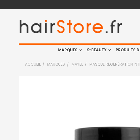
MARQUES
K-BEAUTY
PRODUITS D
ACCUEIL
MARQUES
MAYEL
MASQUE RÉGÉNÉRATION INTE
FRÉQUEMMENT
ACHETÉS
ENSEMBLE
:
TOUT
SELECTIONNER
J'AJOUTE
LA
SÉLECTION
AU PANIER