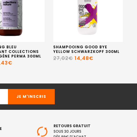
NG BLEU
SHAMPOOING GOOD BYE
S
ANT COLLECTIONS
YELLOW SCHWARZKOPF 300ML
HA
GÈNE PERMA 300ML
PR
27,02€
14,48€
1,43€
1
RETOURS GRATUIT
E
SOUS 30 JOURS
DÈS 89€ D'ACHAT