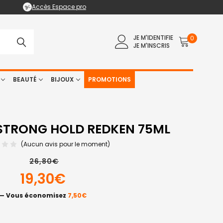
Accès Espace pro
JE M'IDENTIFIE
0
JE M'INSCRIS
BEAUTÉ
BIJOUX
PROMOTIONS
STRONG HOLD REDKEN 75ML
(Aucun avis pour le moment)
26,80€
19,30€
— Vous économisez
7,50€