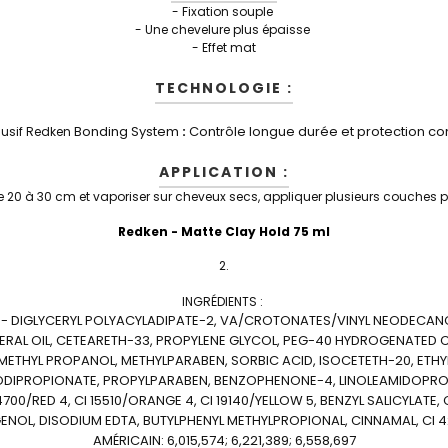
- Fixation souple
- Une chevelure plus épaisse
- Effet mat
TECHNOLOGIE :
Bonding System
Contrôle longue durée et protection con
lusif Redken
:
APPLICATION :
e 20 à 30 cm et vaporiser sur cheveux secs, appliquer plusieurs couches p
Redken - Matte Clay Hold 75 ml
INGRÉDIENTS :
- DIGLYCERYL POLYACYLADIPATE-2, VA/CROTONATES/VINYL NEODECANO
RAL OIL, CETEARETH-33, PROPYLENE GLYCOL, PEG-40 HYDROGENATED C
METHYL PROPANOL, METHYLPARABEN, SORBIC ACID, ISOCETETH-20, ET
DIPROPIONATE, PROPYLPARABEN, BENZOPHENONE-4, LINOLEAMIDOPRO
700/RED 4, CI 15510/ORANGE 4, CI 19140/YELLOW 5, BENZYL SALICYLATE,
UGENOL, DISODIUM EDTA, BUTYLPHENYL METHYLPROPIONAL, CINNAMAL, CI 4
AMÉRICAIN: 6,015,574; 6,221,389; 6,558,697