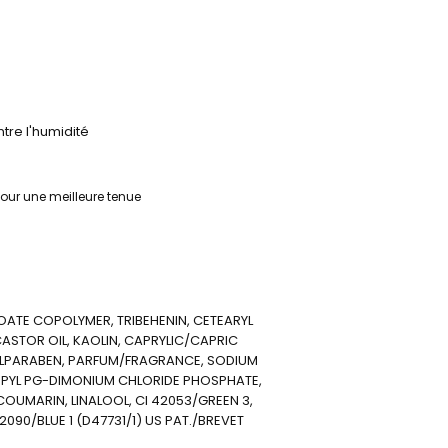
tre l'humidité
our une meilleure tenue
ATE COPOLYMER, TRIBEHENIN, CETEARYL
ASTOR OIL, KAOLIN, CAPRYLIC/CAPRIC
HYLPARABEN, PARFUM/FRAGRANCE, SODIUM
PYL PG-DIMONIUM CHLORIDE PHOSPHATE,
 COUMARIN, LINALOOL, CI 42053/GREEN 3,
2090/BLUE 1 (D47731/1) US PAT./BREVET