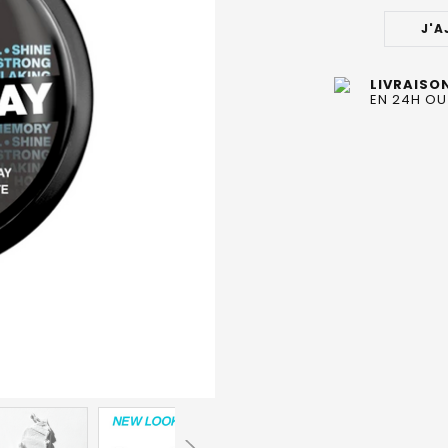
STOCK
ACTUEL
J'A
:
LIVRAISO
EN 24H OU