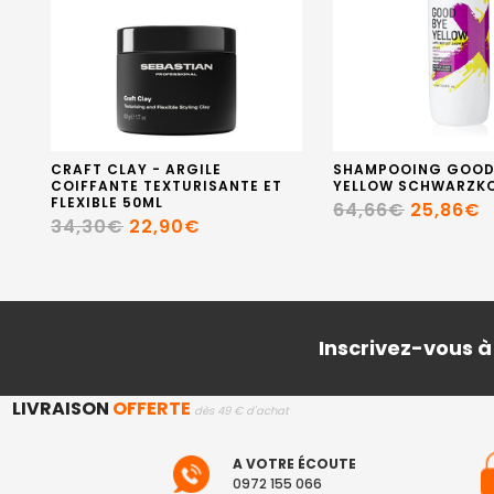
CRAFT CLAY - ARGILE
SHAMPOOING GOOD
COIFFANTE TEXTURISANTE ET
YELLOW SCHWARZKO
FLEXIBLE 50ML
64,66€
25,86€
34,30€
22,90€
Inscrivez-vous à
LIVRAISON
OFFERTE
dès 49 € d'achat
A VOTRE ÉCOUTE
0972 155 066