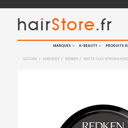
MARQUES
K-BEAUTY
PRODUITS D
ACCUEIL
MARQUES
REDKEN
MATTE CLAY STRONG HOLD
FRÉQUEMMENT
ACHETÉS
ENSEMBLE
:
TOUT
SELECTIONNER
J'AJOUTE
LA
SÉLECTION
AU PANIER