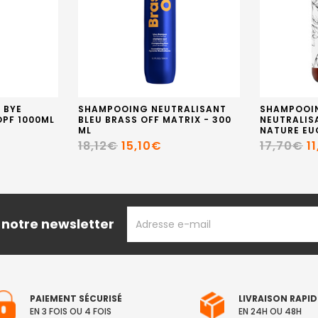
 BYE
SHAMPOOING NEUTRALISANT
SHAMPOOI
PF 1000ML
BLEU BRASS OFF MATRIX - 300
NEUTRALIS
ML
NATURE EU
18,12€
15,10€
17,70€
1
ADRESSE
 notre newsletter
EMAIL
PAIEMENT SÉCURISÉ
LIVRAISON RAPID
EN 3 FOIS OU 4 FOIS
EN 24H OU 48H