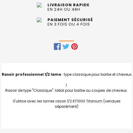
LIVRAISON RAPIDE
EN 24H OU 48H
PAIEMENT SÉCURISÉ
EN 3 FOIS OU 4 FOIS
FRÉQUEMMENT
ACHETÉS
ENSEMBLE
Rasoir professionnel 1/2 lame
: type classique pour barbe et cheveux
:
Rasoir de type "Classique". Idéal pour barbe ou coupes de cheveux.
TOUT
SELECTIONNER
S'utilise avec les lames rasoir 1/2 KT1000 Titanium (vendues
séparément)
J'AJOUTE
LA
SÉLECTION
AU PANIER