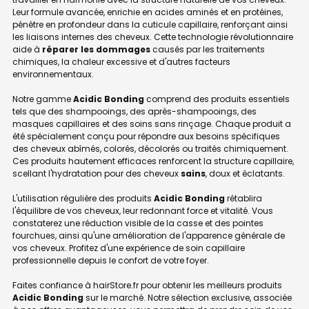
Leur formule avancée, enrichie en acides aminés et en protéines,
pénètre en profondeur dans la cuticule capillaire, renforçant ainsi
les liaisons internes des cheveux. Cette technologie révolutionnaire
aide à
réparer les dommages
causés par les traitements
chimiques, la chaleur excessive et d'autres facteurs
environnementaux.
Notre gamme
Acidic Bonding
comprend des produits essentiels
tels que des shampooings, des après-shampooings, des
masques capillaires et des soins sans rinçage. Chaque produit a
été spécialement conçu pour répondre aux besoins spécifiques
des cheveux abîmés, colorés, décolorés ou traités chimiquement.
Ces produits hautement efficaces renforcent la structure capillaire,
scellant l'hydratation pour des cheveux
sains
, doux et éclatants.
L'utilisation régulière des produits
Acidic Bonding
rétablira
l'équilibre de vos cheveux, leur redonnant force et vitalité. Vous
constaterez une réduction visible de la casse et des pointes
fourchues, ainsi qu'une amélioration de l'apparence générale de
vos cheveux. Profitez d'une expérience de soin capillaire
professionnelle depuis le confort de votre foyer.
Faites confiance à hairStore.fr pour obtenir les meilleurs produits
Acidic Bonding
sur le marché. Notre sélection exclusive, associée