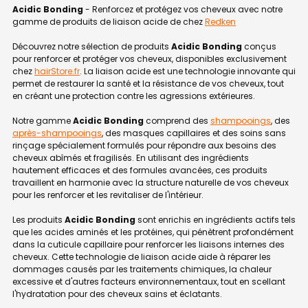
Acidic Bonding
- Renforcez et protégez vos cheveux avec notre
gamme de produits de liaison acide de chez
Redken
Découvrez notre sélection de produits
Acidic Bonding
conçus
pour renforcer et protéger vos cheveux, disponibles exclusivement
chez
hairStore.fr
. La liaison acide est une technologie innovante qui
permet de restaurer la santé et la résistance de vos cheveux, tout
en créant une protection contre les agressions extérieures.
Notre gamme
Acidic Bonding
comprend des
shampooings
, des
après-shampooings
, des masques capillaires et des soins sans
rinçage spécialement formulés pour répondre aux besoins des
cheveux abîmés et fragilisés. En utilisant des ingrédients
hautement efficaces et des formules avancées, ces produits
travaillent en harmonie avec la structure naturelle de vos cheveux
pour les renforcer et les revitaliser de l'intérieur.
Les produits
Acidic Bonding
sont enrichis en ingrédients actifs tels
que les acides aminés et les protéines, qui pénètrent profondément
dans la cuticule capillaire pour renforcer les liaisons internes des
cheveux. Cette technologie de liaison acide aide à réparer les
dommages causés par les traitements chimiques, la chaleur
excessive et d'autres facteurs environnementaux, tout en scellant
l'hydratation pour des cheveux sains et éclatants.