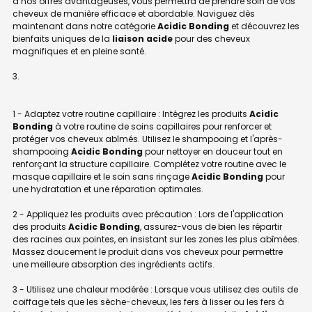
à nos offres avantageuses, vous permettra de prendre soin de vos
cheveux de manière efficace et abordable. Naviguez dès
maintenant dans notre catégorie
Acidic Bonding
et découvrez les
bienfaits uniques de la
liaison acide
pour des cheveux
magnifiques et en pleine santé.
1 - Adaptez votre routine capillaire : Intégrez les produits
Acidic
Bonding
à votre routine de soins capillaires pour renforcer et
protéger vos cheveux abîmés. Utilisez le shampooing et l'après-
shampooing
Acidic Bonding
pour nettoyer en douceur tout en
renforçant la structure capillaire. Complétez votre routine avec le
masque capillaire et le soin sans rinçage
Acidic Bonding
pour
une hydratation et une réparation optimales.
2 - Appliquez les produits avec précaution : Lors de l'application
des produits
Acidic Bonding
, assurez-vous de bien les répartir
des racines aux pointes, en insistant sur les zones les plus abîmées.
Massez doucement le produit dans vos cheveux pour permettre
une meilleure absorption des ingrédients actifs.
3 - Utilisez une chaleur modérée : Lorsque vous utilisez des outils de
coiffage tels que les sèche-cheveux, les fers à lisser ou les fers à