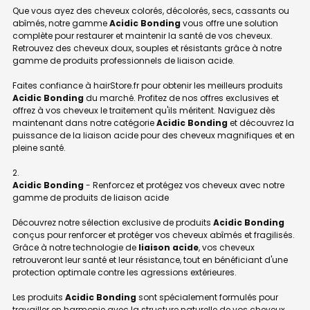
Que vous ayez des cheveux colorés, décolorés, secs, cassants ou
abîmés, notre gamme
Acidic Bonding
vous offre une solution
complète pour restaurer et maintenir la santé de vos cheveux.
Retrouvez des cheveux doux, souples et résistants grâce à notre
gamme de produits professionnels de liaison acide.
Faites confiance à hairStore.fr pour obtenir les meilleurs produits
Acidic Bonding
du marché. Profitez de nos offres exclusives et
offrez à vos cheveux le traitement qu'ils méritent. Naviguez dès
maintenant dans notre catégorie
Acidic Bonding
et découvrez la
puissance de la liaison acide pour des cheveux magnifiques et en
pleine santé.
Acidic Bonding
- Renforcez et protégez vos cheveux avec notre
gamme de produits de liaison acide
Découvrez notre sélection exclusive de produits
Acidic Bonding
conçus pour renforcer et protéger vos cheveux abîmés et fragilisés.
Grâce à notre technologie de
liaison acide
, vos cheveux
retrouveront leur santé et leur résistance, tout en bénéficiant d'une
protection optimale contre les agressions extérieures.
Les produits
Acidic Bonding
sont spécialement formulés pour
travailler en harmonie avec la structure naturelle de vos cheveux.