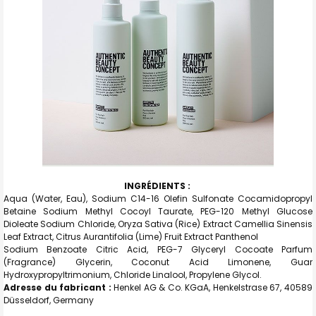
INGRÉDIENTS :
Aqua (Water, Eau), Sodium C14-16 Olefin Sulfonate Cocamidopropyl
Betaine Sodium Methyl Cocoyl Taurate, PEG-120 Methyl Glucose
Dioleate Sodium Chloride, Oryza Sativa (Rice) Extract Camellia Sinensis
Leaf Extract, Citrus Aurantifolia (Lime) Fruit Extract Panthenol
Sodium Benzoate Citric Acid, PEG-7 Glyceryl Cocoate Parfum
(Fragrance) Glycerin, Coconut Acid Limonene, Guar
Hydroxypropyltrimonium, Chloride Linalool, Propylene Glycol.
Adresse du fabricant :
Henkel AG & Co. KGaA, Henkelstrase 67, 40589
Düsseldorf
, Germany