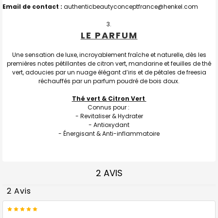
Email de contact :
authenticbeautyconceptfrance@henkel.com
LE PARFUM
Une sensation de luxe, incroyablement fraîche et naturelle, dès les
premières notes pétillantes de citron vert, mandarine et feuilles de thé
vert, adoucies par un nuage élégant d’iris et de pétales de freesia
réchauffés par un parfum poudré de bois doux.
Thé vert & Citron Vert
Connus pour :
-
Revitaliser & Hydrater
-
Antioxydant
-
Énergisant & Anti-inflammatoire
2 AVIS
2 Avis
5