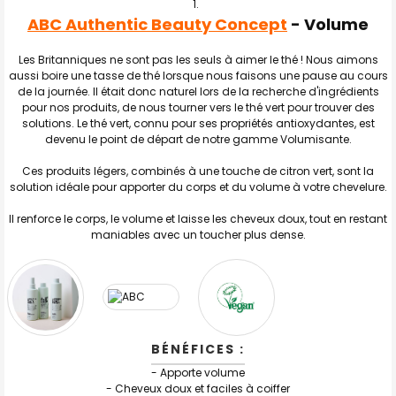
ABC Authentic Beauty Concept
- Volume
TOUT
SELECTIONNER
Les Britanniques ne sont pas les seuls à aimer le thé ! Nous aimons
aussi boire une tasse de thé lorsque nous faisons une pause au cours
J'AJOUTE
LA
de la journée. Il était donc naturel lors de la recherche d'ingrédients
SÉLECTION
pour nos produits, de nous tourner vers le thé vert pour trouver des
AU PANIER
solutions. Le thé vert, connu pour ses propriétés antioxydantes, est
devenu le point de départ de notre gamme Volumisante.
Ces produits légers, combinés à une touche de citron vert, sont la
solution idéale pour apporter du corps et du volume à votre chevelure.
Il renforce le corps, le volume et laisse les cheveux doux, tout en restant
maniables avec un toucher plus dense.
BÉNÉFICES :
-
Apporte volume
-
Cheveux doux et faciles à coiffer