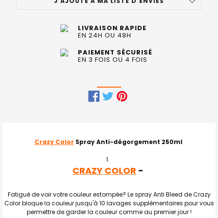
J'AJOUTE À MA LISTE D'ENVIES
LIVRAISON RAPIDE
EN 24H OU 48H
PAIEMENT SÉCURISÉ
EN 3 FOIS OU 4 FOIS
FRÉQUEMMENT
ACHETÉS
ENSEMBLE
Crazy Color
Spray Anti-dégorgement 250ml
:
CRAZY COLOR
-
TOUT
SELECTIONNER
Fatigué de voir votre couleur estompée? Le spray Anti Bleed de Crazy
J'AJOUTE
Color bloque la couleur jusqu'à 10 lavages supplémentaires pour vous
LA
SÉLECTION
permettre de garder la couleur comme au premier jour !
AU PANIER