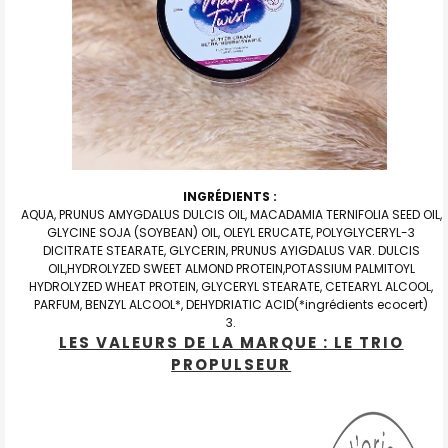
INGRÉDIENTS :
AQUA, PRUNUS AMYGDALUS DULCIS OIL, MACADAMIA TERNIFOLIA SEED OIL,
GLYCINE SOJA (SOYBEAN) OIL, OLEYL ERUCATE, POLYGLYCERYL-3
DICITRATE STEARATE, GLYCERIN, PRUNUS AYIGDALUS VAR. DULCIS
OIL,HYDROLYZED SWEET ALMOND PROTEIN,POTASSIUM PALMITOYL
HYDROLYZED WHEAT PROTEIN, GLYCERYL STEARATE, CETEARYL ALCOOL,
PARFUM, BENZYL ALCOOL*, DEHYDRIATIC ACID(*ingrédients ecocert)
LES VALEURS DE LA MARQUE : LE TRIO
PROPULSEUR