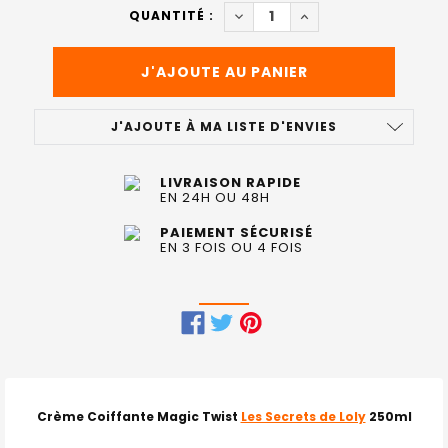
ACTUEL
DIMINUER LA QUANTITÉ DE C
AUGMENTER LA QUAN
QUANTITÉ :
:
J'AJOUTE À MA LISTE D'ENVIES
LIVRAISON RAPIDE
EN 24H OU 48H
PAIEMENT SÉCURISÉ
EN 3 FOIS OU 4 FOIS
FRÉQUEMMENT
ACHETÉS
ENSEMBLE
Crème Coiffante Magic Twist
Les Secrets de Loly
250ml
: