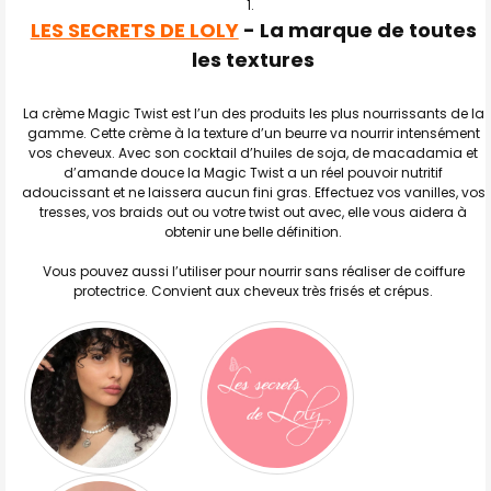
LES SECRETS DE LOLY
- La marque de toutes
TOUT
SELECTIONNER
les textures
J'AJOUTE
LA
La crème Magic Twist est l’un des produits les plus nourrissants de la
SÉLECTION
gamme. Cette crème à la texture d’un beurre va nourrir intensément
AU PANIER
vos cheveux. Avec son cocktail d’huiles de soja, de macadamia et
d’amande douce la Magic Twist a un réel pouvoir nutritif
adoucissant et ne laissera aucun fini gras. Effectuez vos vanilles, vos
tresses, vos braids out ou votre twist out avec, elle vous aidera à
obtenir une belle définition.
Vous pouvez aussi l’utiliser pour nourrir sans réaliser de coiffure
protectrice. Convient aux cheveux très frisés et crépus.