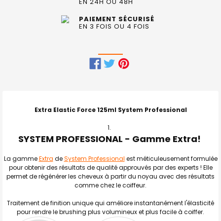
EN 24H OU 48H
PAIEMENT SÉCURISÉ
EN 3 FOIS OU 4 FOIS
FRÉQUEMMENT
ACHETÉS
ENSEMBLE
Extra Elastic Force 125ml System Professional
:
SYSTEM PROFESSIONAL - Gamme Extra!
TOUT
SELECTIONNER
La gamme
Extra
de
System Professional
est méticuleusement formulée
pour obtenir des résultats de qualité approuvés par des experts ! Elle
J'AJOUTE
LA
permet de régénérer les cheveux à partir du noyau avec des résultats
SÉLECTION
comme chez le coiffeur.
AU PANIER
Traitement de finition unique qui améliore instantanément l'élasticité
pour rendre le brushing plus volumineux et plus facile à coiffer.