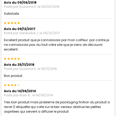
Avis du 09/06/2018
Posté par
Suzanne S.
le 09/06/2018
Satisfaite.
5
Avis du 09/12/2017
Posté par
Geneviève J.
le 09/12/2017
Excellent produit que je connaissais par mon coiffeur. par contre je
ne connaissais pas du tout votre site que je viens de découvrir.
excellent..
5
Avis du 25/11/2016
Posté par
Suzanne S.
le 25/11/2016
Bon produit.
4
Avis du 14/06/2014
Posté par
Alain R .
le 14/06/2014
Tres bon produit mais probleme de packaging finition du produit a
revoir (l etiquette qui colle sur le bec verseur obstrue les petites
aspiritees qui servent a diffuser le produit.