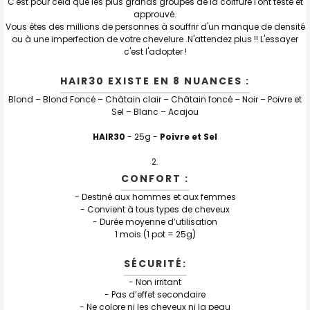
C'est pour cela que les plus grands groupes de la coiffure l'ont testé et
approuvé.
Vous êtes des millions de personnes à souffrir d'un manque de densité
ou à une imperfection de votre chevelure .N'attendez plus !! L'essayer
c'est l'adopter !
HAIR30 EXISTE EN 8 NUANCES :
Blond – Blond Foncé – Châtain clair – Châtain foncé – Noir – Poivre et
Sel – Blanc – Acajou
HAIR30
- 25g -
Poivre et Sel
CONFORT :
- Destiné aux hommes et aux femmes
- Convient à tous types de cheveux
- Durée moyenne d’utilisation
1 mois (1 pot = 25g)
SÉCURITÉ:
- Non irritant
- Pas d’effet secondaire
- Ne colore ni les cheveux ni la peau