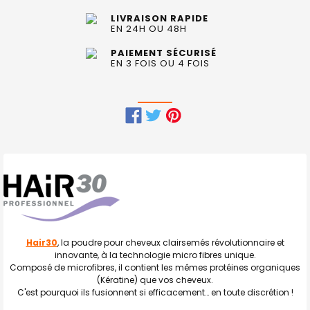
LIVRAISON RAPIDE
EN 24H OU 48H
PAIEMENT SÉCURISÉ
EN 3 FOIS OU 4 FOIS
FRÉQUEMMENT
ACHETÉS
ENSEMBLE
:
TOUT
SELECTIONNER
Hair30
, la poudre pour cheveux clairsemés révolutionnaire et
innovante, à la technologie micro fibres unique.
J'AJOUTE
Composé de microfibres, il contient les mêmes protéines organiques
LA
SÉLECTION
(Kératine) que vos cheveux.
AU PANIER
C'est pourquoi ils fusionnent si efficacement… en toute discrétion !