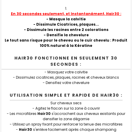
En 30 secondes seulement, et Instantanément, Hair30 :
- Masque la calvitie
- Dissimule Cicatrices, plaques...
- Dissimule les racines entre 2 colorations
- Densifie la chevelure
Le tout sans risque pour le cheveu ou le cuir chevelu : Produit
100% naturel à la Kératine
HAIR30 FONCTIONNE EN SEULEMENT 30
SECONDES :
- Masquez votre calvitie
- Dissimulez cicatrices, plaques, racines et cheveux blancs
- Densifiez votre chevelure
UTILISATION SIMPLE ET RAPIDE DE HAIR30 :
Sur cheveux secs
- Agitez le flacon sur la zone à couvrir
- Les microfibres
Hair30
s'accrochent aux cheveux existants pour
densifier la zone dégarnie
- Utilisez un spray fixant pour renforcer la tenue des microfibres
-
Hair30
s'enlève facilement après chaque shampoing