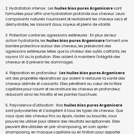
2. Hydratation intense : Les
huiles bios pures Arganicare
sont
formulées pour offrir une hydratation profonde aux cheveux. Leurs
composants naturels nourrissent et revitalisent les cheveux secs et
déshydratés, les laissant doux, soyeux et pleins de vitalité.
3. Protection contre les agressions extérieures : En plus de leur
action hydratante, les
huiles bios pures Arganicare
forment une
barrière protectrice autour des cheveux, les préservant des
agressions extérieures telles que la chaleur des outils coiffants, les
rayons UV ou la pollution. Elles aident à maintenir l'intégrité des
cheveux et à prévenir les dommages.
4. Réparation en profondeur :
Les huiles bios pures Arganicare
ont des propriétés réparatrices qui aident à restaurer la santé des
cheveux abîmés et cassants. Elles pénètrent au cœur de la fibre
capillaire pour nourrir et reconstruire les cheveux en profondeur,
réduisant ainsi les frisottis et les pointes fourchues.
5. Polyvalence d'utilisation : Nos
huiles bios pures Arganicare
sont polyvalentes et s'adaptent à tous les types de cheveux. Que
vous ayez des cheveux fins ou épais, raides ou bouclés, vous
pouvez les utiliser pour obtenir des résultats exceptionnels. Elles
peuvent être utilisées en pré-shampooing, en soin après-
shampooing, en masque capillaire ou en finition pour apporter