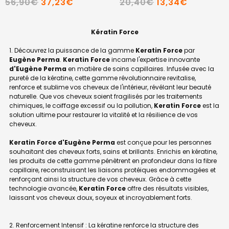
56,90€
37,23€
20,40€
13,34€
Kératin Force
Découvrez la puissance de la gamme
Keratin Force
par
Eugène Perma
.
Keratin Force
incarne l'expertise innovante
d'Eugène Perma
en matière de soins capillaires. Infusée avec la
pureté de la kératine, cette gamme révolutionnaire revitalise,
renforce et sublime vos cheveux de l'intérieur, révélant leur beauté
naturelle. Que vos cheveux soient fragilisés par les traitements
chimiques, le coiffage excessif ou la pollution,
Keratin Force
est la
solution ultime pour restaurer la vitalité et la résilience de vos
cheveux.
Keratin Force d'Eugène Perma
est conçue pour les personnes
souhaitant des cheveux forts, sains et brillants. Enrichis en kératine,
les produits de cette gamme pénètrent en profondeur dans la fibre
capillaire, reconstruisant les liaisons protéiques endommagées et
renforçant ainsi la structure de vos cheveux. Grâce à cette
technologie avancée,
Keratin Force
offre des résultats visibles,
laissant vos cheveux doux, soyeux et incroyablement forts.
Renforcement Intensif : La kératine renforce la structure des