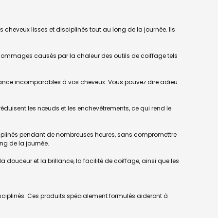
 cheveux lisses et disciplinés tout au long de la journée. Ils
es dommages causés par la chaleur des outils de coiffage tels
lance incomparables à vos cheveux. Vous pouvez dire adieu
 réduisent les nœuds et les enchevêtrements, ce qui rend le
disciplinés pendant de nombreuses heures, sans compromettre
ng de la journée.
la douceur et la brillance, la facilité de coiffage, ainsi que les
sciplinés. Ces produits spécialement formulés aideront à