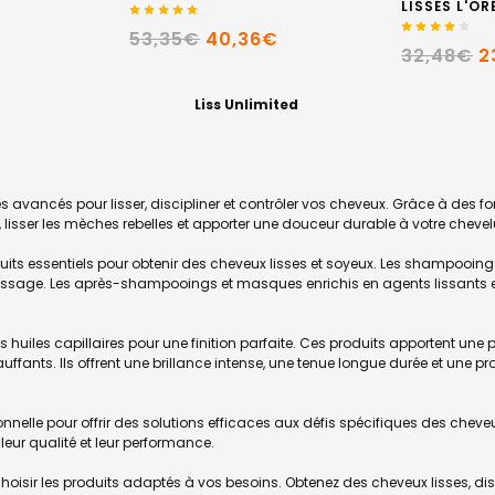
LISSÉS L'OR
€
53,35€
40,36€
32,48€
2
Liss Unlimited
avancés pour lisser, discipliner et contrôler vos cheveux. Grâce à des f
is, lisser les mèches rebelles et apporter une douceur durable à votre chevel
ts essentiels pour obtenir des cheveux lisses et soyeux. Les shampooings
issage. Les après-shampooings et masques enrichis en agents lissants et 
les capillaires pour une finition parfaite. Ces produits apportent une pr
ants. Ils offrent une brillance intense, une tenue longue durée et une pro
nnelle pour offrir des solutions efficaces aux défis spécifiques des cheveu
eur qualité et leur performance.
choisir les produits adaptés à vos besoins. Obtenez des cheveux lisses, 