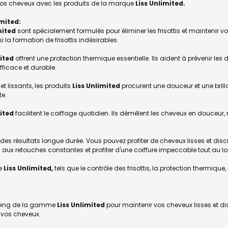
ez vos cheveux avec les produits de la marque
Liss Unlimited.
imited:
mited
sont spécialement formulés pour éliminer les frisottis et maintenir vos
i la formation de frisottis indésirables.
mited
offrent une protection thermique essentielle. Ils aident à prévenir l
efficace et durable.
et lissants, les produits
Liss Unlimited
procurent une douceur et une bril
te.
mited
facilitent le coiffage quotidien. Ils démêlent les cheveux en douceur,
 des résultats longue durée. Vous pouvez profiter de cheveux lisses et 
aux retouches constantes et profiter d'une coiffure impeccable tout au lo
ie
Liss Unlimited,
tels que le contrôle des frisottis, la protection thermique, 
ooing de la gamme
Liss Unlimited
pour maintenir vos cheveux lisses et di
e vos cheveux.