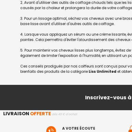
2. Avant d'utiliser des outils de coiffage chauds tels que les 
causés par la chaleur et prolongera la durée de votre coiffage 
3. Pour un lissage optimal, séchez vos cheveux avec une brosse 
base lisse avant d'utiliser d'autres outils de coiffage.
4. Lorsque vous appliquez un sérum ou une crème lissante, évi
pointes. Cela permettra d'éviter l'alourdissement des cheveux 
5. Pour maintenir vos cheveux lisses plus longtemps, évitez 
également de limiter l'exposition à l'humidité, en utilisant un
Ces conseils prodigués par nos coiffeurs sont conçus pour vou
bienfaits des produits de la catégorie
Liss Unlimited
et obten
Inscrivez-vous à
LIVRAISON
OFFERTE
dès 49 € d'achat
A VOTRE ÉCOUTE