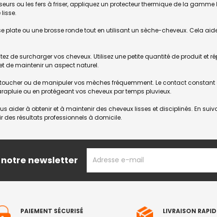
lisseurs ou les fers à friser, appliquez un protecteur thermique de la gamme
lisse.
plate ou une brosse ronde tout en utilisant un sèche-cheveux. Cela aidera 
tez de surcharger vos cheveux. Utilisez une petite quantité de produit et
et de maintenir un aspect naturel.
de toucher ou de manipuler vos mèches fréquemment. Le contact constant a
 parapluie ou en protégeant vos cheveux par temps pluvieux.
s aider à obtenir et à maintenir des cheveux lisses et disciplinés. En s
ir des résultats professionnels à domicile.
ADRESSE
 notre newsletter
EMAIL
PAIEMENT SÉCURISÉ
LIVRAISON RAPID