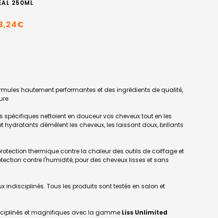
ÉAL 250ML
3,24€
ormules hautement performantes et des ingrédients de qualité,
ure.
 spécifiques nettoient en douceur vos cheveux tout en les
hydratants démêlent les cheveux, les laissant doux, brillants
otection thermique contre la chaleur des outils de coiffage et
tection contre l'humidité, pour des cheveux lisses et sans
x indisciplinés. Tous les produits sont testés en salon et
disciplinés et magnifiques avec la gamme
Liss Unlimited