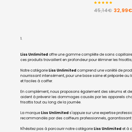
45,14€
32,99
Liss Unlimited
offre une gamme complète de soins capillaires 
ces produits travaillent en profondeur pour éliminer les frisott
Notre catégorie
Liss Unlimited
comprend une variété de produi
nourrissant intensément, pour une base saine et préparée au l
et faciles à coiffer.
En complément, nous proposons également des sérums et des hui
aident à prévenir les dommages causés par les appareils chauff
frisottis tout au long de la journée.
La marque
Liss Unlimited
s'appuie sur une expertise professio
recommandés par des coiffeurs professionnels, garantissant l
N'hésitez pas à parcourir notre catégorie
Liss Unlimited
et à 