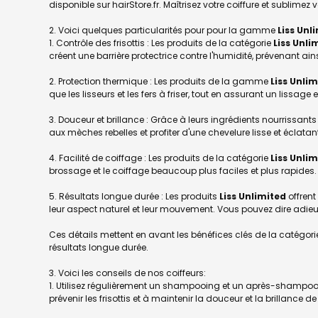
disponible sur hairStore.fr. Maîtrisez votre coiffure et sublim
Voici quelques particularités pour pour la gamme
Liss Unl
1. Contrôle des frisottis : Les produits de la catégorie
Liss Unli
créent une barrière protectrice contre l'humidité, prévenant ains
2. Protection thermique : Les produits de la gamme
Liss Unli
que les lisseurs et les fers à friser, tout en assurant un lissage 
3. Douceur et brillance : Grâce à leurs ingrédients nourrissants 
aux mèches rebelles et profiter d'une chevelure lisse et éclatan
4. Facilité de coiffage : Les produits de la catégorie
Liss Unli
brossage et le coiffage beaucoup plus faciles et plus rapides.
5. Résultats longue durée : Les produits
Liss Unlimited
offrent
leur aspect naturel et leur mouvement. Vous pouvez dire adieu 
Ces détails mettent en avant les bénéfices clés de la catégor
résultats longue durée.
Voici les conseils de nos coiffeurs:
1. Utilisez régulièrement un shampooing et un après-shamp
prévenir les frisottis et à maintenir la douceur et la brillance d