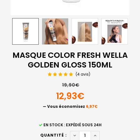
MASQUE COLOR FRESH WELLA
GOLDEN GLOSS 150ML
(4 avis)
19,90€
12,93€
— Vous économisez
6,97€
STOCK
EN STOCK : EXPÉDIÉ SOUS 24H
ACTUEL
DIMINUER LA QUANTITÉ DE M
AUGMENTER LA QUAN
QUANTITÉ :
: