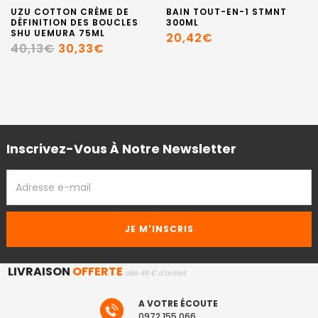
UZU COTTON CRÈME DE
BAIN TOUT-EN-1 STMNT
DÉFINITION DES BOUCLES
300ML
SHU UEMURA 75ML
20,42€
40,13€
30,33€
Inscrivez-Vous À Notre Newsletter
ADRESSE
EMAIL
LIVRAISON
OFFERTE
dès 49 € d'achat
A VOTRE ÉCOUTE
0972 155 066