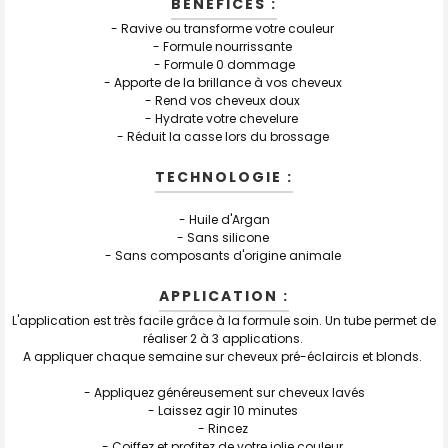
BÉNÉFICES :
- Ravive ou transforme votre couleur
- Formule nourrissante
- Formule 0 dommage
- Apporte de la brillance à vos cheveux
- Rend vos cheveux doux
- Hydrate votre chevelure
- Réduit la casse lors du brossage
TECHNOLOGIE :
- Huile d'Argan
- Sans silicone
- Sans composants d'origine animale
APPLICATION :
L'application est très facile grâce à la formule soin. Un tube permet de
réaliser 2 à 3 applications.
A appliquer chaque semaine sur cheveux pré-éclaircis et blonds.
- Appliquez généreusement sur cheveux lavés
- Laissez agir 10 minutes
- Rincez
- Coiffez et profitez de votre jolie couleur