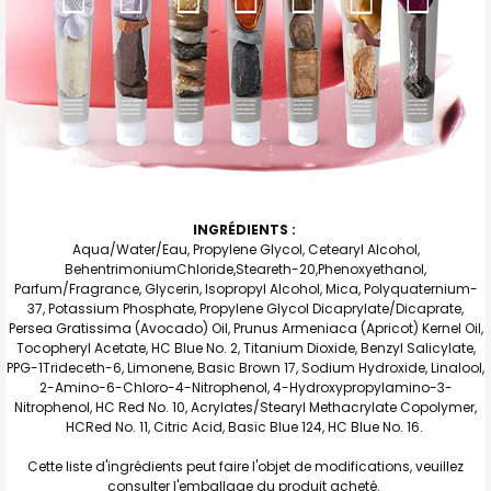
INGRÉDIENTS :
Aqua/Water/Eau, Propylene Glycol, Cetearyl Alcohol,
BehentrimoniumChloride,Steareth-20,Phenoxyethanol,
Parfum/Fragrance, Glycerin, Isopropyl Alcohol, Mica, Polyquaternium-
37, Potassium Phosphate, Propylene Glycol Dicaprylate/Dicaprate,
Persea Gratissima (Avocado) Oil, Prunus Armeniaca (Apricot) Kernel Oil,
Tocopheryl Acetate, HC Blue No. 2, Titanium Dioxide, Benzyl Salicylate,
PPG-1Trideceth-6, Limonene, Basic Brown 17, Sodium Hydroxide, Linalool,
2-Amino-6-Chloro-4-Nitrophenol, 4-Hydroxypropylamino-3-
Nitrophenol, HC Red No. 10, Acrylates/Stearyl Methacrylate Copolymer,
HCRed No. 11, Citric Acid, Basic Blue 124, HC Blue No. 16.
Cette liste d'ingrédients peut faire l'objet de modifications, veuillez
consulter l'emballage du produit acheté.