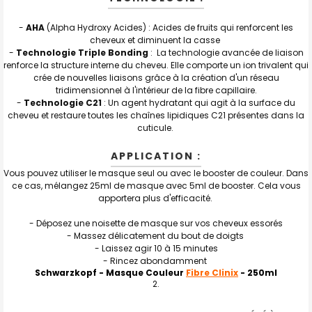
-
AHA
(Alpha Hydroxy Acides) : Acides de fruits qui renforcent les
cheveux et diminuent la casse
-
Technologie Triple Bonding
: La technologie avancée de liaison
renforce la structure interne du cheveu. Elle comporte un ion trivalent qui
crée de nouvelles liaisons grâce à la création d'un réseau
tridimensionnel à l'intérieur de la fibre capillaire.
-
Technologie C21
: Un agent hydratant qui agit à la surface du
cheveu et restaure toutes les chaînes lipidiques C21 présentes dans la
cuticule.
APPLICATION :
Vous pouvez utiliser le masque seul ou avec le booster de couleur. Dans
ce cas, mélangez 25ml de masque avec 5ml de booster. Cela vous
apportera plus d'efficacité.
- Déposez une noisette de masque sur vos cheveux essorés
- Massez délicatement du bout de doigts
- Laissez agir 10 à 15 minutes
- Rincez abondamment
Schwarzkopf - Masque Couleur
Fibre Clinix
- 250ml