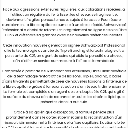
Face aux agressions extérieures régulières, aux colorations répétées, à
l'utilisation régulière du fer à lisser, les cheveux se fragilisent et
deviennent fragiles, poreux, ternes et sujets à la casse. Pour réparer
durablement la fibre capillaire soumise à un stress répété, Schwarzkopf
Professional a choisi de reformuler intégralement sa ligne de soins Fibre
Clinix et d'étendre sa gamme avec de nouvelles références inédites.
Cette innovation nouvelle génération signée Schwarzkopf Professional
allie la technologie avancée du Triple Bonding et la technologie ultra
puissante du C21, un agent de soins qui cible la porosité du cheveu,
afin d'offrir un service sur-mesure à l'efficacité immédiate.
Composée à partir de deux innovations exclusives, Fibre Clinix bénéficie
de la technologie renforçatrice de liaisons, Triple Bonding, à base
d'ions trivalents permettant de créer de nouvelles liaisons à l'intérieur de
la fibre capillaire grâce à la reconstruction d'un réseau tridimensionnel.
La formule est complétée d'un agent de soin, baptisé le C21, qui agit à
la surface du cheveu afin de reconnecter toutes les chaînes lipidiques
présentes dans la cuticule.
Grâce à sa galénique d'exception, la formule pénètre plus
profondément dans le cortex et permet ainsi la reconstruction d'un
réseau tridimensionnel à l'intérieur de la fibre capillaire. L'action ciblée
du C21, quant à lui, agit sur la porosité du cheveu en rétablissant toutes