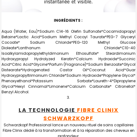
INGRÉDIENTS :
Aqua (Water, Eau)*Sodium C14-16 Olefin Sulfonate*Cocamidopropyl
Betaine*Lactic Acid*Sodium Methyl Cocoyl Taurate*PEG-7 Glyceryl
Cocoate* Sodium Chloride*PEG-120 Methyl Glucose
Dioleate*Lanthanum Chloride*C10-40
Isoalkylamidopropylethyldimonium Ethosulfate* Steardimonium
Hydroxypropyl Hydrolyzed Keratin*Calcium Hydroxide*Succinic
Acid*Citric Acid*Glycine*Parfum (Fragrance)*Sodium Benzoate*Glycol
Distearate*Hydrogenated Castor Oil*Coconut Acid*Guar
Hydroxypropyltrimonium Chloride*Sodium Hydroxide*Propylene Glycol*
Phenoxyethanol*Potassium Sorbate*Laureth-4*Dipropylene
Glycol*Hexyl Cinnamal*Limonene*Calcium Carbonate* Citronellol*
Benzyl Alcohol.
LA TECHNOLOGIE
FIBRE CLINIX
SCHWARZKOPF
Schwarzkopf Professional lance un nouveau rituel de soins capillaires
Fibre Clinix dédié à la transformation et à la réparation des cheveux en
profondeur.