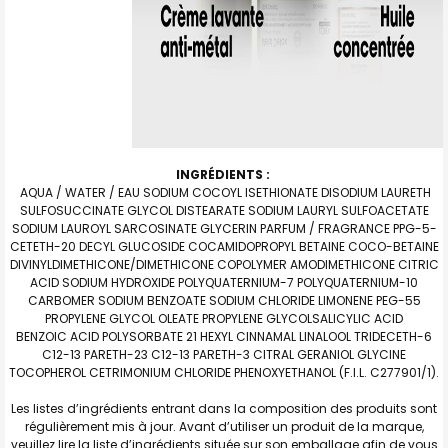
INGRÉDIENTS :
AQUA / WATER / EAU SODIUM COCOYL ISETHIONATE DISODIUM LAURETH
SULFOSUCCINATE GLYCOL DISTEARATE SODIUM LAURYL SULFOACETATE
SODIUM LAUROYL SARCOSINATE GLYCERIN PARFUM / FRAGRANCE PPG-5-
CETETH-20 DECYL GLUCOSIDE COCAMIDOPROPYL BETAINE COCO-BETAINE
DIVINYLDIMETHICONE/DIMETHICONE COPOLYMER AMODIMETHICONE CITRIC
ACID SODIUM HYDROXIDE POLYQUATERNIUM-7 POLYQUATERNIUM-10
CARBOMER SODIUM BENZOATE SODIUM CHLORIDE LIMONENE PEG-55
PROPYLENE GLYCOL OLEATE PROPYLENE GLYCOLSALICYLIC ACID
BENZOIC ACID POLYSORBATE 21 HEXYL CINNAMAL LINALOOL TRIDECETH-6
C12-13 PARETH-23 C12-13 PARETH-3 CITRAL GERANIOL GLYCINE
TOCOPHEROL CETRIMONIUM CHLORIDE PHENOXYETHANOL (F.I.L. C277901/1).
Les listes d’ingrédients entrant dans la composition des produits sont
régulièrement mis à jour. Avant d’utiliser un produit de la marque,
veuillez lire la liste d’ingrédients située sur son emballage afin de vous