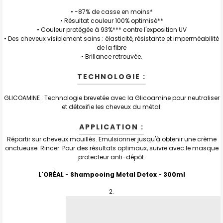
• -87% de casse en moins*
• Résultat couleur 100% optimisé**
• Couleur protégée à 93%*** contre l'exposition UV
• Des cheveux visiblement sains : élasticité, résistante et imperméabilité
de la fibre
• Brillance retrouvée.
TECHNOLOGIE :
GLICOAMINE : Technologie brevetée avec la Glicoamine pour neutraliser
et détoxifie les cheveux du métal.
APPLICATION :
Répartir sur cheveux mouillés. Emulsionner jusqu'à obtenir une crème
onctueuse. Rincer. Pour des résultats optimaux, suivre avec le masque
protecteur anti-dépôt.
L'ORÉAL - Shampooing Metal Detox
- 300ml