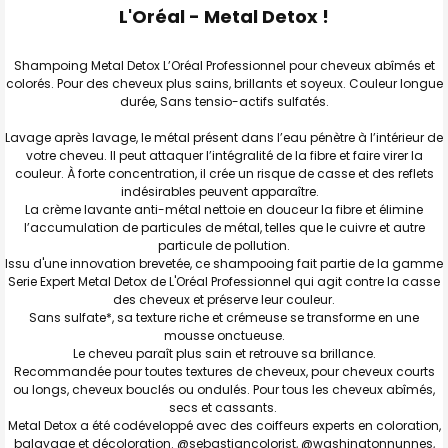
L'Oréal - Metal Detox !
TOUT
SELECTIONNER
Shampoing Metal Detox L’Oréal Professionnel pour cheveux abîmés et
J'AJOUTE
colorés. Pour des cheveux plus sains, brillants et soyeux. Couleur longue
LA
SÉLECTION
durée, Sans tensio-actifs sulfatés.
AU PANIER
Lavage après lavage, le métal présent dans l’eau pénètre à l’intérieur de
votre cheveu. Il peut attaquer l’intégralité de la fibre et faire virer la
couleur. À forte concentration, il crée un risque de casse et des reflets
indésirables peuvent apparaître.
La crème lavante anti-métal nettoie en douceur la fibre et élimine
l’accumulation de particules de métal, telles que le cuivre et autre
particule de pollution.
Issu d'une innovation brevetée, ce shampooing fait partie de la gamme
Serie Expert Metal Detox de L'Oréal Professionnel qui agit contre la casse
des cheveux et préserve leur couleur.
Sans sulfate*, sa texture riche et crémeuse se transforme en une
mousse onctueuse.
Le cheveu paraît plus sain et retrouve sa brillance.
Recommandée pour toutes textures de cheveux, pour cheveux courts
ou longs, cheveux bouclés ou ondulés. Pour tous les cheveux abîmés,
secs et cassants.
Metal Detox a été codéveloppé avec des coiffeurs experts en coloration,
balayage et décoloration. @sebastiancolorist, @washingtonnunnes,