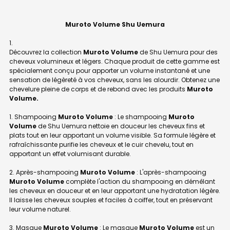
Muroto Volume Shu Uemura
Découvrez la collection
Muroto Volume
de Shu Uemura pour des
cheveux volumineux et légers. Chaque produit de cette gamme est
spécialement conçu pour apporter un volume instantané et une
sensation de légèreté à vos cheveux, sans les alourdir. Obtenez une
chevelure pleine de corps et de rebond avec les produits
Muroto
Volume.
1. Shampooing
Muroto Volume
: Le shampooing
Muroto
Volume
de Shu Uemura nettoie en douceur les cheveux fins et
plats tout en leur apportant un volume visible. Sa formule légère et
rafraîchissante purifie les cheveux et le cuir chevelu, tout en
apportant un effet volumisant durable.
2. Après-shampooing
Muroto Volume
: L'après-shampooing
Muroto Volume
complète l'action du shampooing en démêlant
les cheveux en douceur et en leur apportant une hydratation légère.
Il laisse les cheveux souples et faciles à coiffer, tout en préservant
leur volume naturel.
3. Masque
Muroto Volume
: Le masque
Muroto Volume
est un