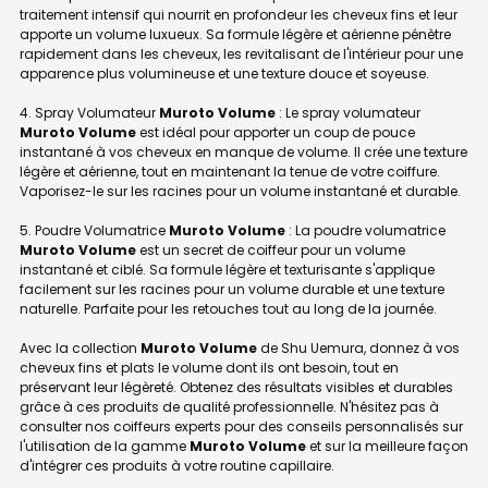
traitement intensif qui nourrit en profondeur les cheveux fins et leur
apporte un volume luxueux. Sa formule légère et aérienne pénètre
rapidement dans les cheveux, les revitalisant de l'intérieur pour une
apparence plus volumineuse et une texture douce et soyeuse.
4. Spray Volumateur
Muroto Volume
: Le spray volumateur
Muroto Volume
est idéal pour apporter un coup de pouce
instantané à vos cheveux en manque de volume. Il crée une texture
légère et aérienne, tout en maintenant la tenue de votre coiffure.
Vaporisez-le sur les racines pour un volume instantané et durable.
5. Poudre Volumatrice
Muroto Volume
: La poudre volumatrice
Muroto Volume
est un secret de coiffeur pour un volume
instantané et ciblé. Sa formule légère et texturisante s'applique
facilement sur les racines pour un volume durable et une texture
naturelle. Parfaite pour les retouches tout au long de la journée.
Avec la collection
Muroto Volume
de Shu Uemura, donnez à vos
cheveux fins et plats le volume dont ils ont besoin, tout en
préservant leur légèreté. Obtenez des résultats visibles et durables
grâce à ces produits de qualité professionnelle. N'hésitez pas à
consulter nos coiffeurs experts pour des conseils personnalisés sur
l'utilisation de la gamme
Muroto Volume
et sur la meilleure façon
d'intégrer ces produits à votre routine capillaire.