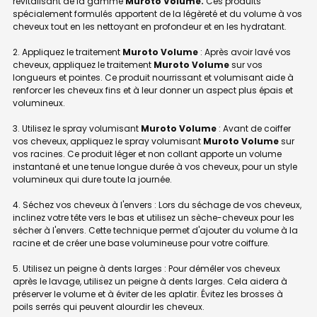
revitalisant de la gamme
Muroto Volume.
Ces produits
spécialement formulés apportent de la légèreté et du volume à vos
cheveux tout en les nettoyant en profondeur et en les hydratant.
2. Appliquez le traitement
Muroto Volume
: Après avoir lavé vos
cheveux, appliquez le traitement
Muroto Volume
sur vos
longueurs et pointes. Ce produit nourrissant et volumisant aide à
renforcer les cheveux fins et à leur donner un aspect plus épais et
volumineux.
3. Utilisez le spray volumisant
Muroto Volume
: Avant de coiffer
vos cheveux, appliquez le spray volumisant
Muroto Volume
sur
vos racines. Ce produit léger et non collant apporte un volume
instantané et une tenue longue durée à vos cheveux, pour un style
volumineux qui dure toute la journée.
4. Séchez vos cheveux à l'envers : Lors du séchage de vos cheveux,
inclinez votre tête vers le bas et utilisez un sèche-cheveux pour les
sécher à l'envers. Cette technique permet d'ajouter du volume à la
racine et de créer une base volumineuse pour votre coiffure.
5. Utilisez un peigne à dents larges : Pour démêler vos cheveux
après le lavage, utilisez un peigne à dents larges. Cela aidera à
préserver le volume et à éviter de les aplatir. Évitez les brosses à
poils serrés qui peuvent alourdir les cheveux.