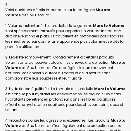
Voici quelques détails importants sur la catégorie
Muroto
Volume
de Shu Uemura :
1. Volume instantané : Les produits de la gamme
Muroto Volume
sont spécialement formulés pour apporter un volume instantané
aux cheveux fins et plats. Ils travaillent en profondeur pour épaissir
les mèches et leur donner une apparence plus volumineuse dès la
première utilisation.
2. Légèreté et mouvement : Contrairement à certains produits
volumisants qui peuvent alourdir les cheveux, la collection
Muroto
Volume
de Shu Uemura offre une légèreté et un mouvement
naturels. Vos cheveux auront du corps et de la texture sans
compromettre leur souplesse et leur fluidité.
3. Hydratation équilibrée : La formule des produits
Muroto Volume
est conçue pour hydrater les cheveux sans les alourdir. Les actifs
hydratants pénètrent en profondeur dans les fibres capillaires,
offrant une hydratation équilibrée pour des cheveux sains, doux et
brillants.
4. Protection contre les agressions extérieures : Les produits
Muroto
Volume
de Shu Uemura offrent également une protection contre
les agressions extérieures telles que la chaleur, les rayons UV et la