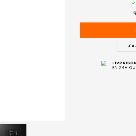
STOCK
ACTUEL
Q
:
J'A
LIVRAISO
EN 24H OU