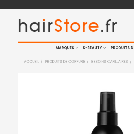
MARQUES
K-BEAUTY
PRODUITS D
ACCUEIL
PRODUITS DE COIFFURE
BESOINS CAPILLAIRES
FRÉQUEMMENT
ACHETÉS
ENSEMBLE
:
TOUT
SELECTIONNER
J'AJOUTE
LA
SÉLECTION
AU PANIER