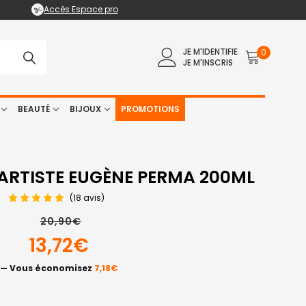
Accès Espace pro
JE M'IDENTIFIE
0
JE M'INSCRIS
BEAUTÉ
BIJOUX
PROMOTIONS
ARTISTE EUGÈNE PERMA 200ML
(18 avis)
20,90€
13,72€
— Vous économisez
7,18€