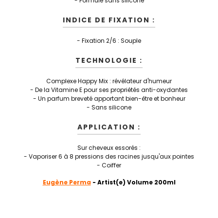
- Formule sans silicone
INDICE DE FIXATION :
- Fixation 2/6 : Souple
TECHNOLOGIE :
Complexe Happy Mix : révélateur d'humeur
- De la Vitamine E pour ses propriétés anti-oxydantes
- Un parfum breveté apportant bien-être et bonheur
- Sans silicone
APPLICATION :
Sur cheveux essorés :
- Vaporiser 6 à 8 pressions des racines jusqu'aux pointes
- Coiffer
Eugène Perma
- Artist(e) Volume 200ml