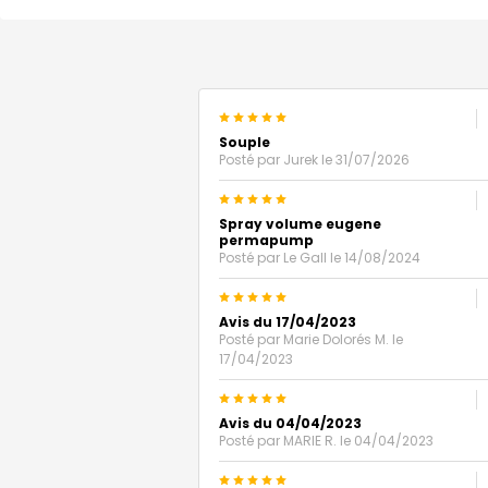
5
Souple
Posté par
Jurek
le 31/07/2026
5
Spray volume eugene
permapump
Posté par
Le Gall
le 14/08/2024
5
Avis du 17/04/2023
Posté par
Marie Dolorés M.
le
17/04/2023
5
Avis du 04/04/2023
Posté par
MARIE R.
le 04/04/2023
5