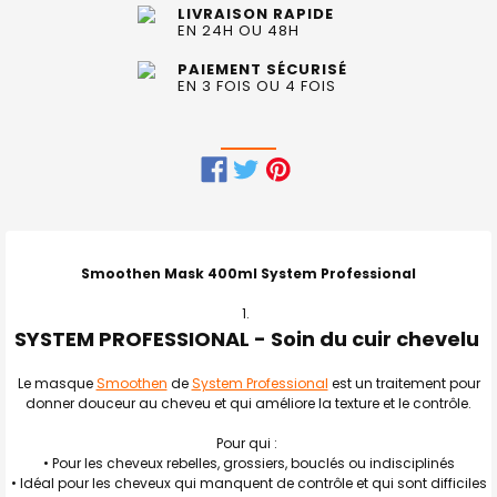
LIVRAISON RAPIDE
EN 24H OU 48H
PAIEMENT SÉCURISÉ
EN 3 FOIS OU 4 FOIS
FRÉQUEMMENT
ACHETÉS
ENSEMBLE
Smoothen Mask 400ml System Professional
:
SYSTEM PROFESSIONAL - Soin du cuir chevelu
TOUT
SELECTIONNER
Le masque
Smoothen
de
System Professional
est un traitement pour
donner douceur au cheveu et qui améliore la texture et le contrôle.
J'AJOUTE
LA
SÉLECTION
Pour qui :
AU PANIER
• Pour les cheveux rebelles, grossiers, bouclés ou indisciplinés
• Idéal pour les cheveux qui manquent de contrôle et qui sont difficiles