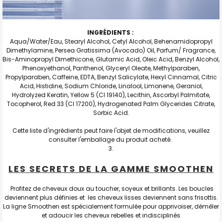
INGRÉDIENTS :
Aqua/Water/Eau, Stearyl Alcohol, Cetyl Alcohol, Behenamidopropyl
Dimethylamine, Persea Gratissima (Avocado) Oil, Parfum/ Fragrance,
Bis-Aminopropyl Dimethicone, Glutamic Acid, Oleic Acid, Benzyl Alcohol,
Phenoxyethanol, Panthenol, Glyceryl Oleate, Methylparaben,
Propylparaben, Caffeine, EDTA, Benzyl Salicylate, Hexyl Cinnamal, Citric
Acid, Histidine, Sodium Chloride, Linalool, Limonene, Geraniol,
Hydrolyzed Keratin, Yellow 5 (CI 19140), Lecithin, Ascorbyl Palmitate,
Tocopherol, Red 33 (CI 17200), Hydrogenated Palm Glycerides Citrate,
Sorbic Acid.
Cette liste d'ingrédients peut faire l'objet de modifications, veuillez
consulter l'emballage du produit acheté.
LES SECRETS DE LA GAMME SMOOTHEN
Profitez de cheveux doux au toucher, soyeux et brillants. Les boucles
deviennent plus définies et les cheveux lisses deviennent sans frisottis.
La ligne Smoothen est spécialement formulée pour apprivoiser, démêler
et adoucir les cheveux rebelles et indisciplinés