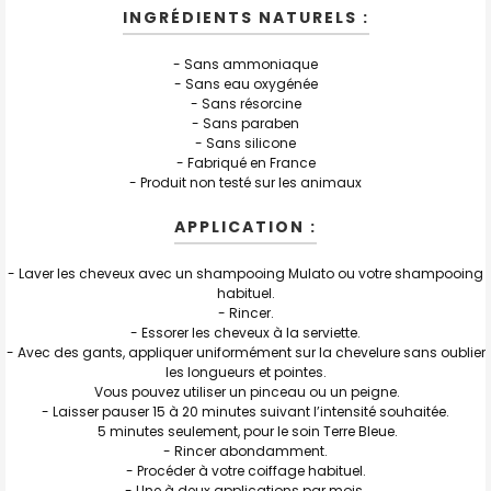
INGRÉDIENTS NATURELS :
- Sans ammoniaque
- Sans eau oxygénée
- Sans résorcine
- Sans paraben
- Sans silicone
- Fabriqué en France
- Produit non testé sur les animaux
APPLICATION :
- Laver les cheveux avec un shampooing Mulato ou votre shampooing
habituel.
- Rincer.
- Essorer les cheveux à la serviette.
- Avec des gants, appliquer uniformément sur la chevelure sans oublier
les longueurs et pointes.
Vous pouvez utiliser un pinceau ou un peigne.
- Laisser pauser 15 à 20 minutes suivant l’intensité souhaitée.
5 minutes seulement, pour le soin Terre Bleue.
- Rincer abondamment.
- Procéder à votre coiffage habituel.
- Une à deux applications par mois.