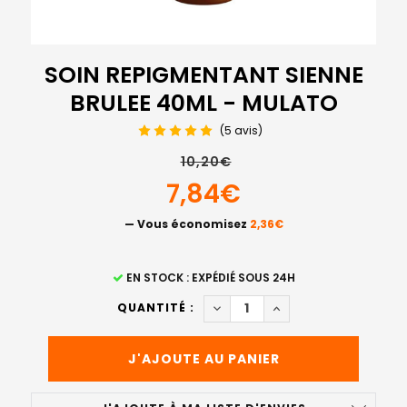
SOIN REPIGMENTANT SIENNE
BRULEE 40ML - MULATO
(5 avis)
10,20€
7,84€
— Vous économisez
2,36€
STOCK
EN STOCK : EXPÉDIÉ SOUS 24H
ACTUEL
DIMINUER LA QUANTITÉ DE S
AUGMENTER LA QUAN
QUANTITÉ :
: