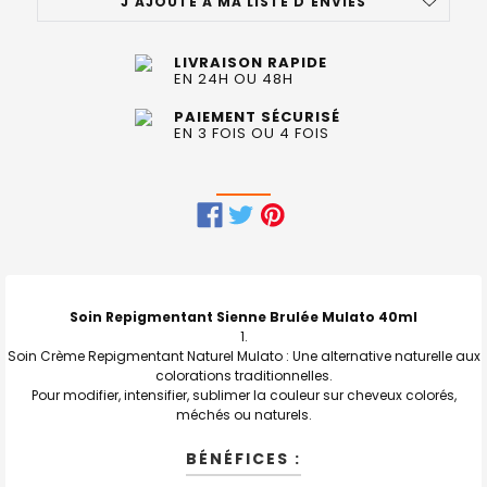
J'AJOUTE À MA LISTE D'ENVIES
LIVRAISON RAPIDE
EN 24H OU 48H
PAIEMENT SÉCURISÉ
EN 3 FOIS OU 4 FOIS
FRÉQUEMMENT
ACHETÉS
ENSEMBLE
Soin Repigmentant Sienne Brulée Mulato 40ml
:
Soin Crème Repigmentant Naturel Mulato : Une alternative naturelle aux
colorations traditionnelles.
TOUT
Pour modifier, intensifier, sublimer la couleur sur cheveux colorés,
SELECTIONNER
méchés ou naturels.
J'AJOUTE
BÉNÉFICES :
LA
SÉLECTION
AU PANIER