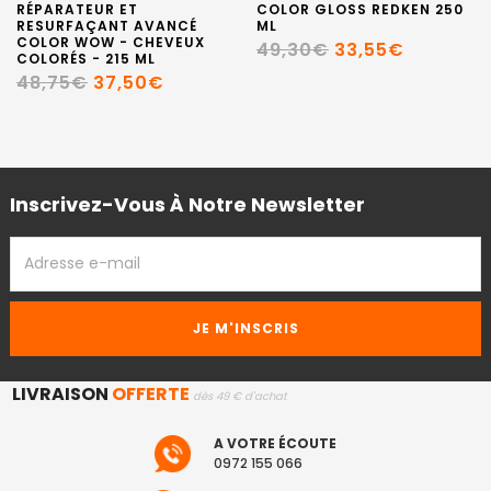
RÉPARATEUR ET
COLOR GLOSS REDKEN 250
RESURFAÇANT AVANCÉ
ML
COLOR WOW - CHEVEUX
49,30€
33,55€
COLORÉS - 215 ML
48,75€
37,50€
Inscrivez-Vous À Notre Newsletter
ADRESSE
EMAIL
LIVRAISON
OFFERTE
dès 49 € d'achat
A VOTRE ÉCOUTE
0972 155 066