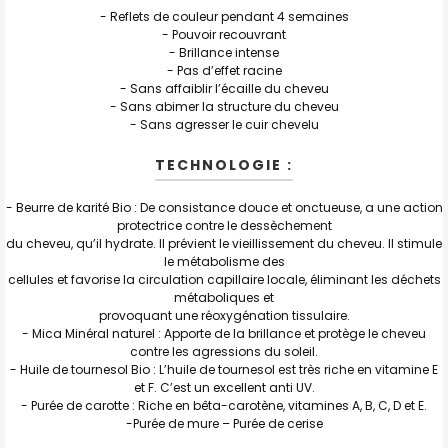
- Reflets de couleur pendant 4 semaines
- Pouvoir recouvrant
- Brillance intense
- Pas d’effet racine
- Sans affaiblir l’écaille du cheveu
- Sans abimer la structure du cheveu
- Sans agresser le cuir chevelu
TECHNOLOGIE :
- Beurre de karité Bio : De consistance douce et onctueuse, a une action
protectrice contre le dessèchement
du cheveu, qu’il hydrate. Il prévient le vieillissement du cheveu. Il stimule
le métabolisme des
cellules et favorise la circulation capillaire locale, éliminant les déchets
métaboliques et
provoquant une réoxygénation tissulaire.
- Mica Minéral naturel : Apporte de la brillance et protège le cheveu
contre les agressions du soleil.
- Huile de tournesol Bio : L’huile de tournesol est très riche en vitamine E
et F. C’est un excellent anti UV.
- Purée de carotte : Riche en bêta-carotène, vitamines A, B, C, D et E.
-Purée de mure – Purée de cerise