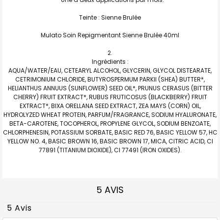
Teinte : Sienne Brulée
Mulato Soin Repigmentant Sienne Brulée 40ml
Ingrédients :
AQUA/WATER/EAU, CETEARYL ALCOHOL, GLYCERIN, GLYCOL DISTEARATE,
CETRIMONIUM CHLORIDE, BUTYROSPERMUM PARKII (SHEA) BUTTER*,
HELIANTHUS ANNUUS (SUNFLOWER) SEED OIL*, PRUNUS CERASUS (BITTER
CHERRY) FRUIT EXTRACT*, RUBUS FRUTICOSUS (BLACKBERRY) FRUIT
EXTRACT*, BIXA ORELLANA SEED EXTRACT, ZEA MAYS (CORN) OIL,
HYDROLYZED WHEAT PROTEIN, PARFUM/FRAGRANCE, SODIUM HYALURONATE,
BETA-CAROTENE, TOCOPHEROL, PROPYLENE GLYCOL, SODIUM BENZOATE,
CHLORPHENESIN, POTASSIUM SORBATE, BASIC RED 76, BASIC YELLOW 57, HC
YELLOW NO. 4, BASIC BROWN 16, BASIC BROWN 17, MICA, CITRIC ACID, CI
77891 (TITANIUM DIOXIDE), CI 77491 (IRON OXIDES).
5 AVIS
5 Avis