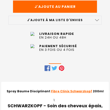
J'AJOUTE À MA LISTE D'ENVIES
LIVRAISON RAPIDE
EN 24H OU 48H
PAIEMENT SÉCURISÉ
EN 3 FOIS OU 4 FOIS
FRÉQUEMMENT
ACHETÉS
ENSEMBLE
Spray Baume Disciplinant
Fibre Clinix Schwarzkopf
200ml
:
SCHWARZKOPF - Soin des cheveux épais,
TOUT