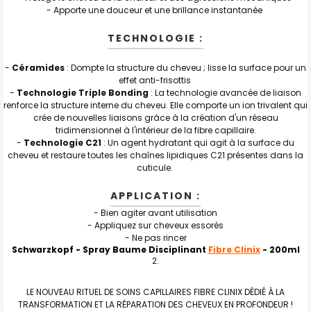
- Apporte une douceur et une brillance instantanée
TECHNOLOGIE :
-
Céramides
: Dompte la structure du cheveu ; lisse la surface pour un
effet anti-frisottis
-
Technologie Triple Bonding
: La technologie avancée de liaison
renforce la structure interne du cheveu. Elle comporte un ion trivalent qui
crée de nouvelles liaisons grâce à la création d'un réseau
tridimensionnel à l'intérieur de la fibre capillaire.
-
Technologie C21
: Un agent hydratant qui agit à la surface du
cheveu et restaure toutes les chaînes lipidiques C21 présentes dans la
cuticule.
APPLICATION :
- Bien agiter avant utilisation
- Appliquez sur cheveux essorés
- Ne pas rincer
Schwarzkopf - Spray Baume Disciplinant
Fibre Clinix
- 200ml
LE NOUVEAU RITUEL DE SOINS CAPILLAIRES FIBRE CLINIX DÉDIÉ À LA
TRANSFORMATION ET LA RÉPARATION DES CHEVEUX EN PROFONDEUR !