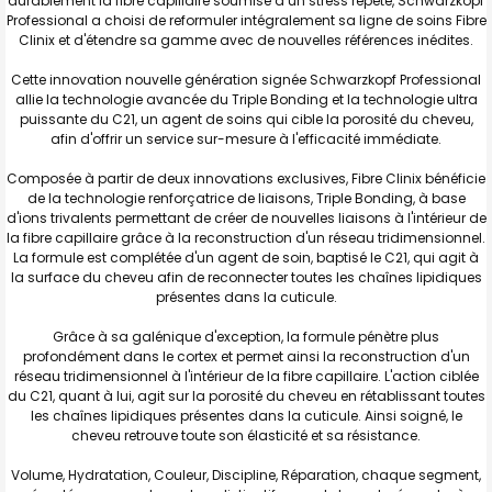
durablement la fibre capillaire soumise à un stress répété, Schwarzkopf
Professional a choisi de reformuler intégralement sa ligne de soins Fibre
Clinix et d'étendre sa gamme avec de nouvelles références inédites.
Cette innovation nouvelle génération signée Schwarzkopf Professional
allie la technologie avancée du Triple Bonding et la technologie ultra
puissante du C21, un agent de soins qui cible la porosité du cheveu,
afin d'offrir un service sur-mesure à l'efficacité immédiate.
Composée à partir de deux innovations exclusives, Fibre Clinix bénéficie
de la technologie renforçatrice de liaisons, Triple Bonding, à base
d'ions trivalents permettant de créer de nouvelles liaisons à l'intérieur de
la fibre capillaire grâce à la reconstruction d'un réseau tridimensionnel.
La formule est complétée d'un agent de soin, baptisé le C21, qui agit à
la surface du cheveu afin de reconnecter toutes les chaînes lipidiques
présentes dans la cuticule.
Grâce à sa galénique d'exception, la formule pénètre plus
profondément dans le cortex et permet ainsi la reconstruction d'un
réseau tridimensionnel à l'intérieur de la fibre capillaire. L'action ciblée
du C21, quant à lui, agit sur la porosité du cheveu en rétablissant toutes
les chaînes lipidiques présentes dans la cuticule. Ainsi soigné, le
cheveu retrouve toute son élasticité et sa résistance.
Volume, Hydratation, Couleur, Discipline, Réparation, chaque segment,