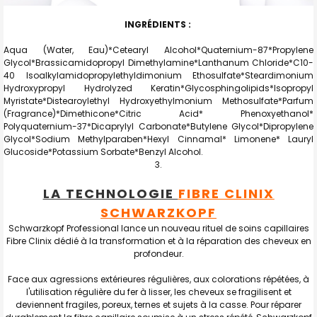
INGRÉDIENTS :
Aqua (Water, Eau)*Cetearyl Alcohol*Quaternium-87*Propylene
Glycol*Brassicamidopropyl Dimethylamine*Lanthanum Chloride*C10-
40 Isoalkylamidopropylethyldimonium Ethosulfate*Steardimonium
Hydroxypropyl Hydrolyzed Keratin*Glycosphingolipids*Isopropyl
Myristate*Distearoylethyl Hydroxyethylmonium Methosulfate*Parfum
(Fragrance)*Dimethicone*Citric Acid* Phenoxyethanol*
Polyquaternium-37*Dicaprylyl Carbonate*Butylene Glycol*Dipropylene
Glycol*Sodium Methylparaben*Hexyl Cinnamal* Limonene* Lauryl
Glucoside*Potassium Sorbate*Benzyl Alcohol.
LA TECHNOLOGIE
FIBRE CLINIX
SCHWARZKOPF
Schwarzkopf Professional lance un nouveau rituel de soins capillaires
Fibre Clinix dédié à la transformation et à la réparation des cheveux en
profondeur.
Face aux agressions extérieures régulières, aux colorations répétées, à
l'utilisation régulière du fer à lisser, les cheveux se fragilisent et
deviennent fragiles, poreux, ternes et sujets à la casse. Pour réparer