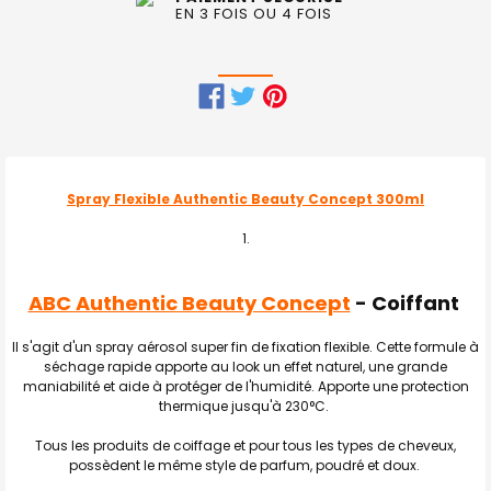
EN 3 FOIS OU 4 FOIS
FRÉQUEMMENT
ACHETÉS
ENSEMBLE
Spray Flexible Authentic Beauty Concept 300ml
:
TOUT
SELECTIONNER
ABC Authentic Beauty Concept
- Coiffant
J'AJOUTE
LA
Il s'agit d'un spray aérosol super fin de fixation flexible. Cette formule à
SÉLECTION
séchage rapide apporte au look un effet naturel, une grande
AU PANIER
maniabilité et aide à protéger de l'humidité. Apporte une protection
thermique jusqu'à 230°C.
Tous les produits de coiffage et pour tous les types de cheveux,
possèdent le même style de parfum, poudré et doux.