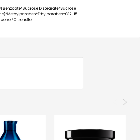
kyl Benzoate*Sucrose Distearate*Sucrose
nce)*Methylparaben*Ethylparaben*C12-15
cohol*Citronellol