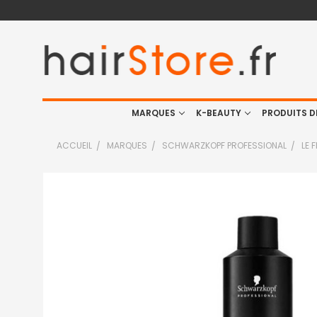
MARQUES
K-BEAUTY
PRODUITS D
ACCUEIL
MARQUES
SCHWARZKOPF PROFESSIONAL
LE 
FRÉQUEMMENT
ACHETÉS
ENSEMBLE
:
TOUT
SELECTIONNER
J'AJOUTE
LA
SÉLECTION
AU PANIER