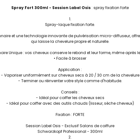
Spray Fort 300ml - Session Label Osis
: spray fixation forte
Spray-laque fixation forte.
nnaire
et une technologie innovante
de
pulvérisation
micro-
diffuseur,
offr
qui
laisse la
chevelure
propre et
naturelle.
oire
Unique
: vos
cheveux
conserve
le
rebond
et leur
forme, même
après l
• Facile à
brosser
Application :
- Vaporiser
uniformément sur
cheveux secs à 20 / 30 cm de la chevelure
- Terminer ou
réinventer
votre style
comme d'habitude.
Conseils :
- Idéal pour
coiffer
les cheveux secs
- Idéal pour coiffer
avec des outils
chauds (lisseur, sèche cheveux)
Fixation : FORTE
Session Label Osis - Exclusif Salons de coiffure
Schwarzkopf Professional - 300ml