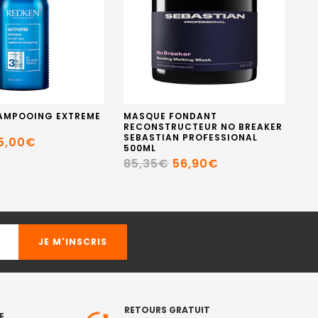
AMPOOING EXTREME
MASQUE FONDANT
SH
RECONSTRUCTEUR NO BREAKER
AR
SEBASTIAN PROFESSIONAL
SA
5,00€
500ML
1
85,35€
56,90€
RETOURS GRATUIT
E