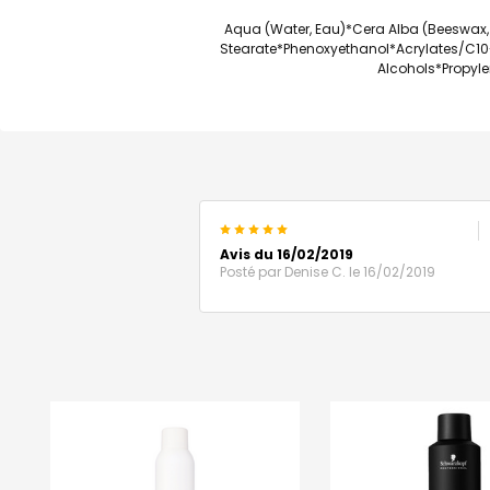
Aqua (Water, Eau)*Cera Alba (Beeswax, 
Stearate*Phenoxyethanol*Acrylates/C10
Alcohols*Propyle
5
Avis du 16/02/2019
Posté par
Denise C.
le 16/02/2019