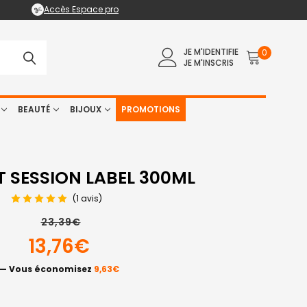
Accès Espace pro
JE M'IDENTIFIE
0
JE M'INSCRIS
BEAUTÉ
BIJOUX
PROMOTIONS
T SESSION LABEL 300ML
(1 avis)
23,39€
13,76€
— Vous économisez
9,63€