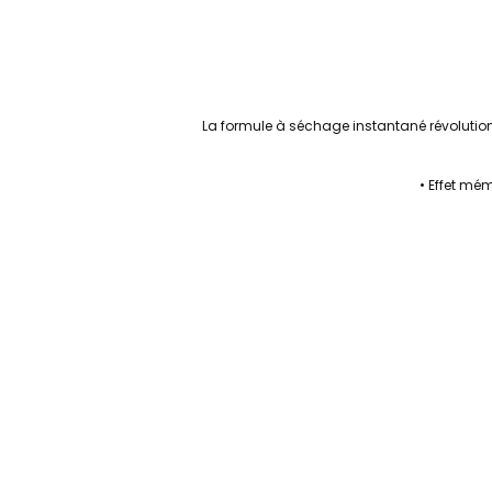
La formule
à séchage instantané
révolutio
•
E
ffet mém