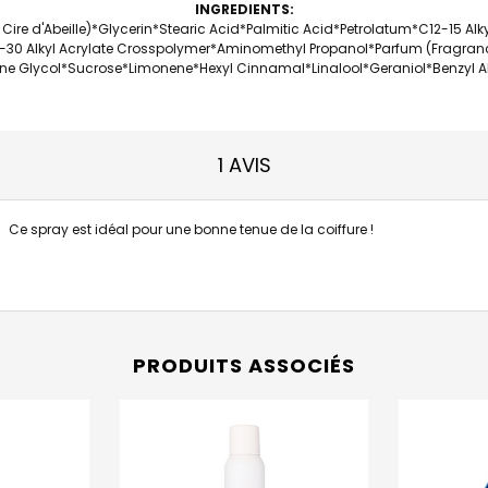
INGREDIENTS:
Cire d'Abeille)*Glycerin*Stearic Acid*Palmitic Acid*Petrolatum*C12-15 Al
-30 Alkyl Acrylate Crosspolymer*Aminomethyl Propanol*Parfum (Fragra
ne Glycol*Sucrose*Limonene*Hexyl Cinnamal*Linalool*Geraniol*Benzyl Al
1 AVIS
Ce spray est idéal pour une bonne tenue de la coiffure !
PRODUITS ASSOCIÉS