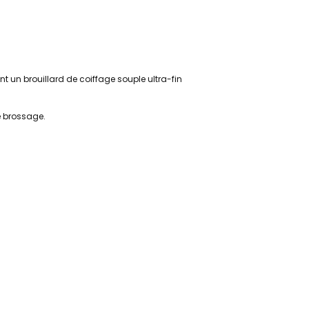
ent
un brouillard de coiffage
souple
ultra
-fin
e brossage.