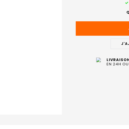
STOCK
ACTUEL
Q
:
J'A
LIVRAISO
EN 24H OU