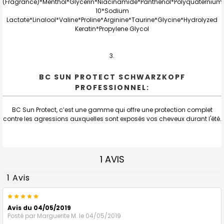
(Fragrance)*Menthol*Glycerin*Niacinamide*Panthenol*Polyquaternium
10*Sodium
Lactate*Linalool*Valine*Proline*Arginine*Taurine*Glycine*Hydrolyzed
Keratin*Propylene Glycol
BC SUN PROTECT SCHWARZKOPF
PROFESSIONNEL:
BC Sun Protect, c’est une gamme qui offre une protection complet
contre les agressions auxquelles sont exposés vos cheveux durant l'été.
1 AVIS
1 Avis
5
Avis du 04/05/2019
Posté par
Marguerite M.
le 04/05/2019