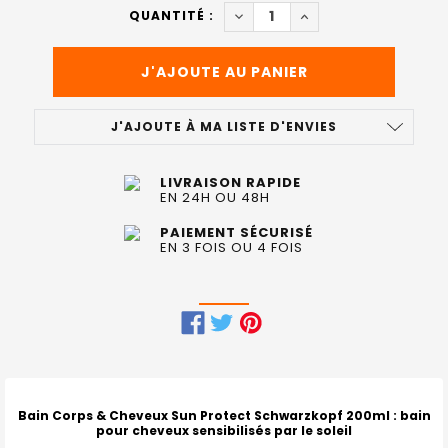
ACTUEL
DIMINUER LA QUANTITÉ DE 
AUGMENTER LA QUA
QUANTITÉ :
:
J'AJOUTE À MA LISTE D'ENVIES
LIVRAISON RAPIDE
EN 24H OU 48H
PAIEMENT SÉCURISÉ
EN 3 FOIS OU 4 FOIS
FRÉQUEMMENT
ACHETÉS
ENSEMBLE
Bain Corps & Cheveux Sun Protect Schwarzkopf 200ml
: bain
pour cheveux sensibilisés par le soleil
: