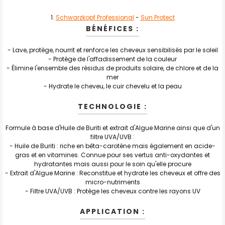
TOUT
Schwarzkopf Professional
-
Sun Protect
SELECTIONNER
BÉNÉFICES :
J'AJOUTE
LA
- Lave, protège, nourrit et renforce les cheveux sensibilisés par le soleil
SÉLECTION
- Protège de l'affadissement de la couleur
AU PANIER
- Élimine l'ensemble des résidus de produits solaire, de chlore et de la
mer
- Hydrate le cheveu, le cuir chevelu et la peau
TECHNOLOGIE :
Formule à base d'Huile de Buriti et extrait d'Algue Marine ainsi que d'un
filtre UVA/UVB :
- Huile de Buriti : riche en bêta-carotène mais également en acide-
gras et en vitamines. Connue pour ses vertus anti-oxydantes et
hydratantes mais aussi pour le soin qu'elle procure
- Extrait d'Algue Marine : Reconstitue et hydrate les cheveux et offre des
micro-nutriments
- Filtre UVA/UVB : Protège les cheveux contre les rayons UV
APPLICATION :