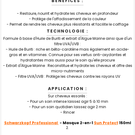
BÉNÉFICES :
J'AJOUTE
LA
- Restaure, nourrit et hydrate les cheveux en profondeur
SÉLECTION
- Protège de l'affadissement de la couleur
AU PANIER
- Permet de rendre les cheveux plus résistants et facilite le coiffage
TECHNOLOGIE :
Formule à base d'Huile de Buriti et extrait d'Algue Marine ainsi que d'un
filtre UVA/UVB :
- Huile de Buriti : riche en bêta-carotène mais également en acide-
gras et en vitamines. Connue pour ses vertus anti-oxydantes et
hydratantes mais aussi pour le soin qu'elle procure
- Extrait d'Algue Marine : Reconstitue et hydrate les cheveux et offre des
micro-nutriments
- Filtre UVA/UVB : Protège les cheveux contre les rayons UV
APPLICATION :
Sur cheveux essorés :
- Pour un soin intense laissez agir 5 à 10 min
- Pour un soin quotidien laissez agir 2 min
- Rincer
Schwarzkopf Professional
- Masque 2-en-1
Sun Protect
150ml