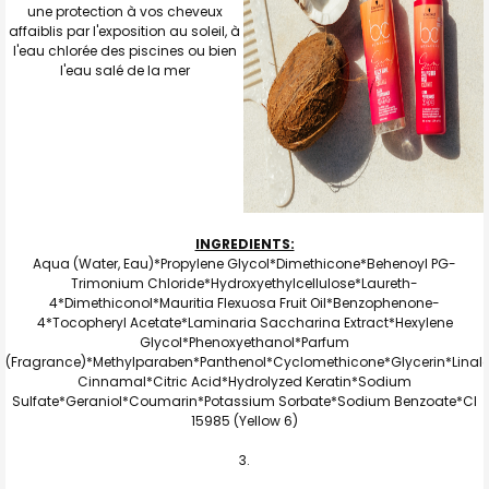
une protection à vos cheveux
affaiblis par l'exposition au soleil, à
l'eau chlorée des piscines ou bien
l'eau salé de la mer
INGREDIENTS:
Aqua (Water, Eau)*Propylene Glycol*Dimethicone*Behenoyl PG-
Trimonium Chloride*Hydroxyethylcellulose*Laureth-
4*Dimethiconol*Mauritia Flexuosa Fruit Oil*Benzophenone-
4*Tocopheryl Acetate*Laminaria Saccharina Extract*Hexylene
Glycol*Phenoxyethanol*Parfum
(Fragrance)*Methylparaben*Panthenol*Cyclomethicone*Glycerin*Linal
Cinnamal*Citric Acid*Hydrolyzed Keratin*Sodium
Sulfate*Geraniol*Coumarin*Potassium Sorbate*Sodium Benzoate*CI
15985 (Yellow 6)