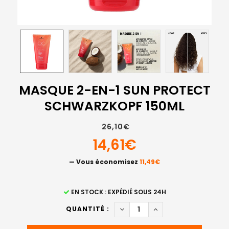
MASQUE 2-EN-1 SUN PROTECT
SCHWARZKOPF 150ML
26,10€
14,61€
— Vous économisez
11,49€
STOCK
EN STOCK : EXPÉDIÉ SOUS 24H
ACTUEL
DIMINUER LA QUANTITÉ DE 
AUGMENTER LA QUAN
QUANTITÉ :
: