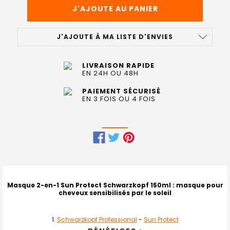
J'AJOUTE À MA LISTE D'ENVIES
LIVRAISON RAPIDE
EN 24H OU 48H
PAIEMENT SÉCURISÉ
EN 3 FOIS OU 4 FOIS
FRÉQUEMMENT
ACHETÉS
ENSEMBLE
Masque 2-en-1 Sun Protect Schwarzkopf 150ml
: masque pour
cheveux sensibilisés par le soleil
:
TOUT
Schwarzkopf Professional
-
Sun Protect
SELECTIONNER