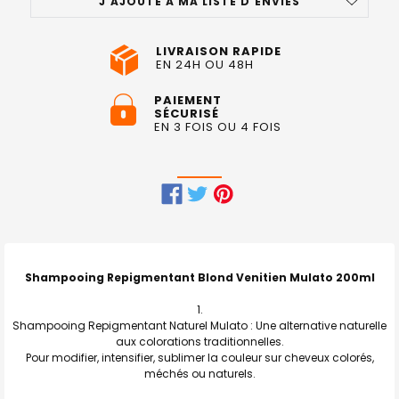
J'AJOUTE À MA LISTE D'ENVIES
LIVRAISON RAPIDE
EN 24H OU 48H
PAIEMENT
SÉCURISÉ
EN 3 FOIS OU 4 FOIS
FRÉQUEMMENT
ACHETÉS
ENSEMBLE
Shampooing Repigmentant Blond Venitien Mulato 200ml
:
Shampooing Repigmentant Naturel Mulato : Une alternative naturelle
TOUT
aux colorations traditionnelles.
SELECTIONNER
Pour modifier, intensifier, sublimer la couleur sur cheveux colorés,
méchés ou naturels.
J'AJOUTE
LA