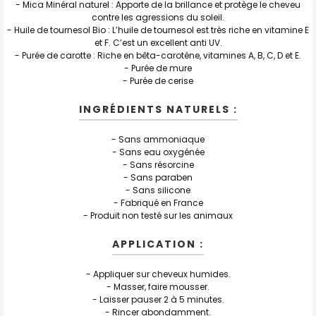
- Mica Minéral naturel : Apporte de la brillance et protège le cheveu
contre les agressions du soleil.
- Huile de tournesol Bio : L’huile de tournesol est très riche en vitamine E
et F. C’est un excellent anti UV.
- Purée de carotte : Riche en bêta-carotène, vitamines A, B, C, D et E.
- Purée de mure
- Purée de cerise
INGRÉDIENTS NATURELS :
- Sans ammoniaque
- Sans eau oxygénée
- Sans résorcine
- Sans paraben
- Sans silicone
- Fabriqué en France
- Produit non testé sur les animaux
APPLICATION :
- Appliquer sur cheveux humides.
- Masser, faire mousser.
- Laisser pauser 2 à 5 minutes.
- Rincer abondamment.