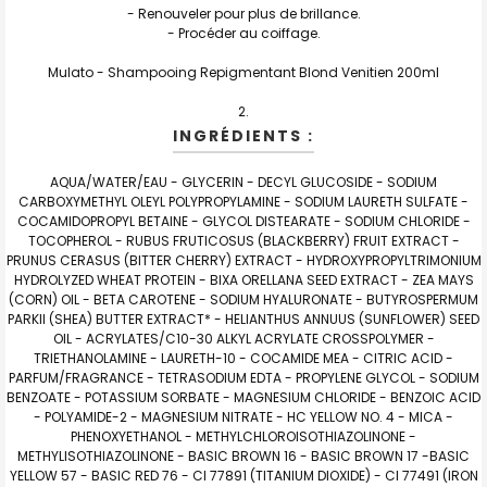
- Renouveler pour plus de brillance.
- Procéder au coiffage.
Mulato - Shampooing Repigmentant Blond Venitien 200ml
INGRÉDIENTS :
AQUA/WATER/EAU - GLYCERIN - DECYL GLUCOSIDE - SODIUM
CARBOXYMETHYL OLEYL POLYPROPYLAMINE - SODIUM LAURETH SULFATE -
COCAMIDOPROPYL BETAINE - GLYCOL DISTEARATE - SODIUM CHLORIDE -
TOCOPHEROL - RUBUS FRUTICOSUS (BLACKBERRY) FRUIT EXTRACT -
PRUNUS CERASUS (BITTER CHERRY) EXTRACT - HYDROXYPROPYLTRIMONIUM
HYDROLYZED WHEAT PROTEIN - BIXA ORELLANA SEED EXTRACT - ZEA MAYS
(CORN) OIL - BETA CAROTENE - SODIUM HYALURONATE - BUTYROSPERMUM
PARKII (SHEA) BUTTER EXTRACT* - HELIANTHUS ANNUUS (SUNFLOWER) SEED
OIL - ACRYLATES/C10-30 ALKYL ACRYLATE CROSSPOLYMER -
TRIETHANOLAMINE - LAURETH-10 - COCAMIDE MEA - CITRIC ACID -
PARFUM/FRAGRANCE - TETRASODIUM EDTA - PROPYLENE GLYCOL - SODIUM
BENZOATE - POTASSIUM SORBATE - MAGNESIUM CHLORIDE - BENZOIC ACID
- POLYAMIDE-2 - MAGNESIUM NITRATE - HC YELLOW NO. 4 - MICA -
PHENOXYETHANOL - METHYLCHLOROISOTHIAZOLINONE -
METHYLISOTHIAZOLINONE - BASIC BROWN 16 - BASIC BROWN 17 -BASIC
YELLOW 57 - BASIC RED 76 - CI 77891 (TITANIUM DIOXIDE) - CI 77491 (IRON