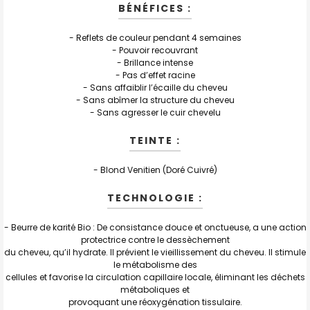
SÉLECTION
BÉNÉFICES :
AU PANIER
- Reflets de couleur pendant 4 semaines
- Pouvoir recouvrant
- Brillance intense
- Pas d’effet racine
- Sans affaiblir l’écaille du cheveu
- Sans abîmer la structure du cheveu
- Sans agresser le cuir chevelu
TEINTE :
- Blond Venitien (Doré Cuivré)
TECHNOLOGIE :
- Beurre de karité Bio : De consistance douce et onctueuse, a une action
protectrice contre le dessèchement
du cheveu, qu’il hydrate. Il prévient le vieillissement du cheveu. Il stimule
le métabolisme des
cellules et favorise la circulation capillaire locale, éliminant les déchets
métaboliques et
provoquant une réoxygénation tissulaire.