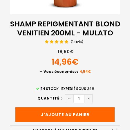
SHAMP REPIGMENTANT BLOND
VENITIEN 200ML - MULATO
(1 avis)
19,50€
14,96€
— Vous économisez
4,54€
STOCK
EN STOCK : EXPÉDIÉ SOUS 24H
ACTUEL
DIMINUER LA QUANTITÉ DE 
AUGMENTER LA QUAN
QUANTITÉ :
: