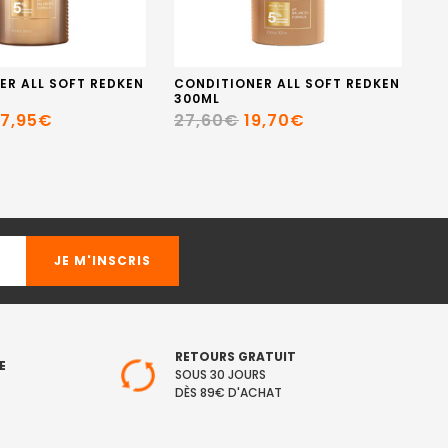
ER ALL SOFT REDKEN
CONDITIONER ALL SOFT REDKEN
S
300ML
HA
PR
7,95€
27,60€
19,70€
1
RETOURS GRATUIT
E
SOUS 30 JOURS
DÈS 89€ D'ACHAT