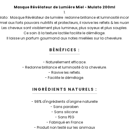
Masque Révélateur de Lumière Miel - Mulato 200ml
ato : Masque Révélateur de lumière redonne brillance et luminosité inc
 miel aux forts pouvoirs nutritifs et protecteurs, il ravive les reflets & les nu
Les cheveux sont visiblement plus lumineux, plus soyeux et plus souples.
Ce soin à la texture lactée facilite le démêlage.
Il laisse un parfum gourmand aux notes miellées sur la chevelure.
BÉNÉFICES :
- Naturellement efficace.
- Redonne brillance et luminosité à la chevelure.
- Ravive les reflets.
- Facilite le démêlage.
INGRÉDIENTS NATURELS :
- 98% d'ingrédients d'origine naturelle
- Sans paraben
- Sans silicone
- Sans PEG
- Fabriqué en France
- Produit non testé sur les animaux