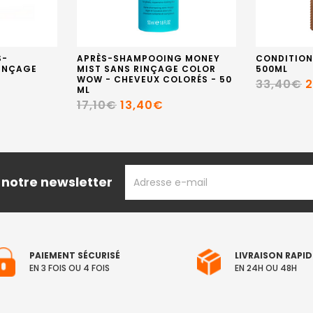
S-
APRÈS-SHAMPOOING MONEY
CONDITION
INÇAGE
MIST SANS RINÇAGE COLOR
500ML
WOW - CHEVEUX COLORÉS - 50
33,40€
2
ML
17,10€
13,40€
ADRESSE
 notre newsletter
EMAIL
PAIEMENT SÉCURISÉ
LIVRAISON RAPID
EN 3 FOIS OU 4 FOIS
EN 24H OU 48H