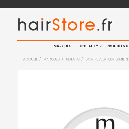
MARQUES
K-BEAUTY
PRODUITS D
ACCUEIL
MARQUES
MULATO
SOIN REVELATEUR LUMIERE
FRÉQUEMMENT
ACHETÉS
ENSEMBLE
:
TOUT
SELECTIONNER
J'AJOUTE
LA
SÉLECTION
AU PANIER