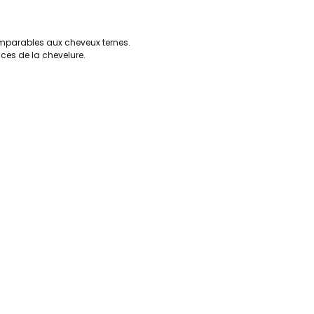
omparables aux cheveux ternes.
ances de la chevelure.