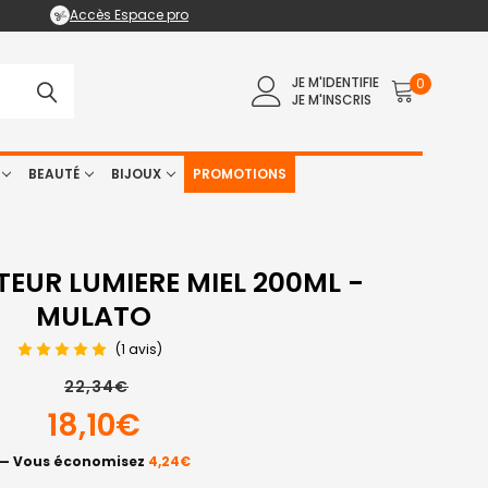
Accès Espace pro
JE M'IDENTIFIE
0
JE M'INSCRIS
BEAUTÉ
BIJOUX
PROMOTIONS
TEUR LUMIERE MIEL 200ML -
MULATO
(1 avis)
22,34€
18,10€
— Vous économisez
4,24€