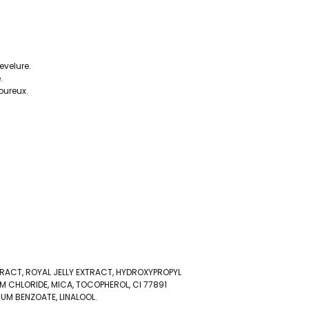
evelure.
.
goureux.
RACT, ROYAL JELLY EXTRACT, HYDROXYPROPYL
 CHLORIDE, MICA, TOCOPHEROL, CI 77891
IUM BENZOATE, LINALOOL.