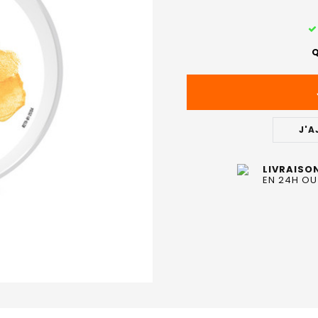
STOCK
ACTUEL
Q
:
J'A
LIVRAISO
EN 24H OU