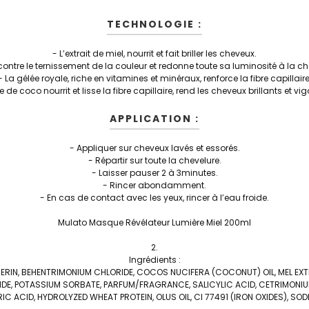
TECHNOLOGIE :
- L’extrait de miel, nourrit et fait briller les cheveux.
e contre le ternissement de la couleur et redonne toute sa luminosité à la ch
- La gélée royale, riche en vitamines et minéraux, renforce la fibre capillaire
le de coco nourrit et lisse la fibre capillaire, rend les cheveux brillants et vi
APPLICATION :
- Appliquer sur cheveux lavés et essorés.
- Répartir sur toute la chevelure.
- Laisser pauser 2 à 3minutes.
- Rincer abondamment.
- En cas de contact avec les yeux, rincer à l’eau froide.
Mulato Masque Révélateur Lumière Miel 200ml
Ingrédients :
RIN, BEHENTRIMONIUM CHLORIDE, COCOS NUCIFERA (COCONUT) OIL, MEL EXT
, POTASSIUM SORBATE, PARFUM/FRAGRANCE, SALICYLIC ACID, CETRIMONIUM
TRIC ACID, HYDROLYZED WHEAT PROTEIN, OLUS OIL, CI 77491 (IRON OXIDES), SOD