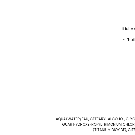
Il lutt
- L’hui
AQUA/WATER/EAU, CETEARYL ALCOHOL, GLYCE
GUAR HYDROXYPROPYLTRIMONIUM CHLORIDE
(TITANIUM DIOXIDE), CI