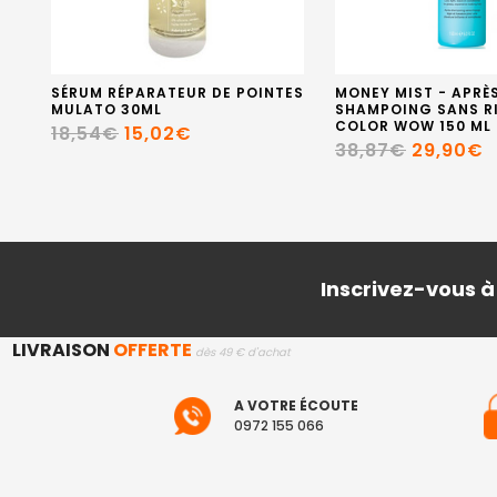
SÉRUM RÉPARATEUR DE POINTES
MONEY MIST - APRÈ
MULATO 30ML
SHAMPOING SANS R
COLOR WOW 150 ML
18,54€
15,02€
38,87€
29,90€
Inscrivez-vous à
LIVRAISON
OFFERTE
dès 49 € d'achat
A VOTRE ÉCOUTE
0972 155 066