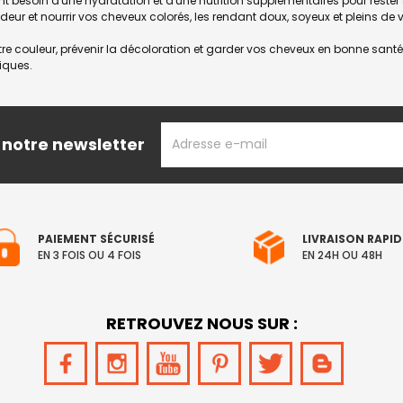
nt besoin d'une hydratation et d'une nutrition supplémentaires pour rester
eur et nourrir vos cheveux colorés, les rendant doux, soyeux et pleins de vi
otre couleur, prévenir la décoloration et garder vos cheveux en bonne sa
iques.
ADRESSE
 notre newsletter
EMAIL
PAIEMENT SÉCURISÉ
LIVRAISON RAPID
EN 3 FOIS OU 4 FOIS
EN 24H OU 48H
RETROUVEZ NOUS SUR :