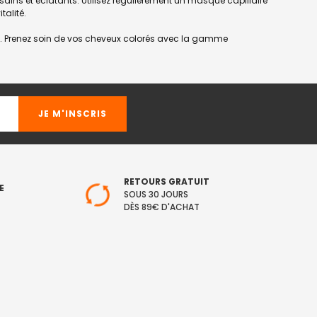
 sains et éclatants. Utilisez régulièrement un masque capillaire
talité.
nté. Prenez soin de vos cheveux colorés avec la gamme
RETOURS GRATUIT
E
SOUS 30 JOURS
DÈS 89€ D'ACHAT