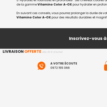
5. Hydratez et nourrissez en profondeur : Les cheveux colorés o
de la gamme
Vitamino Color A-OX
pour hydrater en profond
En suivant ces conseils, vous pourrez prolonger la durée de v
Vitamino Color A-OX
pour des résultats durables et magnif
Inscrivez-vous à
LIVRAISON
OFFERTE
dès 49 € d'achat
A VOTRE ÉCOUTE
0972 155 066