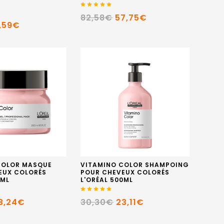
82,58€
57,75€
9,59€
COLOR MASQUE
VITAMINO COLOR SHAMPOING
EUX COLORÉS
POUR CHEVEUX COLORÉS
0ML
L'ORÉAL 500ML
3,24€
30,30€
23,11€