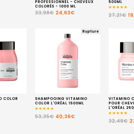
PROFESSIONNEL - CHEVEUX
500ML
COLORÉS - 1000 ML
33,98€
24,63€
27,21€
1
Rupture
O COLOR
SHAMPOOING VITAMINO
VITAMINO 
COLOR L'ORÉAL 1500ML
POUR CHEV
L'ORÉAL 25
€
53,35€
40,36€
32,48€
2