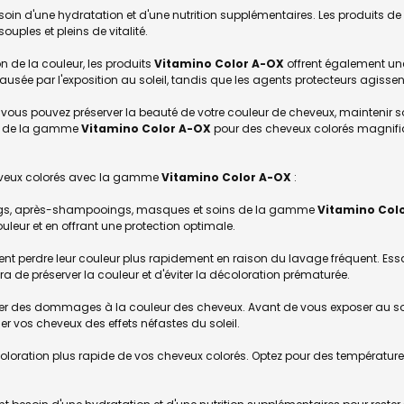
besoin d'une hydratation et d'une nutrition supplémentaires. Les produits
ouples et pleins de vitalité.
n de la couleur, les produits
Vitamino Color A-OX
offrent également une
ausée par l'exposition au soleil, tandis que les agents protecteurs agisse
, vous pouvez préserver la beauté de votre couleur de cheveux, maintenir son
ce de la gamme
Vitamino Color A-OX
pour des cheveux colorés magnifiq
cheveux colorés avec la gamme
Vitamino Color A-OX
:
ooings, après-shampooings, masques et soins de la gamme
Vitamino Col
leur et en offrant une protection optimale.
ent perdre leur couleur plus rapidement en raison du lavage fréquent. Essa
de préserver la couleur et d'éviter la décoloration prématurée.
ser des dommages à la couleur des cheveux. Avant de vous exposer au sole
er vos cheveux des effets néfastes du soleil.
écoloration plus rapide de vos cheveux colorés. Optez pour des températures