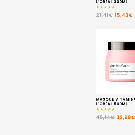
L'ORÉAL 300ML
21,41€
15,43€
MASQUE VITAMIN
L'ORÉAL 500ML
45,14€
32,99