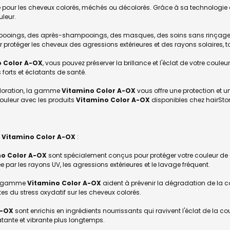
pour les cheveux colorés, méchés ou décolorés. Grâce à sa technologie av
uleur.
ings, des après-shampooings, des masques, des soins sans rinçage et
ur protéger les cheveux des agressions extérieures et des rayons solaires, 
 Color A-OX
, vous pouvez préserver la brillance et l'éclat de votre coule
 forts et éclatants de santé.
oloration, la gamme
Vitamino Color A-OX
vous offre une protection et u
couleur avec les produits
Vitamino Color A-OX
disponibles chez hairStore
s
Vitamino Color A-OX
:
no Color A-OX
sont spécialement conçus pour protéger votre couleur de ch
par les rayons UV, les agressions extérieures et le lavage fréquent.
 la gamme
Vitamino Color A-OX
aident à prévenir la dégradation de la c
stes du stress oxydatif sur les cheveux colorés.
A-OX
sont enrichis en ingrédients nourrissants qui ravivent l'éclat de la coul
atante et vibrante plus longtemps.