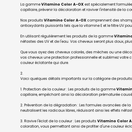
La gamme
Vitamino Color A-OX
est spécialement formulée 
capillaire, prévenir la décoloration et raviver l'intensité de la co
Nos produits
Vitamino Color A-OX
comprennent des shampoo
antioxydants puissants tels que la vitamine E et le filtre UV po
En utilisant régulièrement les produits de la gamme
Vitamino
néfastes des UV et de l'eau. Vos cheveux seront plus doux, plus
Que vous ayez des cheveux colorés, des mèches ou une déc
vos cheveux une protection professionnelle et sublimez votre 
couleur éclatante qui dure.
Voici quelques détails importants sur la catégorie de produit
1. Protection de la couleur : Les produits de la gamme
Vitami
capillaire, empêchant ainsi la décoloration prématurée causée 
2. Prévention de la dégradation : Les formules avancées de
neutralisent les radicaux libres, réduisant ainsi les effets néfa
3. Ravive l'éclat de la couleur : Les produits
Vitamino Color 
coloration, vous permettant ainsi de profiter d'une couleur écl