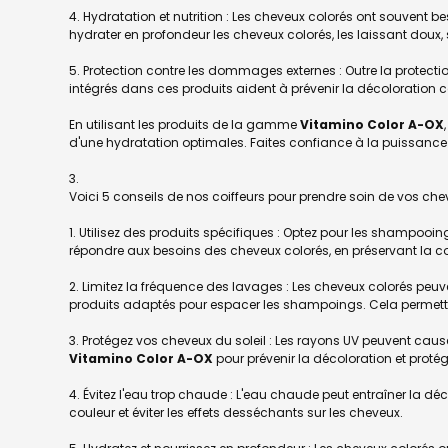
4. Hydratation et nutrition : Les cheveux colorés ont souvent 
hydrater en profondeur les cheveux colorés, les laissant doux, s
5. Protection contre les dommages externes : Outre la protectio
intégrés dans ces produits aident à prévenir la décoloration c
En utilisant les produits de la gamme
Vitamino Color A-OX
d'une hydratation optimales. Faites confiance à la puissan
Voici 5 conseils de nos coiffeurs pour prendre soin de vos 
1. Utilisez des produits spécifiques : Optez pour les shamp
répondre aux besoins des cheveux colorés, en préservant la cou
2. Limitez la fréquence des lavages : Les cheveux colorés peuv
produits adaptés pour espacer les shampoings. Cela permettra 
3. Protégez vos cheveux du soleil : Les rayons UV peuvent cau
Vitamino Color A-OX
pour prévenir la décoloration et protég
4. Évitez l'eau trop chaude : L'eau chaude peut entraîner la d
couleur et éviter les effets desséchants sur les cheveux.