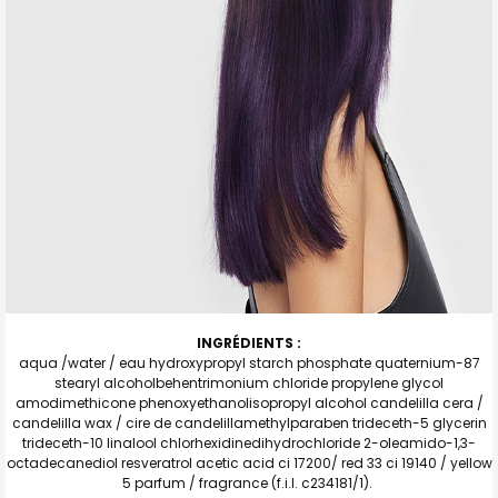
INGRÉDIENTS :
aqua /water / eau hydroxypropyl starch phosphate quaternium-87
stearyl alcoholbehentrimonium chloride propylene glycol
amodimethicone phenoxyethanolisopropyl alcohol candelilla cera /
candelilla wax / cire de candelillamethylparaben trideceth-5 glycerin
trideceth-10 linalool chlorhexidinedihydrochloride 2-oleamido-1,3-
octadecanediol resveratrol acetic acid ci 17200/ red 33 ci 19140 / yellow
5 parfum / fragrance (f.i.l. c234181/1).