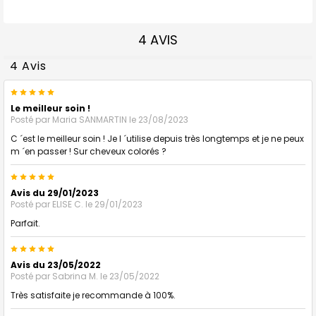
4 AVIS
4 Avis
5
Le meilleur soin !
Posté par
Maria SANMARTIN
le 23/08/2023
C ´est le meilleur soin ! Je l ´utilise depuis très longtemps et je ne peux
m ´en passer ! Sur cheveux colorés ?
5
Avis du 29/01/2023
Posté par
ELISE C.
le 29/01/2023
Parfait.
5
Avis du 23/05/2022
Posté par
Sabrina M.
le 23/05/2022
Très satisfaite je recommande à 100%.