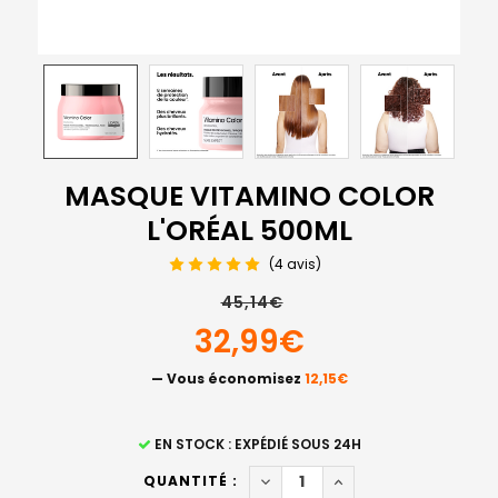
MASQUE VITAMINO COLOR
L'ORÉAL 500ML
(4 avis)
45,14€
32,99€
— Vous économisez
12,15€
STOCK
EN STOCK : EXPÉDIÉ SOUS 24H
ACTUEL
DIMINUER LA QUANTITÉ DE M
AUGMENTER LA QUAN
QUANTITÉ :
: