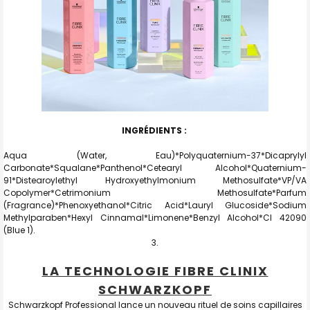
INGRÉDIENTS :
Aqua (Water, Eau)*Polyquaternium-37*Dicaprylyl
Carbonate*Squalane*Panthenol*Cetearyl Alcohol*Quaternium-
91*Distearoylethyl Hydroxyethylmonium Methosulfate*VP/VA
Copolymer*Cetrimonium Methosulfate*Parfum
(Fragrance)*Phenoxyethanol*Citric Acid*Lauryl Glucoside*Sodium
Methylparaben*Hexyl Cinnamal*Limonene*Benzyl Alcohol*CI 42090
(Blue 1).
LA TECHNOLOGIE FIBRE CLINIX
SCHWARZKOPF
Schwarzkopf Professional lance un nouveau rituel de soins capillaires