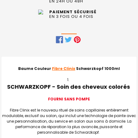
EN 24H OU 48H
PAIEMENT SÉCURISÉ
EN 3 FOIS OU 4 FOIS
FRÉQUEMMENT
ACHETÉS
ENSEMBLE
Baume Couleur
Fibre Clinix
Schwarzkopf 1000ml
:
SCHWARZKOPF - Soin des cheveux colorés
TOUT
SELECTIONNER
FOURNI SANS POMPE
J'AJOUTE
LA
Fibre Clinix est le nouveau rituel de soins capillaires entièrement
SÉLECTION
modulable, exclusif au salon, qui inclut une technologie de pointe avec
AU PANIER
une personnalisation, du service en salon aux soins à domicile. La
performance de réparation la plus avancée, puissante et
personnalisable de Schwarzkopf.