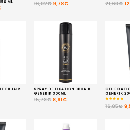
150 ML
16,02€
9,78€
21,60€
1
€
TE BBHAIR
SPRAY DE FIXATION BBHAIR
GEL FIXATI
GENERIK 300ML
GENERIK 20
15,73€
8,91€
16,85€
9