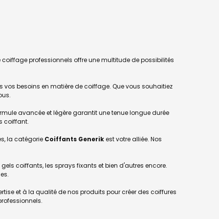
e coiffage professionnels offre une multitude de possibilités
s vos besoins en matière de coiffage. Que vous souhaitiez
ous.
formule avancée et légère garantit une tenue longue durée
 coiffant.
s, la catégorie
Coiffants Generik
est votre alliée. Nos
gels coiffants, les sprays fixants et bien d'autres encore.
es.
tise et à la qualité de nos produits pour créer des coiffures
professionnels.