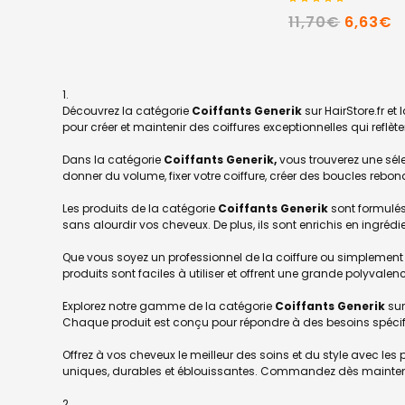
11,70€
6,63€
Découvrez la catégorie
Coiffants Generik
sur HairStore.fr et
pour créer et maintenir des coiffures exceptionnelles qui reflète
Dans la catégorie
Coiffants Generik,
vous trouverez une sél
donner du volume, fixer votre coiffure, créer des boucles rebo
Les produits de la catégorie
Coiffants Generik
sont formulés
sans alourdir vos cheveux. De plus, ils sont enrichis en ingrédi
Que vous soyez un professionnel de la coiffure ou simplement 
produits sont faciles à utiliser et offrent une grande polyvale
Explorez notre gamme de la catégorie
Coiffants Generik
sur
Chaque produit est conçu pour répondre à des besoins spécifi
Offrez à vos cheveux le meilleur des soins et du style avec les
uniques, durables et éblouissantes. Commandez dès maintenant s