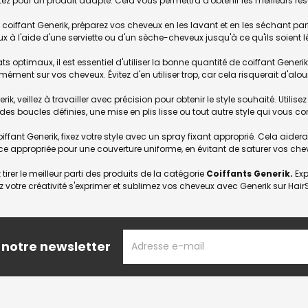
optez pour un produit adapté. Cela vous permettra d'obtenir les meilleurs rés
n coiffant Generik, préparez vos cheveux en les lavant et en les séchant par
eux à l'aide d'une serviette ou d'un sèche-cheveux jusqu'à ce qu'ils soient
tats optimaux, il est essentiel d'utiliser la bonne quantité de coiffant Gene
rmément sur vos cheveux. Évitez d'en utiliser trop, car cela risquerait d'al
erik, veillez à travailler avec précision pour obtenir le style souhaité. Util
s boucles définies, une mise en plis lisse ou tout autre style qui vous co
coiffant Generik, fixez votre style avec un spray fixant approprié. Cela aide
tance appropriée pour une couverture uniforme, en évitant de saturer vos che
tirer le meilleur parti des produits de la catégorie
Coiffants Generik.
Exp
z votre créativité s'exprimer et sublimez vos cheveux avec Generik sur HairSt
ADRESSE
 notre newsletter
EMAIL