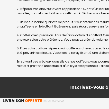
identifiez votre type de cheveux (fins, épais, bouclés, etc.) et 
2. Préparez vos cheveux avant l'application : Avant d'utiliser u
mouillés, car cela peut diluer son efficacité. Séchez vos chev
3. Utilisez la bonne quantité de produit : Pour obtenir des résul
chauffez-le en le frottant légèrement, puis répartissez-le unifo
4. Coiffez avec précision : Lors de l'application du coiffant Gen
cheveux selon votre préférence. Vous pouvez créer du volume, de
5. Fixez votre coiffure : Après avoir coiffé vos cheveux avec le 
et à prévenir les frisottis. Vaporisez le spray fixant à une dis
En suivant ces précieux conseils de nos coiffeurs, vous pourrez 
mieux et profitez d'une tenue et d'un style exceptionnels. Laisse
Inscrivez-vous à
LIVRAISON
OFFERTE
dès 49 € d'achat