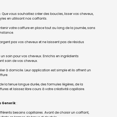
 Que vous souhaitiez créer des boucles, lisser vos cheveux,
les en utilisant nos coiffants.
nir votre coiffure en place tout au long de la journée, sans
onstance.
argent pas vos cheveux et ne laissent pas de résidus
 un soin pour vos cheveux. Enrichis en ingrédients
nant soin de vos cheveux.
ier à domicile. Leur application est simple et ils offrent un
fure.
 de la tenue longue durée, des formules légères, de la
res et laissez libre cours à votre créativité capillaire.
s Generik
:
érents besoins capillaires. Avant de choisir un coiffant,