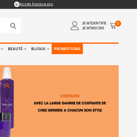
Accès Espace pro
JE M'IDENTIFIE
0
JE M'INSCRIS
BEAUTÉ
BIJOUX
PROMOTIONS