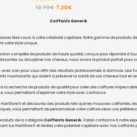
12,70€
7,20€
Coiffants Generik
 laissez libre cours à votre créativité capillaire. Notre gamme de produits d
nt votre style unique.
ection complète de produits de haute qualité, conçus pour répondre à tou
ndissantes ou discipliner vos cheveux, nous avons le produit parfait pour v
 avec soin pour vous offrir des résultats professionnels à domicile. Leur 
ents nourrissants qui aident à préserver la santé de vos cheveux tout en les
à la recherche de produits de qualité pour créer des coiffures impeccable
nce, vous permettant d'exprimer votre style avec confiance.
 HairStore.fr et découvrez des produits tels que les mousses coiffantes, les 
ques, vous permettant de personnaliser votre coiffure selon vos préférenc
 produits de la catégorie
Coiffants Generik.
Faites confiance à notre exper
ur HairStore.fr et révélez votre potentiel capillaire avec nos coiffants 