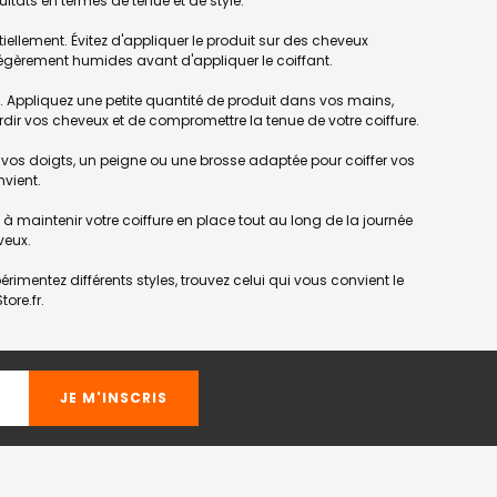
ultats en termes de tenue et de style.
tiellement. Évitez d'appliquer le produit sur des cheveux
 légèrement humides avant d'appliquer le coiffant.
rik. Appliquez une petite quantité de produit dans vos mains,
ourdir vos cheveux et de compromettre la tenue de votre coiffure.
isez vos doigts, un peigne ou une brosse adaptée pour coiffer vos
nvient.
ra à maintenir votre coiffure en place tout au long de la journée
veux.
érimentez différents styles, trouvez celui qui vous convient le
ore.fr.