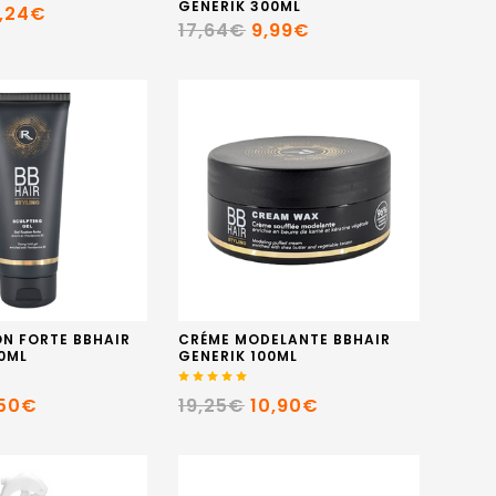
GENERIK 300ML
2,24€
17,64€
9,99€
ON FORTE BBHAIR
CRÉME MODELANTE BBHAIR
0ML
GENERIK 100ML
,50€
19,25€
10,90€