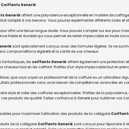
s
Coiffants Generik
:
ts Generik
offrent une polyvalence exceptionnelle en matière de coiffage.
oduit adapté à vos besoins. Vous pouvez expérimenter différents looks et sty
our offrir une tenue longue durée. Vous pouvez compter sur eux pour mainte
tenue fiable et durable qui vous permet de rester impeccable en toute circ
enerik
sont spécialement conçus avec des formules légères. Ils ne surch
ans compromettre la légèreté et la santé de vos cheveux.
es fantastiques, les
coiffants
Generik
offrent également une protection et
 vos cheveux tout en les coiffant. Profitez d'un style impeccable tout en pre
tiliser, que vous soyez un professionnel de la coiffure ou un utilisateur régul
ésultats professionnels sans avoir besoin de compétences avancées en coif
re style et créer des coiffures exceptionnelles. Profitez de la polyvalence,
r ces produits de qualité. Faites confiance à Generik pour sublimer vos coiffu
sables pour maximiser l'utilisation des produits de la catégorie
Coiffant
roduits de la catégorie
Coiffants Generik
sont conçus pour répondre à diff