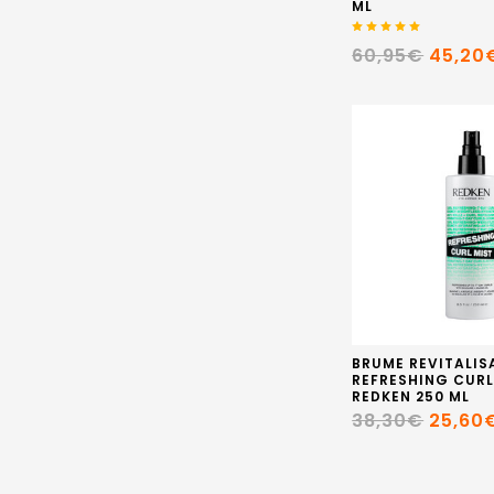
ML
60,95€
45,20
BRUME REVITALIS
REFRESHING CURL
REDKEN 250 ML
38,30€
25,60