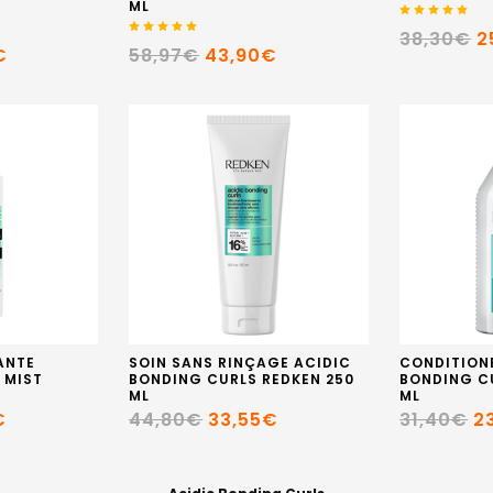
ML
38,30€
2
€
58,97€
43,90€
ANTE
SOIN SANS RINÇAGE ACIDIC
CONDITION
 MIST
BONDING CURLS REDKEN 250
BONDING C
ML
ML
€
44,80€
33,55€
31,40€
2