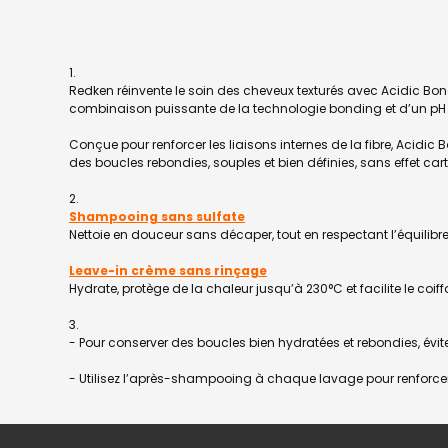
Redken réinvente le soin des cheveux texturés avec Acidic Bon
combinaison puissante de la technologie bonding et d’un pH acid
Conçue pour renforcer les liaisons internes de la fibre, Acidic
des boucles rebondies, souples et bien définies, sans effet car
Shampooing sans sulfate
Nettoie en douceur sans décaper, tout en respectant l’équilibre
Leave-in crème sans rinçage
Hydrate, protège de la chaleur jusqu’à 230°C et facilite le coiff
- Pour conserver des boucles bien hydratées et rebondies, év
- Utilisez l’après-shampooing à chaque lavage pour renforcer l