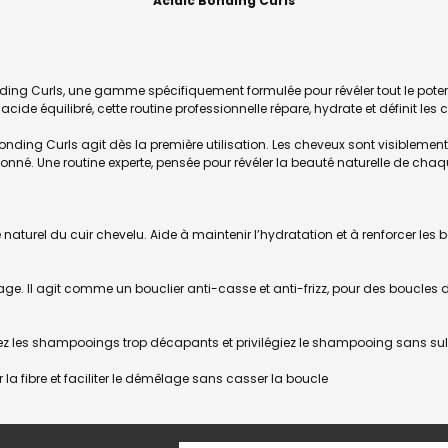
Acidic Bonding Curls
ding Curls, une gamme spécifiquement formulée pour révéler tout le potent
e équilibré, cette routine professionnelle répare, hydrate et définit les 
 Bonding Curls agit dès la première utilisation. Les cheveux sont visiblemen
tonné. Une routine experte, pensée pour révéler la beauté naturelle de chaqu
 naturel du cuir chevelu. Aide à maintenir l’hydratation et à renforcer les 
age. Il agit comme un bouclier anti-casse et anti-frizz, pour des boucles déf
itez les shampooings trop décapants et privilégiez le shampooing sans s
a fibre et faciliter le démêlage sans casser la boucle