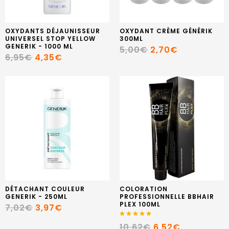
OXYDANTS DÉJAUNISSEUR
OXYDANT CRÈME GÉNÉRIK
UNIVERSEL STOP YELLOW
300ML
GENERIK - 1000 ML
5,00€
2,70€
6,95€
4,35€
DÉTACHANT COULEUR
COLORATION
GENERIK - 250ML
PROFESSIONNELLE BBHAIR
PLEX 100ML
7,02€
3,97€
10,62€
6,52€