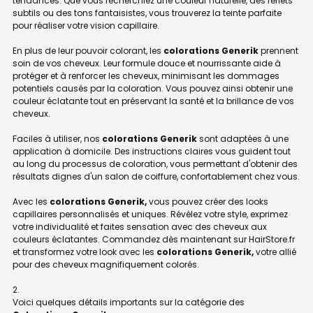
tendances. Que vous recherchiez une couleur naturelle, des reflets
subtils ou des tons fantaisistes, vous trouverez la teinte parfaite
pour réaliser votre vision capillaire.
En plus de leur pouvoir colorant, les
colorations Generik
prennent
soin de vos cheveux. Leur formule douce et nourrissante aide à
protéger et à renforcer les cheveux, minimisant les dommages
potentiels causés par la coloration. Vous pouvez ainsi obtenir une
couleur éclatante tout en préservant la santé et la brillance de vos
cheveux.
Faciles à utiliser, nos
colorations Generik
sont adaptées à une
application à domicile. Des instructions claires vous guident tout
au long du processus de coloration, vous permettant d'obtenir des
résultats dignes d'un salon de coiffure, confortablement chez vous.
Avec les
colorations Generik,
vous pouvez créer des looks
capillaires personnalisés et uniques. Révélez votre style, exprimez
votre individualité et faites sensation avec des cheveux aux
couleurs éclatantes. Commandez dès maintenant sur HairStore.fr
et transformez votre look avec les
colorations Generik,
votre allié
pour des cheveux magnifiquement colorés.
Voici quelques détails importants sur la catégorie des