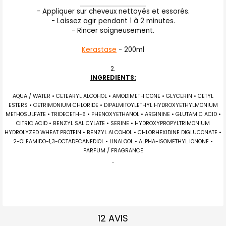
- Appliquer sur cheveux nettoyés et essorés.
- Laissez agir pendant 1 à 2 minutes.
- Rincer soigneusement.
Kerastase
- 200ml
INGREDIENTS:
AQUA / WATER • CETEARYL ALCOHOL • AMODIMETHICONE • GLYCERIN • CETYL
ESTERS • CETRIMONIUM CHLORIDE • DIPALMITOYLETHYL HYDROXYETHYLMONIUM
METHOSULFATE • TRIDECETH-6 • PHENOXYETHANOL • ARGININE • GLUTAMIC ACID •
CITRIC ACID • BENZYL SALICYLATE • SERINE • HYDROXYPROPYLTRIMONIUM
HYDROLYZED WHEAT PROTEIN • BENZYL ALCOHOL • CHLORHEXIDINE DIGLUCONATE •
2-OLEAMIDO-1,3-OCTADECANEDIOL • LINALOOL • ALPHA-ISOMETHYL IONONE •
PARFUM / FRAGRANCE
12 AVIS