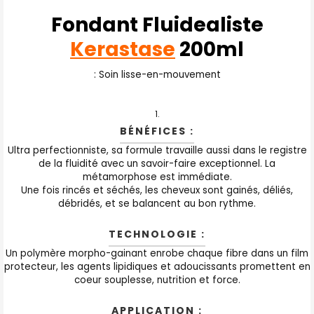
:
Fondant Fluidealiste
Kerastase
200ml
TOUT
SELECTIONNER
: Soin lisse-en-mouvement
J'AJOUTE
LA
SÉLECTION
AU PANIER
BÉNÉFICES :
Ultra perfectionniste, sa formule travaille aussi dans le registre
de la fluidité avec un savoir-faire exceptionnel. La
métamorphose est immédiate.
Une fois rincés et séchés, les cheveux sont gainés, déliés,
débridés, et se balancent au bon rythme.
TECHNOLOGIE :
Un polymère morpho-gainant enrobe chaque fibre dans un film
protecteur, les agents lipidiques et adoucissants promettent en
coeur souplesse, nutrition et force.
APPLICATION :