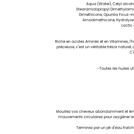
Aqua (Water), Cetyl alcoho
Stearamidopropyl Dimethylamin
Dimethicone, Opuntia Ficus-In
Amodimethicone, Hydrolyzed 
Lactic 
Riche en acides Aminés et en Vitamines, l'hu
précieuse, c'est un véritable trésor natur
C'
-Toutes les huiles u
Mouillez vos cheveux abondamment et émul
mouvements circulaires pour oxygéner le c
Terminez par un jet d'eau fraîche