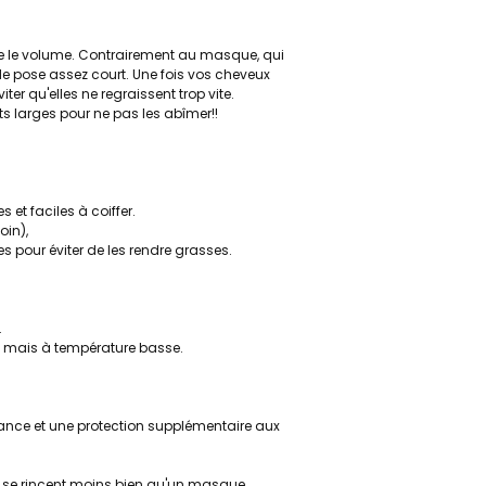
core le volume. Contrairement au masque, qui
de pose assez court. Une fois vos cheveux
ter qu'elles ne regraissent trop vite.
s larges pour ne pas les abîmer!!
s et faciles à coiffer.
soin),
pour éviter de les rendre grasses.
.
r, mais à température basse.
llance et une protection supplémentaire aux
 et se rincent moins bien qu'un masque.