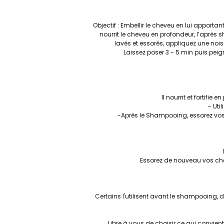
Objectif : Embellir le cheveu en lui apport
nourrit le cheveu en profondeur, l’après
lavés et essorés, appliquez une noise
Laissez poser 3 - 5 min puis pei
Il nourrit et fortifie
- Uti
-Après le Shampooing, essorez vos
Essorez de nouveau vos chev
Certains l'utilisent avant le shampooing, 
Libre à vous de choisir ce qui convien