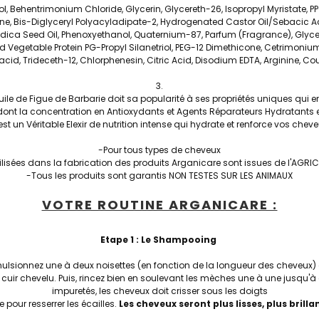
l, Behentrimonium Chloride, Glycerin, Glycereth-26, Isopropyl Myristate, PP
e, Bis-Diglyceryl Polyacyladipate-2, Hydrogenated Castor Oil/Sebacic 
dica Seed Oil, Phenoxyethanol, Quaternium-87, Parfum (Fragrance), Glycer
Vegetable Protein PG-Propyl Silanetriol, PEG-12 Dimethicone, Cetrimoni
acid, Trideceth-12, Chlorphenesin, Citric Acid, Disodium EDTA, Arginine, C
ile de Figue de Barbarie doit sa popularité à ses propriétés uniques qui en
el, dont la concentration en Antioxydants et Agents Réparateurs Hydratants 
est un Véritable Elexir de nutrition intense qui hydrate et renforce vos cheve
-Pour tous types de cheveux
tilisées dans la fabrication des produits Arganicare sont issues de l'AG
-Tous les produits sont garantis NON TESTES SUR LES ANIMAUX
VOTRE ROUTINE ARGANICARE :
Etape 1 : Le Shampooing
sionnez une à deux noisettes (en fonction de la longueur des cheveux)
uir chevelu. Puis, rincez bien en soulevant les mèches une à une jusqu'à c
impuretés, les cheveux doit crisser sous les doigts
 pour resserrer les écailles.
Les cheveux seront plus lisses, plus brilla