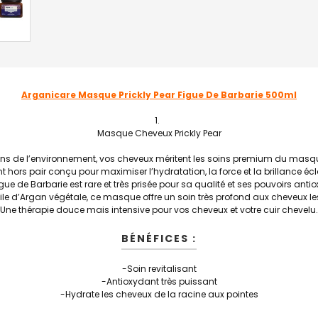
Arganicare Masque Prickly Pear Figue De Barbarie 500ml
Masque Cheveux Prickly Pear
 de l’environnement, vos cheveux méritent les soins premium du masque
ant hors pair conçu pour maximiser l’hydratation, la force et la brillance é
igue de Barbarie est rare et très prisée pour sa qualité et ses pouvoirs ant
le d’Argan végétale, ce masque offre un soin très profond aux cheveux le
Une thérapie douce mais intensive pour vos cheveux et votre cuir chevelu.
BÉNÉFICES :
-Soin revitalisant
-Antioxydant très puissant
-Hydrate les cheveux de la racine aux pointes