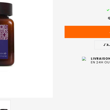
STOCK
ACTUEL
Q
:
J'A
LIVRAISO
EN 24H OU