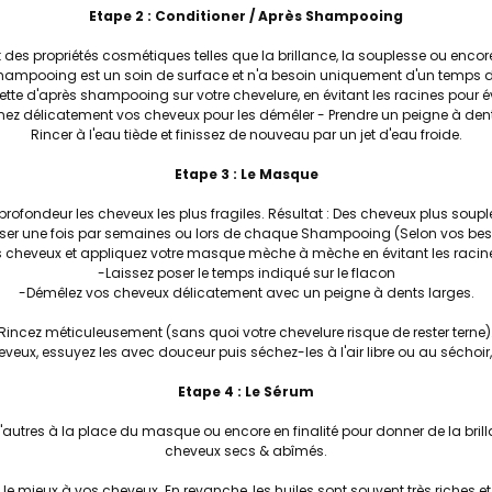
Etape 2 : Conditioner / Après Shampooing
ant des propriétés cosmétiques telles que la brillance, la souplesse ou en
 shampooing est un soin de surface et n'a besoin uniquement d'un temps 
tte d'après shampooing sur votre chevelure, en évitant les racines pour évi
gnez délicatement vos cheveux pour les démêler - Prendre un peigne à dent
Rincer à l'eau tiède et finissez de nouveau par un jet d'eau froide.
Etape 3 : Le Masque
 en profondeur les cheveux les plus fragiles. Résultat : Des cheveux plus souple
liser une fois par semaines ou lors de chaque Shampooing (Selon vos be
 cheveux et appliquez votre masque mèche à mèche en évitant les racines 
-Laissez poser le temps indiqué sur le flacon
-Démêlez vos cheveux délicatement avec un peigne à dents larges.
Rincez méticuleusement (sans quoi votre chevelure risque de rester terne)
eux, essuyez les avec douceur puis séchez-les à l'air libre ou au séchoi
Etape 4 : Le Sérum
d'autres à la place du masque ou encore en finalité pour donner de la bri
cheveux secs & abîmés.
t le mieux à vos cheveux. En revanche, les huiles sont souvent très riches