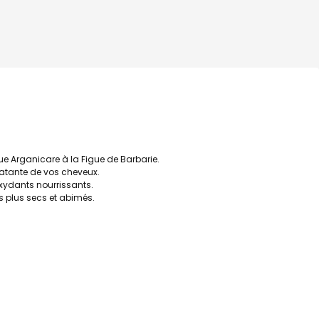
 Arganicare à la Figue de Barbarie.
clatante de vos cheveux.
ioxydants nourrissants.
s plus secs et abimés.