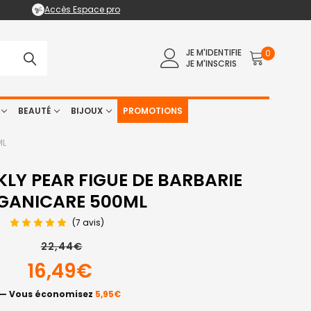
Accès Espace pro
JE M'IDENTIFIE
0
JE M'INSCRIS
BEAUTÉ
BIJOUX
PROMOTIONS
ML
LY PEAR FIGUE DE BARBARIE
GANICARE 500ML
(7 avis)
22,44€
16,49€
— Vous économisez
5,95€