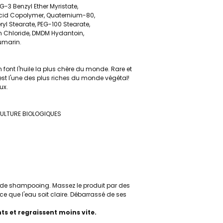
G-3 Benzyl Ether Myristate,
Acid Copolymer, Quaternium-80,
yl Stearate, PEG-100 Stearate,
um Chloride, DMDM Hydantoin,
oumarin.
 font l'huile la plus chère du monde. Rare et
est l'une des plus riches du monde végétal!
ux.
RICULTURE BIOLOGIQUES
 de shampooing. Massez le produit par des
e que l'eau soit claire. Débarrassé de ses
nts et regraissent moins vite.