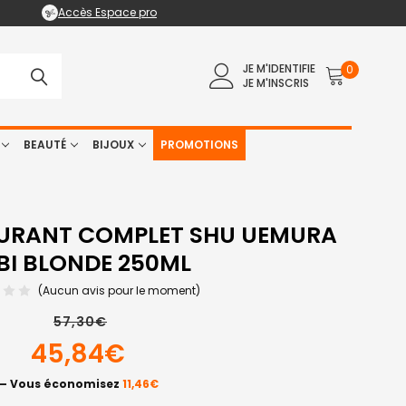
Accès Espace pro
JE M'IDENTIFIE
0
JE M'INSCRIS
BEAUTÉ
BIJOUX
PROMOTIONS
TURANT COMPLET SHU UEMURA
BI BLONDE 250ML
(Aucun avis pour le moment)
57,30€
45,84€
— Vous économisez
11,46€