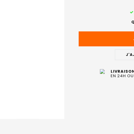
STOCK
ACTUEL
Q
:
J'A
LIVRAISO
EN 24H OU