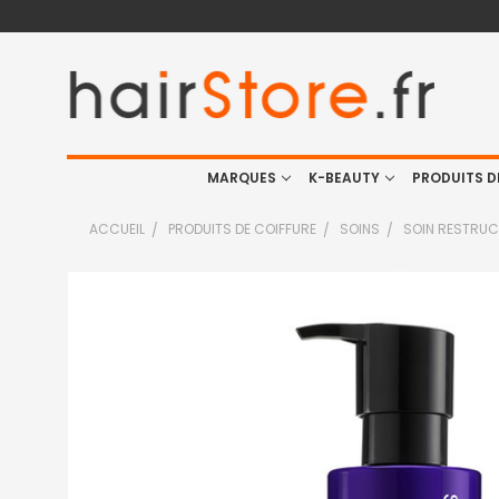
MARQUES
K-BEAUTY
PRODUITS D
ACCUEIL
PRODUITS DE COIFFURE
SOINS
SOIN RESTRUC
FRÉQUEMMENT
ACHETÉS
ENSEMBLE
:
TOUT
SELECTIONNER
J'AJOUTE
LA
SÉLECTION
AU PANIER