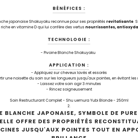
BÉNÉFICES :
lanche japonaise Shakuyaku reconnue pour ses propriétés
revitalisante
. 
st riche en vitamine D qui lui confère des vertus
nourrissantes, antioxyda
TECHNOLOGIE :
- Pivoine Blanche Shakuyaku
APPLICATION :
- Appliquez sur cheveux lavés et essorés
tir une noisette du soin sur les longueurs jusqu'aux pointes, en évitant les
- Laissez votre soin agir 3 minutes
- Rincez soigneusement
Soin Restructurant Complet - Shu uemura Yubi Blonde - 250ml
NE BLANCHE JAPONAISE, SYMBOLE DE PUR
ELLE OFFRE DES PROPRIÉTÉS RECONSTITU
ACINES JUSQU'AUX POINTES TOUT EN AP
BRILLANCE