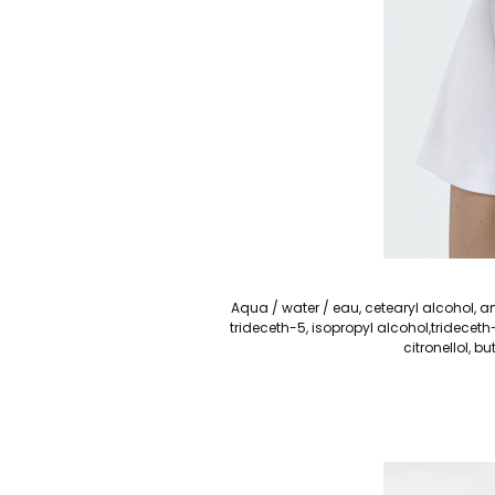
Aqua / water / eau, cetearyl alcohol,
trideceth-5, isopropyl alcohol,trideceth-
citronellol, b