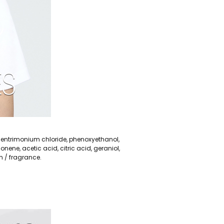
hentrimonium chloride, phenoxyethanol,
onene, acetic acid, citric acid, geraniol,
um / fragrance.