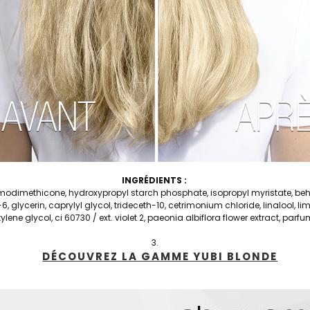
INGRÉDIENTS :
 amodimethicone, hydroxypropyl starch phosphate, isopropyl myristate, be
6, glycerin, caprylyl glycol, trideceth-10, cetrimonium chloride, linalool, lim
utylene glycol, ci 60730 / ext. violet 2, paeonia albiflora flower extract, parf
DÉCOUVREZ LA GAMME YUBI BLONDE