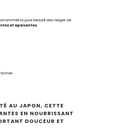
Surnommée la pure beauté des neiges de
ntes et apaisantes
.
 racines
ETÉ AU JAPON, CETTE
ANTES EN NOURRISSANT
PORTANT DOUCEUR ET