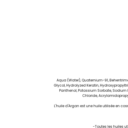
Aqua (Water), Quaternium-91, Behentrimoni
Glycol, Hydrolyzed Keratin, Hydroxypropyl
Panthenol, Potassium Sorbate, Sodium B
Chloride, Acrylamidoprop
L'huile d'Argan est une huile utilisée en 
-Toutes les huiles u