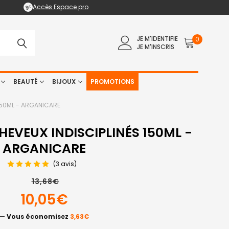
Accès Espace pro
JE M'IDENTIFIE
0
JE M'INSCRIS
BEAUTÉ
BIJOUX
PROMOTIONS
150ML - ARGANICARE
EVEUX INDISCIPLINÉS 150ML -
ARGANICARE
(3 avis)
13,68€
10,05€
— Vous économisez
3,63€