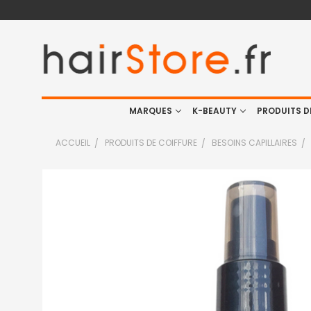
MARQUES
K-BEAUTY
PRODUITS D
ACCUEIL
PRODUITS DE COIFFURE
BESOINS CAPILLAIRES
FRÉQUEMMENT
ACHETÉS
ENSEMBLE
:
TOUT
SELECTIONNER
J'AJOUTE
LA
SÉLECTION
AU PANIER