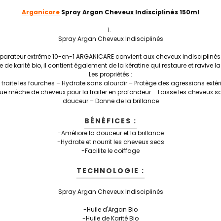
Arganicare
Spray Argan Cheveux Indisciplinés 150ml
Spray Argan Cheveux Indisciplinés
éparateur extrême 10-en-1 ARGANICARE convient aux cheveux indisciplinés
le de karité bio, il contient également de la kératine qui restaure et ravive 
Les propriétés :
 et traite les fourches – Hydrate sans alourdir – Protège des agressions ext
e mèche de cheveux pour la traiter en profondeur – Laisse les cheveux soup
douceur – Donne de la brillance
BÉNÉFICES :
-Améliore la douceur et la brillance
-Hydrate et nourrit les cheveux secs
-Facilite le coiffage
TECHNOLOGIE :
Spray Argan Cheveux Indisciplinés
-Huile d'Argan Bio
-Huile de Karité Bio