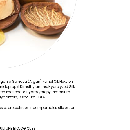
rgania Spinosa (Argan) kernel Oil, Hexylen
midopropyl Dimethylamine, Hydrolyzed Silk,
tarch Phosphate, Hydroxypropyltrimonium
Hydantoin, Disodium EDTA.
s et protectrices incomparables elle est un
RICULTURE BIOLOGIQUES