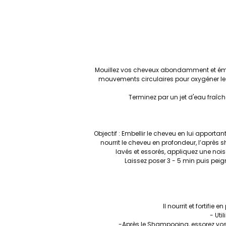
Mouillez vos cheveux abondamment et émul
mouvements circulaires pour oxygéner le c
Terminez par un jet d'eau fraîche
Objectif : Embellir le cheveu en lui apport
nourrit le cheveu en profondeur, l’après
lavés et essorés, appliquez une noise
Laissez poser 3 - 5 min puis pei
Il nourrit et fortifie
- Uti
-Après le Shampooing, essorez vos