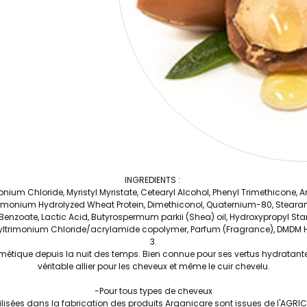
INGREDIENTS :
um Chloride, Myristyl Myristate, Cetearyl Alcohol, Phenyl Trimethicone, A
trimonium Hydrolyzed Wheat Protein, Dimethiconol, Quaternium-80, Steara
enzoate, Lactic Acid, Butyrospermum parkii (Shea) oil, Hydroxypropyl S
yltrimonium Chloride/acrylamide copolymer, Parfum (Fragrance), DMDM 
cosmétique depuis la nuit des temps. Bien connue pour ses vertus hydratante
véritable allier pour les cheveux et même le cuir chevelu.
-Pour tous types de cheveux
tilisées dans la fabrication des produits Arganicare sont issues de l'AG