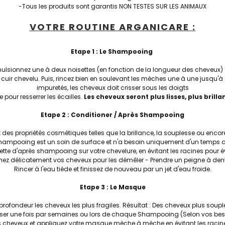
-Tous les produits sont garantis NON TESTES SUR LES ANIMAUX
VOTRE ROUTINE ARGANICARE :
Etape 1 : Le Shampooing
sionnez une à deux noisettes (en fonction de la longueur des cheveux)
uir chevelu. Puis, rincez bien en soulevant les mèches une à une jusqu'à c
impuretés, les cheveux doit crisser sous les doigts
 pour resserrer les écailles.
Les cheveux seront plus lisses, plus brilla
Etape 2 : Conditioner / Après Shampooing
ant des propriétés cosmétiques telles que la brillance, la souplesse ou en
 shampooing est un soin de surface et n'a besoin uniquement d'un temps 
tte d'après shampooing sur votre chevelure, en évitant les racines pour évi
gnez délicatement vos cheveux pour les démêler - Prendre un peigne à dent
Rincer à l'eau tiède et finissez de nouveau par un jet d'eau froide.
Etape 3 : Le Masque
 en profondeur les cheveux les plus fragiles. Résultat : Des cheveux plus souple
liser une fois par semaines ou lors de chaque Shampooing (Selon vos be
 cheveux et appliquez votre masque mèche à mèche en évitant les racines 