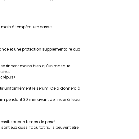
.
r, mais à température basse.
llance et une protection supplémentaire aux
 et se rincent moins bien qu'un masque.
cines!!
 crépus)
rtir uniformément le sérum. Cela donnera à
rum pendant 30 min avant de rincer à l'eau.
écessite aucun temps de pose!
 sont eux aussi facultatifs, ils peuvent être