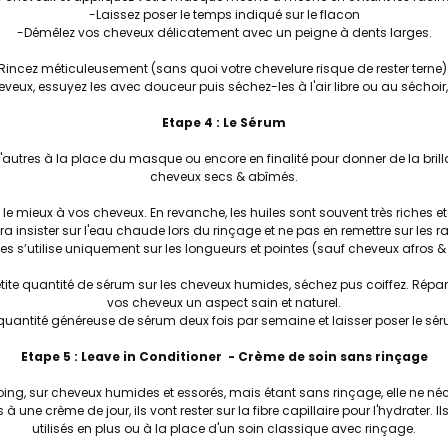
-Laissez poser le temps indiqué sur le flacon
-Démêlez vos cheveux délicatement avec un peigne à dents larges.
Rincez méticuleusement (sans quoi votre chevelure risque de rester terne)
eux, essuyez les avec douceur puis séchez-les à l'air libre ou au séchoi
Etape 4 : Le Sérum
d'autres à la place du masque ou encore en finalité pour donner de la bri
cheveux secs & abîmés.
t le mieux à vos cheveux. En revanche, les huiles sont souvent très riches
dra insister sur l'eau chaude lors du rinçage et ne pas en remettre sur les ra
les s’utilise uniquement sur les longueurs et pointes (sauf cheveux afros &
tite quantité de sérum sur les cheveux humides, séchez pus coiffez. Répa
vos cheveux un aspect sain et naturel.
ne quantité généreuse de sérum deux fois par semaine et laisser poser le sé
Etape 5 : Leave in Conditioner - Crème de soin sans rinçage
pooing, sur cheveux humides et essorés, mais étant sans rinçage, elle ne n
e crème de jour, ils vont rester sur la fibre capillaire pour l'hydrater. Ils
utilisés en plus ou à la place d'un soin classique avec rinçage.