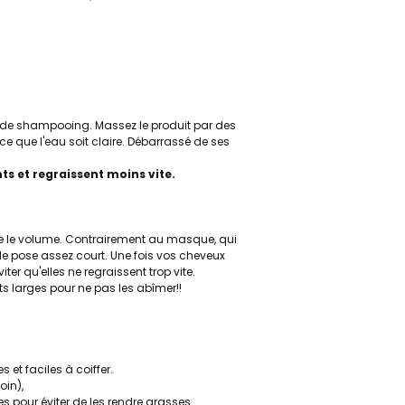
 de shampooing. Massez le produit par des
e que l'eau soit claire. Débarrassé de ses
nts et regraissent moins vite.
core le volume. Contrairement au masque, qui
de pose assez court. Une fois vos cheveux
ter qu'elles ne regraissent trop vite.
s larges pour ne pas les abîmer!!
s et faciles à coiffer.
soin),
pour éviter de les rendre grasses.