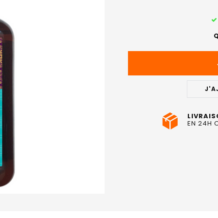
STOCK
ACTUEL
Q
:
J'A
LIVRAIS
EN 24H 