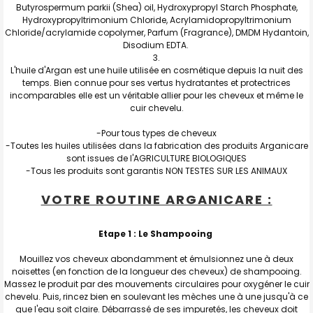
Butyrospermum parkii (Shea) oil, Hydroxypropyl Starch Phosphate,
Hydroxypropyltrimonium Chloride, Acrylamidopropyltrimonium
Chloride/acrylamide copolymer, Parfum (Fragrance), DMDM Hydantoin,
Disodium EDTA.
L'huile d'Argan est une huile utilisée en cosmétique depuis la nuit des
temps. Bien connue pour ses vertus hydratantes et protectrices
incomparables elle est un véritable allier pour les cheveux et même le
cuir chevelu.
-Pour tous types de cheveux
-Toutes les huiles utilisées dans la fabrication des produits Arganicare
sont issues de l'AGRICULTURE BIOLOGIQUES
-Tous les produits sont garantis NON TESTES SUR LES ANIMAUX
VOTRE ROUTINE ARGANICARE :
Etape 1 : Le Shampooing
Mouillez vos cheveux abondamment et émulsionnez une à deux
noisettes (en fonction de la longueur des cheveux) de shampooing.
Massez le produit par des mouvements circulaires pour oxygéner le cuir
chevelu. Puis, rincez bien en soulevant les mèches une à une jusqu'à ce
que l'eau soit claire. Débarrassé de ses impuretés, les cheveux doit