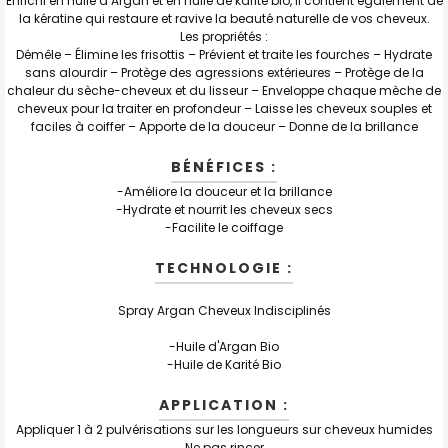
Enrichi en huile d’Argan et en huile de karité bio, il contient également de
LA
SÉLECTION
la kératine qui restaure et ravive la beauté naturelle de vos cheveux.
AU PANIER
Les propriétés :
Démêle – Élimine les frisottis – Prévient et traite les fourches – Hydrate
sans alourdir – Protège des agressions extérieures – Protège de la
chaleur du sèche-cheveux et du lisseur – Enveloppe chaque mèche de
cheveux pour la traiter en profondeur – Laisse les cheveux souples et
faciles à coiffer – Apporte de la douceur – Donne de la brillance
BÉNÉFICES :
-Améliore la douceur et la brillance
-Hydrate et nourrit les cheveux secs
-Facilite le coiffage
TECHNOLOGIE :
Spray Argan Cheveux Indisciplinés
-Huile d'Argan Bio
-Huile de Karité Bio
APPLICATION :
Appliquer 1 à 2 pulvérisations sur les longueurs sur cheveux humides
Ne pas rincer