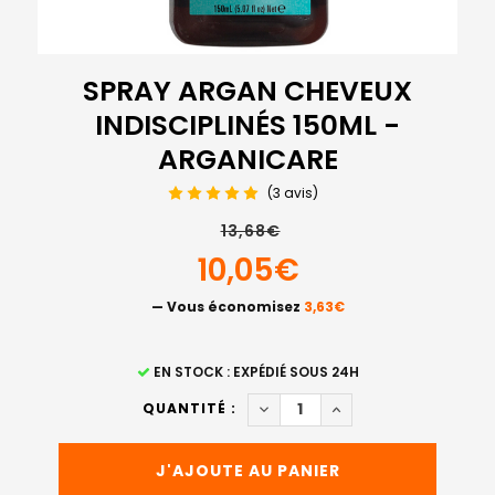
SPRAY ARGAN CHEVEUX
INDISCIPLINÉS 150ML -
ARGANICARE
(3 avis)
13,68€
10,05€
— Vous économisez
3,63€
STOCK
EN STOCK : EXPÉDIÉ SOUS 24H
ACTUEL
DIMINUER LA QUANTITÉ DE S
AUGMENTER LA QUAN
QUANTITÉ :
: