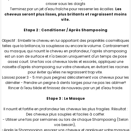
crisser sous les doigts
Terminez par un jet d'eau fraîche pour resserrer les écailles.
Les
cheveux seront plus lisses, plus brillants et regraissent moins
vite.
Etape 2 : Conditioner / Après Shampooing
Objectif : Embellir le cheveu en lui apportant des propriétés cosmétiques
telles que la brillance, la souplesse ou encore le volume. Contrairement
au masque, qui nourrit le cheveu en profondeur, l’après shampooing
est un soin de surface et n'a besoin uniquement d'un temps de pose
assez court. Une fois vos cheveux lavés et essorés, appliquez une
noisette d'après shampooing sur votre chevelure, en évitant les racines
pour éviter qu'elles ne regraissent trop vite.
Laissez poser 3 - 5 min puis peignez délicatement vos cheveux pour les
démêler - Prendre un peigne à dents larges pour ne pas les abîmer!!
Rincer à l'eau tiède et finissez de nouveau par un jet d'eau froide.
Etape 3 : Le Masque
Il nourrit et fortifie en profondeur les cheveux les plus fragiles. Résultat :
Des cheveux plus souples et faciles à coiffer.
- Utiliser une fois par semaines ou lors de chaque Shampooing (Selon
vos besoin),
-Après le Shampooing, essorez vos cheveux et appliquez votre masque