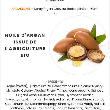
ARGANICARE
-
Spray Argan Cheveux Indisciplinés
- 150ml
HUILE D'ARGAN
ISSUE DE
L'AGRICULTURE
BIO
INGREDIENTS :
Aqua (Water), Quaternium-91, Behentrimonium Chloride, Myristyl
Myristate, Cetearyl Alcohol, Phenyl Trimethicone, Argania Spinosa
(Argan) kernel Oil, Hexylen Glycol, Hydrolyzed Keratin,
Hydroxypropyltrimonium Hydrolyzed Wheat Protein, Dimethiconol,
Quaternium-80, Stearamidopropyl Dimethylamine, Hydrolyzed Silk,
Panthenol, Potassium Sorbate, Sodium Benzoate, Lactic Acid,