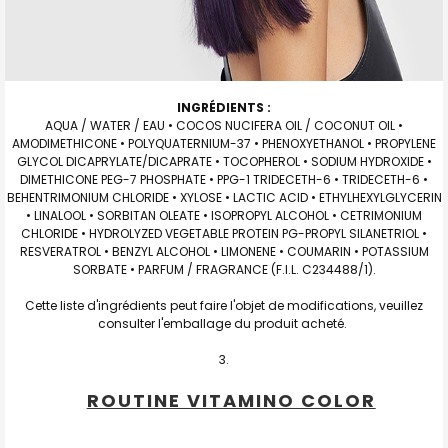
INGRÉDIENTS :
AQUA / WATER / EAU • COCOS NUCIFERA OIL / COCONUT OIL •
AMODIMETHICONE • POLYQUATERNIUM-37 • PHENOXYETHANOL • PROPYLENE
GLYCOL DICAPRYLATE/DICAPRATE • TOCOPHEROL • SODIUM HYDROXIDE •
DIMETHICONE PEG-7 PHOSPHATE • PPG-1 TRIDECETH-6 • TRIDECETH-6 •
BEHENTRIMONIUM CHLORIDE • XYLOSE • LACTIC ACID • ETHYLHEXYLGLYCERIN
• LINALOOL • SORBITAN OLEATE • ISOPROPYL ALCOHOL • CETRIMONIUM
CHLORIDE • HYDROLYZED VEGETABLE PROTEIN PG-PROPYL SILANETRIOL •
RESVERATROL • BENZYL ALCOHOL • LIMONENE • COUMARIN • POTASSIUM
SORBATE • PARFUM / FRAGRANCE (F.I.L. C234488/1).
Cette liste d'ingrédients peut faire l'objet de modifications, veuillez
consulter l'emballage du produit acheté.
ROUTINE VITAMINO COLOR