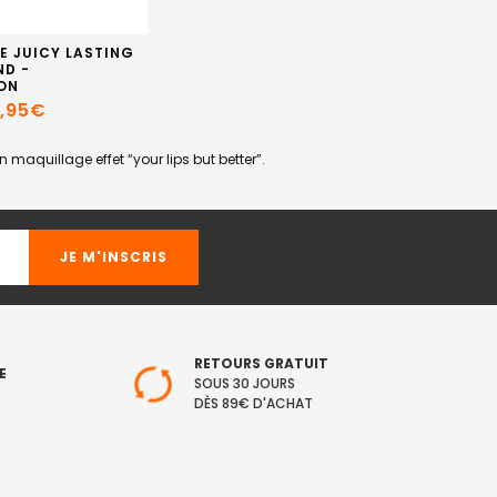
E JUICY LASTING
ND -
ON
2,95€
maquillage effet “your lips but better”.
RETOURS GRATUIT
E
SOUS 30 JOURS
DÈS 89€ D'ACHAT