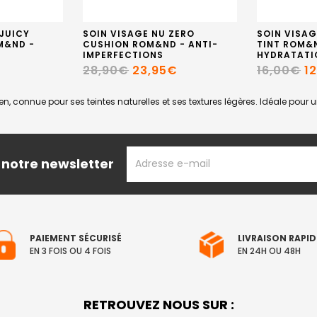
 JUICY
SOIN VISAGE NU ZERO
SOIN VISAG
M&ND -
CUSHION ROM&ND - ANTI-
TINT ROM&
IMPERFECTIONS
HYDRATATI
28,90€
23,95€
16,00€
1
nnue pour ses teintes naturelles et ses textures légères. Idéale pour un 
ADRESSE
 notre newsletter
EMAIL
PAIEMENT SÉCURISÉ
LIVRAISON RAPID
EN 3 FOIS OU 4 FOIS
EN 24H OU 48H
RETROUVEZ NOUS SUR :