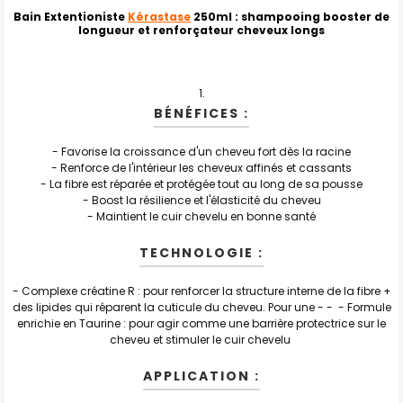
ACHETÉS
ENSEMBLE
Bain Extentioniste
Kérastase
250ml
: shampooing booster de
longueur et renforçateur cheveux longs
:
TOUT
SELECTIONNER
BÉNÉFICES :
J'AJOUTE
LA
SÉLECTION
- Favorise la croissance d'un cheveu fort dès la racine
AU PANIER
- Renforce de l'intérieur les cheveux affinés et cassants
- La fibre est réparée et protégée tout au long de sa pousse
- Boost la résilience et l'élasticité du cheveu
- Maintient le cuir chevelu en bonne santé
TECHNOLOGIE :
- Complexe créatine R : pour renforcer la structure interne de la fibre +
des lipides qui réparent la cuticule du cheveu. Pour une - - - Formule
enrichie en Taurine : pour agir comme une barrière protectrice sur le
cheveu et stimuler le cuir chevelu
APPLICATION :