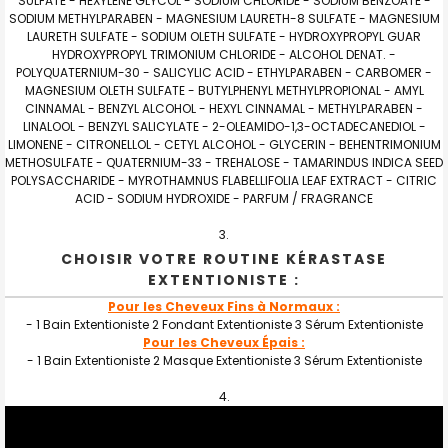
SULFATE - HEXYLENE GLYCOL - SODIUM CHLORIDE - SODIUM BENZOATE -
SODIUM METHYLPARABEN - MAGNESIUM LAURETH-8 SULFATE - MAGNESIUM
LAURETH SULFATE - SODIUM OLETH SULFATE - HYDROXYPROPYL GUAR
HYDROXYPROPYL TRIMONIUM CHLORIDE - ALCOHOL DENAT. -
POLYQUATERNIUM-30 - SALICYLIC ACID - ETHYLPARABEN - CARBOMER -
MAGNESIUM OLETH SULFATE - BUTYLPHENYL METHYLPROPIONAL - AMYL
CINNAMAL - BENZYL ALCOHOL - HEXYL CINNAMAL - METHYLPARABEN -
LINALOOL - BENZYL SALICYLATE - 2-OLEAMIDO-1,3-OCTADECANEDIOL -
LIMONENE - CITRONELLOL - CETYL ALCOHOL - GLYCERIN - BEHENTRIMONIUM
METHOSULFATE - QUATERNIUM-33 - TREHALOSE - TAMARINDUS INDICA SEED
POLYSACCHARIDE - MYROTHAMNUS FLABELLIFOLIA LEAF EXTRACT - CITRIC
ACID - SODIUM HYDROXIDE - PARFUM / FRAGRANCE
CHOISIR VOTRE ROUTINE KÉRASTASE
EXTENTIONISTE :
Pour les Cheveux Fins à Normaux :
- 1 Bain Extentioniste 2 Fondant Extentioniste 3 Sérum Extentioniste
Pour les Cheveux Épais :
- 1 Bain Extentioniste 2 Masque Extentioniste 3 Sérum Extentioniste