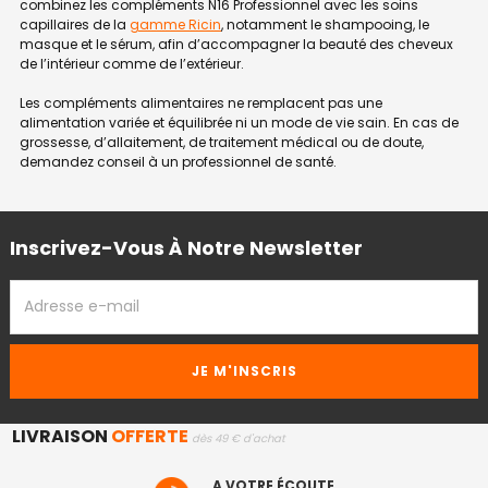
combinez les compléments N16 Professionnel avec les soins
capillaires de la
gamme Ricin
, notamment le shampooing, le
masque et le sérum, afin d’accompagner la beauté des cheveux
de l’intérieur comme de l’extérieur.
Les compléments alimentaires ne remplacent pas une
alimentation variée et équilibrée ni un mode de vie sain. En cas de
grossesse, d’allaitement, de traitement médical ou de doute,
demandez conseil à un professionnel de santé.
Inscrivez-Vous À Notre Newsletter
ADRESSE
EMAIL
LIVRAISON
OFFERTE
dès 49 € d'achat
A VOTRE ÉCOUTE