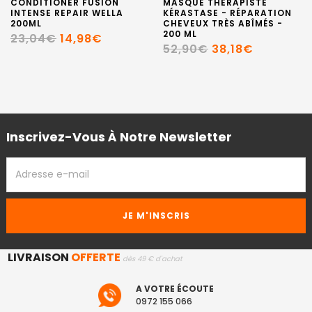
CONDITIONER FUSION
MASQUE THERAPISTE
INTENSE REPAIR WELLA
KÉRASTASE - RÉPARATION
200ML
CHEVEUX TRÈS ABÎMÉS -
200 ML
23,04€
14,98€
52,90€
38,18€
Inscrivez-Vous À Notre Newsletter
ADRESSE
EMAIL
LIVRAISON
OFFERTE
dès 49 € d'achat
A VOTRE ÉCOUTE
0972 155 066