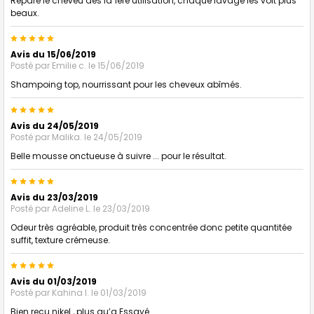
Répare le cheveu des la 1ère utilisation, chaque lavage les voit plus
beaux.
5
Avis du 15/06/2019
Posté par
Emilie c.
le 15/06/2019
Shampoing top, nourrissant pour les cheveux abîmés.
5
Avis du 24/05/2019
Posté par
Malika.
le 24/05/2019
Belle mousse onctueuse à suivre ... pour le résultat.
5
Avis du 23/03/2019
Posté par
Adeline L.
le 23/03/2019
Odeur très agréable, produit très concentrée donc petite quantitée
suffit, texture crémeuse.
5
Avis du 01/03/2019
Posté par
Kahina I.
le 01/03/2019
Bien reçu nikel , plus qu’a Essayé.