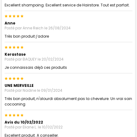
Excellent shampoing. Excellent service de Hairstore. Tout est parfait.
5
Anne
Posté par
Anne Reich
le 26/08/2024
Très bon produit j’adore
5
Kerastase
Posté par
BAQUEY
le 20/02/2024
Je connaissais déjà ces produits
5
UNE MERVEILLE
Posté par
Nadine
le 09/01/2024
Très bon produit, n'alourdi absolument pas la chevelure. Un vrai soin
cocooning
5
Avis du 10/02/2022
Posté par
Eliane L.
le 10/02/2022
Excellent produit. A conseiller.