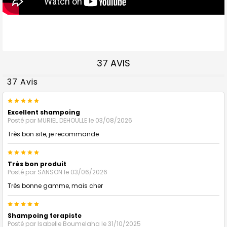
37 AVIS
37 Avis
5
Excellent shampoing
Posté par
MURIEL DEHOULLE
le 03/08/2026
Très bon site, je recommande
5
Très bon produit
Posté par
SANSON
le 03/06/2026
Très bonne gamme, mais cher
5
Shampoing terapiste
Posté par
Isabelle Boumelaha
le 31/10/2025