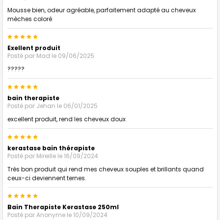
Mousse bien, odeur agréable, parfaitement adapté au cheveux
mèches coloré
5
Exellent produit
Posté par
Mad
le 09/06/2025
?????
5
bain therapiste
Posté par
Jehan
le 06/01/2025
excellent produit, rend les cheveux doux
5
kerastase bain thérapiste
Posté par
Mireille
le 16/09/2024
Très bon produit qui rend mes cheveux souples et brillants quand
ceux-ci deviennent ternes.
5
Bain Therapiste Kerastase 250ml
Posté par
Anonyme
le 10/09/2024