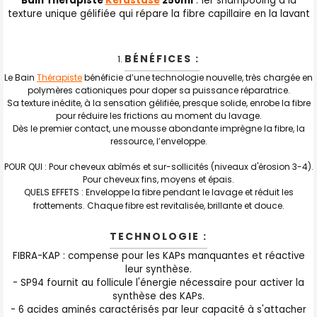
Bain Thérapiste
Kerastase
250ml
: 1er shampooing à la
:
texture unique gélifiée qui répare la fibre capillaire en la lavant
TOUT
SELECTIONNER
BÉNÉFICES :
Le Bain
Thérapiste
bénéficie d’une technologie nouvelle, très chargée en
J'AJOUTE
polymères cationiques pour doper sa puissance réparatrice.
LA
SÉLECTION
Sa texture inédite, à la sensation gélifiée, presque solide, enrobe la fibre
AU PANIER
pour réduire les frictions au moment du lavage.
Dès le premier contact, une mousse abondante imprègne la fibre, la
ressource, l’enveloppe.
POUR QUI : Pour cheveux abîmés et sur-sollicités (niveaux d'érosion 3-4).
Pour cheveux fins, moyens et épais.
QUELS EFFETS : Enveloppe la fibre pendant le lavage et réduit les
frottements. Chaque fibre est revitalisée, brillante et douce.
TECHNOLOGIE :
FIBRA-KAP : compense pour les KAPs manquantes et réactive
leur synthèse.
- SP94 fournit au follicule l'énergie nécessaire pour activer la
synthèse des KAPs.
- 6 acides aminés caractérisés par leur capacité à s'attacher