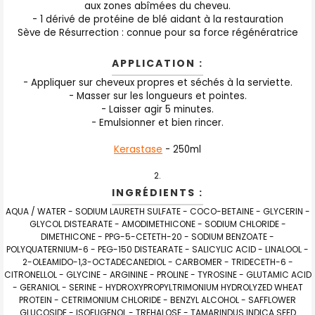
aux zones abîmées du cheveu.
- 1 dérivé de protéine de blé aidant à la restauration
Sève de Résurrection : connue pour sa force régénératrice
APPLICATION :
- Appliquer sur cheveux propres et séchés à la serviette.
- Masser sur les longueurs et pointes.
- Laisser agir 5 minutes.
- Emulsionner et bien rincer.
Kerastase
-
250ml
INGRÉDIENTS :
AQUA / WATER - SODIUM LAURETH SULFATE - COCO-BETAINE - GLYCERIN -
GLYCOL DISTEARATE - AMODIMETHICONE - SODIUM CHLORIDE -
DIMETHICONE - PPG-5-CETETH-20 - SODIUM BENZOATE -
POLYQUATERNIUM-6 - PEG-150 DISTEARATE - SALICYLIC ACID - LINALOOL -
2-OLEAMIDO-1,3-OCTADECANEDIOL - CARBOMER - TRIDECETH-6 -
CITRONELLOL - GLYCINE - ARGININE - PROLINE - TYROSINE - GLUTAMIC ACID
- GERANIOL - SERINE - HYDROXYPROPYLTRIMONIUM HYDROLYZED WHEAT
PROTEIN - CETRIMONIUM CHLORIDE - BENZYL ALCOHOL - SAFFLOWER
GLUCOSIDE - ISOEUGENOL - TREHALOSE - TAMARINDUS INDICA SEED