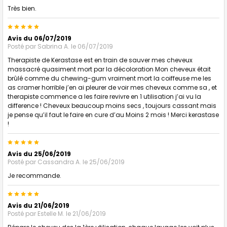
Très bien.
5
Avis du 06/07/2019
Posté par
Sabrina A.
le 06/07/2019
Therapiste de Kerastase est en train de sauver mes cheveux
massacré quasiment mort par la décoloration Mon cheveux était
brûlé comme du chewing-gum vraiment mort la coiffeuse me les
as cramer horrible j’en ai pleurer de voir mes cheveux comme sa , et
therapiste commence a les faire revivre en 1 utilisation j’ai vu la
difference ! Cheveux beaucoup moins secs , toujours cassant mais
je pense qu’il faut le faire en cure d’au Moins 2 mois ! Merci kerastase
!
5
Avis du 25/06/2019
Posté par
Cassandra A.
le 25/06/2019
Je recommande.
5
Avis du 21/06/2019
Posté par
Estelle M.
le 21/06/2019