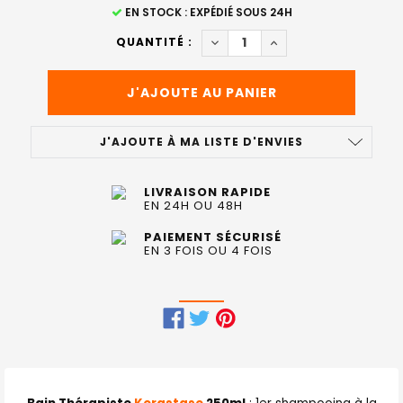
STOCK
EN STOCK : EXPÉDIÉ SOUS 24H
ACTUEL
DIMINUER LA QUANTITÉ DE B
AUGMENTER LA QUAN
QUANTITÉ :
:
J'AJOUTE À MA LISTE D'ENVIES
LIVRAISON RAPIDE
EN 24H OU 48H
PAIEMENT SÉCURISÉ
EN 3 FOIS OU 4 FOIS
FRÉQUEMMENT
ACHETÉS
ENSEMBLE